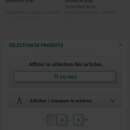
Modèle en acier :
Modèle en acier :
Corps fileté bruni.
Corps fileté et doigt d’arrêt en
Doigt d’arrêt traité, rectifié et
acier de décolletage.
bruni.
Modèle en inox A1 :
Corps fileté brut.
Modèle en acier inoxydable A1 :
Doigt d’arrêt traité et rectifié,
SÉLECTION DE PRODUITS
brut.
Corps fileté 1.4305.
Doigt d’arrêt non traité et non
rectifié, brut.
Affiner la sélection des articles
Doigt d’arrêt traité 1.4034.
Modèle en inox A4 :
Doigt d’arrêt non traité 1.4305.
Corps fileté brut.
FILTRES
Doigt d’arrêt rectifié et nickelé
chimiquement.
Doigt d’arrêt rectifié, brut.
Modèle en acier inoxydable A4 :
Afficher / masquer le schéma
Corps fileté et doigt d’arrêt
1.4404.
1
2
6