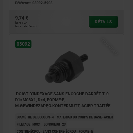
Référence:
03092-5903
écrou
Forme F:avec embout fileté, avec contre-
9,74 €
DÉTAILS
hors TVA
écrou
hors frais d’envoi
NOUVEAU
03092
DOIGT D'INDEXAGE SANS ENCOCHE D'ARRÊT T. 0
D1=M08X1, D=4, FORME:E,
M.GEWINDEZAPF,O.KONTERMUTT, ACIER TRAITÉE
DIAMÈTRE DE BOULON=4
MATÉRIAU DU CORPS DE BASE=ACIER
FILETAGE=M8X1
LONGUEUR=23
CONTRE-ÉCROU=SANS CONTRE-ÉCROU
FORME=E