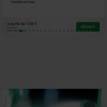
distance, systèmes de câbles Bowden
à partir de
41,94 €
DÉTAILS
hors TVA
hors frais d’envoi