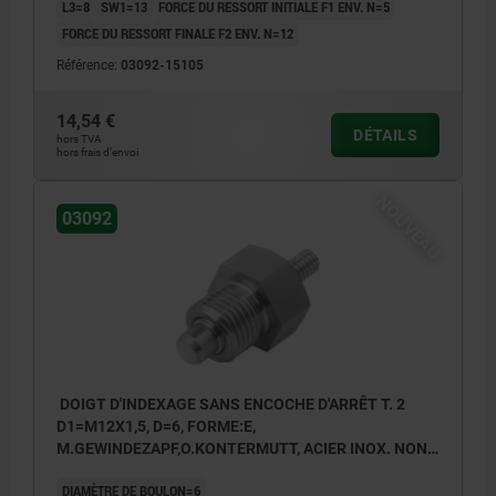
L3=8
SW1=13
FORCE DU RESSORT INITIALE F1 ENV. N=5
FORCE DU RESSORT FINALE F2 ENV. N=12
Référence:
03092-15105
14,54 €
DÉTAILS
hors TVA
hors frais d’envoi
NOUVEAU
03092
DOIGT D'INDEXAGE SANS ENCOCHE D'ARRÊT T. 2
D1=M12X1,5, D=6, FORME:E,
M.GEWINDEZAPF,O.KONTERMUTT, ACIER INOX. NON
TRAITÉ
DIAMÈTRE DE BOULON=6