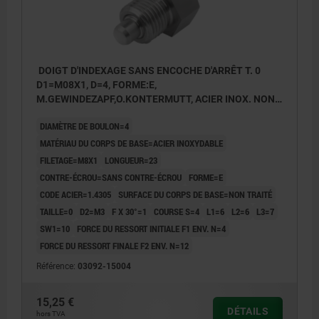
DOIGT D'INDEXAGE SANS ENCOCHE D'ARRÊT T. 0
D1=M08X1, D=4, FORME:E,
M.GEWINDEZAPF,O.KONTERMUTT, ACIER INOX. NON
TRAITÉ
DIAMÈTRE DE BOULON=4
MATÉRIAU DU CORPS DE BASE=ACIER INOXYDABLE
FILETAGE=M8X1
LONGUEUR=23
CONTRE-ÉCROU=SANS CONTRE-ÉCROU
FORME=E
CODE ACIER=1.4305
SURFACE DU CORPS DE BASE=NON TRAITÉ
TAILLE=0
D2=M3
F X 30°=1
COURSE S=4
L1=6
L2=6
L3=7
SW1=10
FORCE DU RESSORT INITIALE F1 ENV. N=4
FORCE DU RESSORT FINALE F2 ENV. N=12
Référence:
03092-15004
15,25 €
DÉTAILS
hors TVA