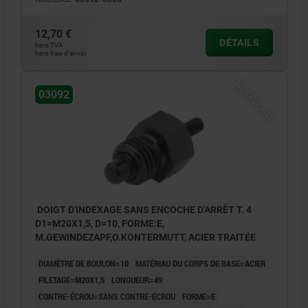
12,70 €
DÉTAILS
hors TVA
hors frais d’envoi
NOUVEAU
03092
DOIGT D'INDEXAGE SANS ENCOCHE D'ARRÊT T. 4
D1=M20X1,5, D=10, FORME:E,
M.GEWINDEZAPF,O.KONTERMUTT, ACIER TRAITÉE
DIAMÈTRE DE BOULON=10
MATÉRIAU DU CORPS DE BASE=ACIER
FILETAGE=M20X1,5
LONGUEUR=49
CONTRE-ÉCROU=SANS CONTRE-ÉCROU
FORME=E