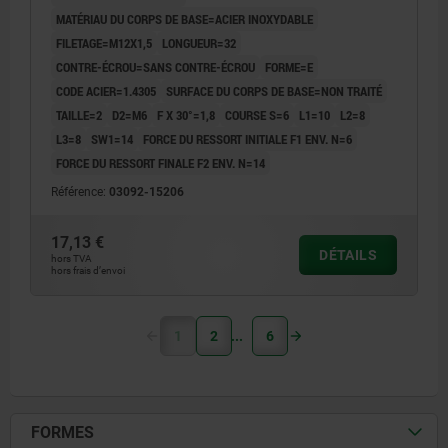
MATÉRIAU DU CORPS DE BASE=ACIER INOXYDABLE
FILETAGE=M12X1,5
LONGUEUR=32
CONTRE-ÉCROU=SANS CONTRE-ÉCROU
FORME=E
CODE ACIER=1.4305
SURFACE DU CORPS DE BASE=NON TRAITÉ
TAILLE=2
D2=M6
F X 30°=1,8
COURSE S=6
L1=10
L2=8
L3=8
SW1=14
FORCE DU RESSORT INITIALE F1 ENV. N=6
FORCE DU RESSORT FINALE F2 ENV. N=14
Référence:
03092-15206
17,13 €
DÉTAILS
hors TVA
hors frais d’envoi
1
2
6
FORMES