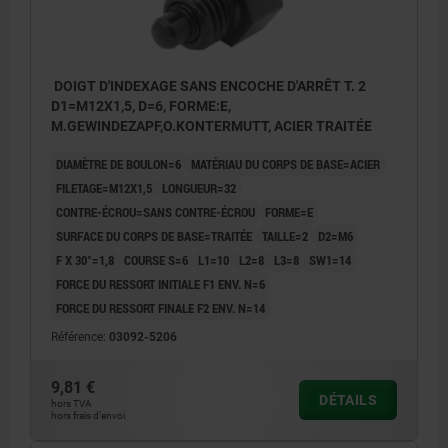
DOIGT D'INDEXAGE SANS ENCOCHE D'ARRÊT T. 2
D1=M12X1,5, D=6, FORME:E,
M.GEWINDEZAPF,O.KONTERMUTT, ACIER TRAITÉE
DIAMÈTRE DE BOULON=6
MATÉRIAU DU CORPS DE BASE=ACIER
FILETAGE=M12X1,5
LONGUEUR=32
CONTRE-ÉCROU=SANS CONTRE-ÉCROU
FORME=E
SURFACE DU CORPS DE BASE=TRAITÉE
TAILLE=2
D2=M6
F X 30°=1,8
COURSE S=6
L1=10
L2=8
L3=8
SW1=14
FORCE DU RESSORT INITIALE F1 ENV. N=6
FORCE DU RESSORT FINALE F2 ENV. N=14
Référence:
03092-5206
9,81 €
DÉTAILS
hors TVA
hors frais d’envoi