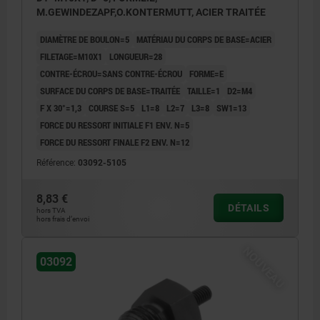
M.GEWINDEZAPF,O.KONTERMUTT, ACIER TRAITÉE
DIAMÈTRE DE BOULON=5
MATÉRIAU DU CORPS DE BASE=ACIER
FILETAGE=M10X1
LONGUEUR=28
CONTRE-ÉCROU=SANS CONTRE-ÉCROU
FORME=E
SURFACE DU CORPS DE BASE=TRAITÉE
TAILLE=1
D2=M4
F X 30°=1,3
COURSE S=5
L1=8
L2=7
L3=8
SW1=13
FORCE DU RESSORT INITIALE F1 ENV. N=5
FORCE DU RESSORT FINALE F2 ENV. N=12
Référence:
03092-5105
8,83 €
DÉTAILS
hors TVA
hors frais d’envoi
NOUVEAU
03092