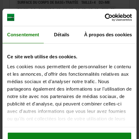
SURFACE DU CORPS DE BASE=TRAITÉE
TAILLE=4
D2=M8
F X 30°=2,8
COURSE S=10
L1=15
L2=12
L3=12
SW1=22
FORCE DU RESSORT INITIALE F1 ENV. N=15
FORCE DU RESSORT FINALE F2 ENV. N=32
Référence:
03092-5410
Consentement
Détails
À propos des cookies
18,19 €
DÉTAILS
hors TVA
Ce site web utilise des cookies.
hors frais d’envoi
Les cookies nous permettent de personnaliser le contenu
NOUVEAU
et les annonces, d'offrir des fonctionnalités relatives aux
03092
médias sociaux et d'analyser notre trafic. Nous
partageons également des informations sur l'utilisation de
notre site avec nos partenaires de médias sociaux, de
publicité et d'analyse, qui peuvent combiner celles-ci
avec d'autres informations que vous leur avez fournies
ou qu'ils ont collectées lors de votre utilisation de leurs
services.
DOIGT D'INDEXAGE SANS ENCOCHE D'ARRÊT T. 9
D1=M06X0,75, D=3, FORME:E,