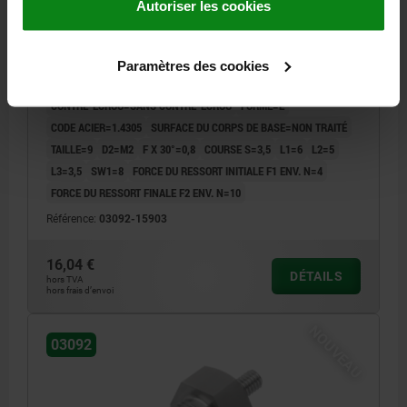
Autoriser les cookies
M.GEWINDEZAPF,O.KONTERMUTT, ACIER INOX. NON
TRAITÉ
DIAMÈTRE DE BOULON=3
MATÉRIAU DU CORPS DE BASE=ACIER INOXYDABLE
Paramètres des cookies
FILETAGE=M6X0,75
LONGUEUR=18
CONTRE-ÉCROU=SANS CONTRE-ÉCROU
FORME=E
CODE ACIER=1.4305
SURFACE DU CORPS DE BASE=NON TRAITÉ
TAILLE=9
D2=M2
F X 30°=0,8
COURSE S=3,5
L1=6
L2=5
L3=3,5
SW1=8
FORCE DU RESSORT INITIALE F1 ENV. N=4
FORCE DU RESSORT FINALE F2 ENV. N=10
Référence:
03092-15903
16,04 €
DÉTAILS
hors TVA
hors frais d’envoi
NOUVEAU
03092