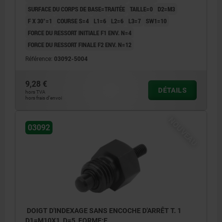
SURFACE DU CORPS DE BASE=TRAITÉE
TAILLE=0
D2=M3
F X 30°=1
COURSE S=4
L1=6
L2=6
L3=7
SW1=10
FORCE DU RESSORT INITIALE F1 ENV. N=4
FORCE DU RESSORT FINALE F2 ENV. N=12
Référence:
03092-5004
9,28 €
DÉTAILS
hors TVA
hors frais d’envoi
NOUVEAU
03092
DOIGT D'INDEXAGE SANS ENCOCHE D'ARRÊT T. 1
D1=M10X1, D=5, FORME:E,