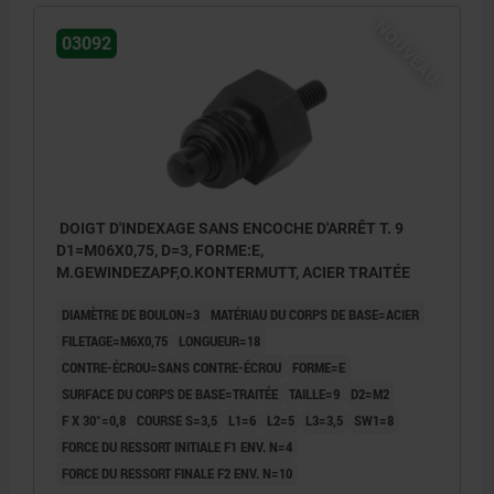
NOUVEAU
03092
DOIGT D'INDEXAGE SANS ENCOCHE D'ARRÊT T. 9
D1=M06X0,75, D=3, FORME:E,
M.GEWINDEZAPF,O.KONTERMUTT, ACIER TRAITÉE
DIAMÈTRE DE BOULON=3
MATÉRIAU DU CORPS DE BASE=ACIER
FILETAGE=M6X0,75
LONGUEUR=18
CONTRE-ÉCROU=SANS CONTRE-ÉCROU
FORME=E
SURFACE DU CORPS DE BASE=TRAITÉE
TAILLE=9
D2=M2
F X 30°=0,8
COURSE S=3,5
L1=6
L2=5
L3=3,5
SW1=8
FORCE DU RESSORT INITIALE F1 ENV. N=4
FORCE DU RESSORT FINALE F2 ENV. N=10
Forme E:avec embout fileté, sans contre-