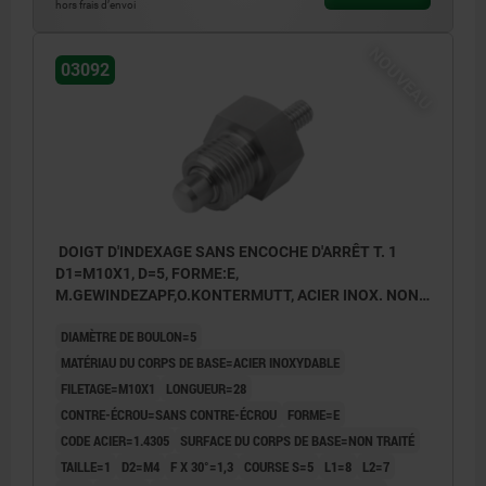
hors frais d’envoi
NOUVEAU
03092
DOIGT D'INDEXAGE SANS ENCOCHE D'ARRÊT T. 1
D1=M10X1, D=5, FORME:E,
M.GEWINDEZAPF,O.KONTERMUTT, ACIER INOX. NON
TRAITÉ
DIAMÈTRE DE BOULON=5
MATÉRIAU DU CORPS DE BASE=ACIER INOXYDABLE
FILETAGE=M10X1
LONGUEUR=28
CONTRE-ÉCROU=SANS CONTRE-ÉCROU
FORME=E
CODE ACIER=1.4305
SURFACE DU CORPS DE BASE=NON TRAITÉ
TAILLE=1
D2=M4
F X 30°=1,3
COURSE S=5
L1=8
L2=7