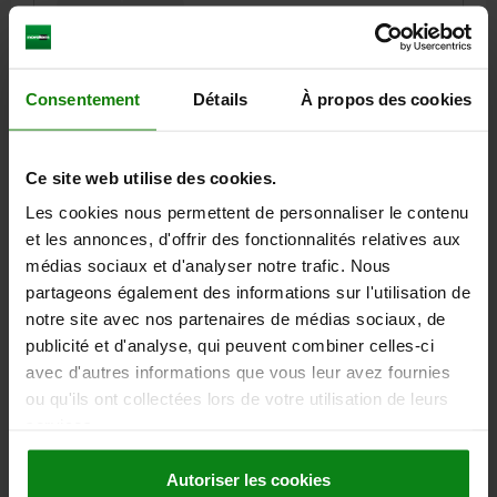
FORME=C
TAILLE=4
TYPE DE FORME=AVEC ENCOCHE D'ARRÊT SANS CONTRE-ÉCROU
CODE ACIER=1.4034
SURFACE DES COMPOSANTS=NATUREL
D2=33
L1=28
L2=17
L3=25
COURSE S=15
SW1=22
Consentement
Détails
À propos des cookies
F X 30°=2,8
FORCE DU RESSORT INITIALE F1 ENV. N=14
FORCE DU RESSORT FINALE F2 ENV. N=42
Ce site web utilise des cookies.
Référence:
03089-2003410
Les cookies nous permettent de personnaliser le contenu
54,57 €
et les annonces, d'offrir des fonctionnalités relatives aux
DÉTAILS
hors TVA
médias sociaux et d'analyser notre trafic. Nous
hors frais d’envoi
partageons également des informations sur l'utilisation de
notre site avec nos partenaires de médias sociaux, de
03089 C
publicité et d'analyse, qui peuvent combiner celles-ci
avec d'autres informations que vous leur avez fournies
ou qu'ils ont collectées lors de votre utilisation de leurs
services.
Autoriser les cookies