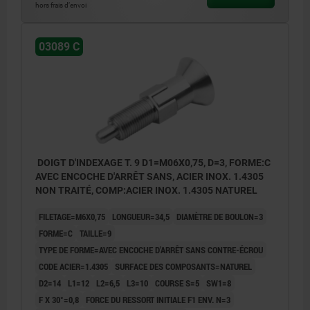
hors frais d’envoi
03089 C
DOIGT D'INDEXAGE T. 9 D1=M06X0,75, D=3, FORME:C
AVEC ENCOCHE D'ARRÊT SANS, ACIER INOX. 1.4305
NON TRAITÉ, COMP:ACIER INOX. 1.4305 NATUREL
FILETAGE=M6X0,75
LONGUEUR=34,5
DIAMÈTRE DE BOULON=3
FORME=C
TAILLE=9
TYPE DE FORME=AVEC ENCOCHE D'ARRÊT SANS CONTRE-ÉCROU
CODE ACIER=1.4305
SURFACE DES COMPOSANTS=NATUREL
D2=14
L1=12
L2=6,5
L3=10
COURSE S=5
SW1=8
F X 30°=0,8
FORCE DU RESSORT INITIALE F1 ENV. N=3