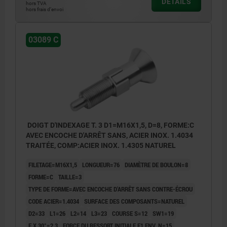
DÉTAILS
hors TVA
hors frais d’envoi
03089 C
DOIGT D'INDEXAGE T. 3 D1=M16X1,5, D=8, FORME:C
AVEC ENCOCHE D'ARRÊT SANS, ACIER INOX. 1.4034
TRAITÉE, COMP:ACIER INOX. 1.4305 NATUREL
FILETAGE=M16X1,5
LONGUEUR=76
DIAMÈTRE DE BOULON=8
FORME=C
TAILLE=3
TYPE DE FORME=AVEC ENCOCHE D'ARRÊT SANS CONTRE-ÉCROU
CODE ACIER=1.4034
SURFACE DES COMPOSANTS=NATUREL
D2=33
L1=26
L2=14
L3=23
COURSE S=12
SW1=19
F X 30°=2,3
FORCE DU RESSORT INITIALE F1 ENV. N=15