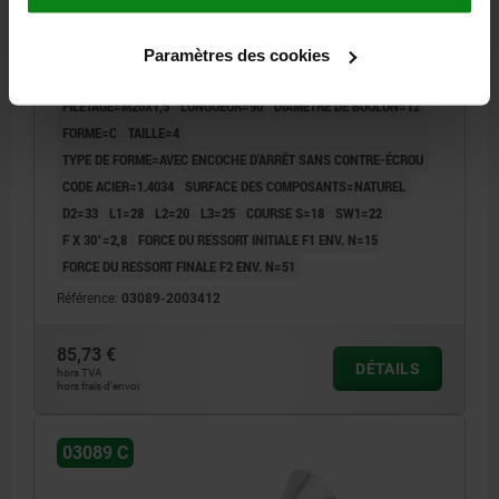
DOIGT D'INDEXAGE T. 4 D1=M20X1,5, D=12, FORME:C
AVEC ENCOCHE D'ARRÊT SANS, ACIER INOX. 1.4034
Paramètres des cookies
TRAITÉE, COMP:ACIER INOX. 1.4305 NATUREL
FILETAGE=M20X1,5
LONGUEUR=90
DIAMÈTRE DE BOULON=12
FORME=C
TAILLE=4
TYPE DE FORME=AVEC ENCOCHE D'ARRÊT SANS CONTRE-ÉCROU
CODE ACIER=1.4034
SURFACE DES COMPOSANTS=NATUREL
D2=33
L1=28
L2=20
L3=25
COURSE S=18
SW1=22
F X 30°=2,8
FORCE DU RESSORT INITIALE F1 ENV. N=15
FORCE DU RESSORT FINALE F2 ENV. N=51
Référence:
03089-2003412
85,73 €
DÉTAILS
hors TVA
hors frais d’envoi
03089 C