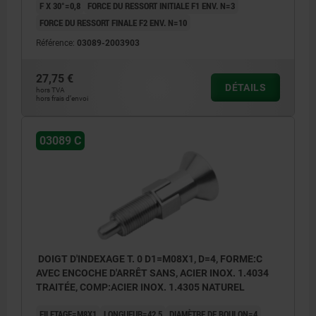
F X 30°=0,8
FORCE DU RESSORT INITIALE F1 ENV. N=3
FORCE DU RESSORT FINALE F2 ENV. N=10
Référence:
03089-2003903
27,75 €
DÉTAILS
hors TVA
hors frais d’envoi
03089 C
DOIGT D'INDEXAGE T. 0 D1=M08X1, D=4, FORME:C
AVEC ENCOCHE D'ARRÊT SANS, ACIER INOX. 1.4034
TRAITÉE, COMP:ACIER INOX. 1.4305 NATUREL
FILETAGE=M8X1
LONGUEUR=42,5
DIAMÈTRE DE BOULON=4