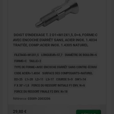
DOIGT D'INDEXAGE T. 2 D1=M12X1,5, D=6, FORME:C
AVEC ENCOCHE D'ARRÊT SANS, ACIER INOX. 1.4034
TRAITÉE, COMP:ACIER INOX. 1.4305 NATUREL
FILETAGE=M12X1,5
LONGUEUR=57,7
DIAMÈTRE DE BOULON=6
FORME=C
TAILLE=2
TYPE DE FORME=AVEC ENCOCHE D'ARRÊT SANS CONTRE-ÉCROU
CODE ACIER=1.4034
SURFACE DES COMPOSANTS=NATUREL
D2=25
L1=20
L2=11
L3=17
COURSE S=9
SW1=14
F X 30°=1,8
FORCE DU RESSORT INITIALE F1 ENV. N=6
FORCE DU RESSORT FINALE F2 ENV. N=18
Référence:
03089-2003206
29,80 €