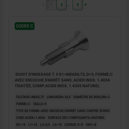
1
2
5
03089 C
DOIGT D'INDEXAGE T. 9 D1=M06X0,75, D=3, FORME:C
AVEC ENCOCHE D'ARRÊT SANS, ACIER INOX. 1.4034
TRAITÉE, COMP:ACIER INOX. 1.4305 NATUREL
FILETAGE=M6X0,75
LONGUEUR=34,5
DIAMÈTRE DE BOULON=3
FORME=C
TAILLE=9
TYPE DE FORME=AVEC ENCOCHE D'ARRÊT SANS CONTRE-ÉCROU
CODE ACIER=1.4034
SURFACE DES COMPOSANTS=NATUREL
D2=14
L1=12
L2=6,5
L3=10
COURSE S=5
SW1=8