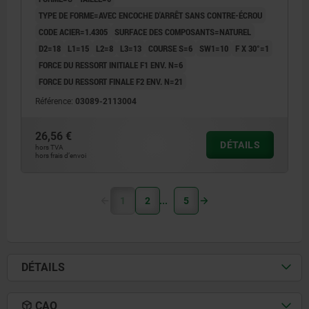
TYPE DE FORME=AVEC ENCOCHE D'ARRÊT SANS CONTRE-ÉCROU
CODE ACIER=1.4305
SURFACE DES COMPOSANTS=NATUREL
D2=18
L1=15
L2=8
L3=13
COURSE S=6
SW1=10
F X 30°=1
FORCE DU RESSORT INITIALE F1 ENV. N=6
FORCE DU RESSORT FINALE F2 ENV. N=21
Référence:
03089-2113004
26,56 €
DÉTAILS
hors TVA
hors frais d’envoi
1
2
5
DÉTAILS
CAO