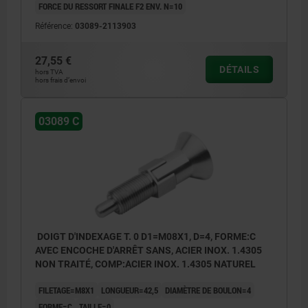
FORCE DU RESSORT FINALE F2 ENV. N=10
Référence:
03089-2113903
27,55 €
DÉTAILS
hors TVA
hors frais d’envoi
03089 C
DOIGT D'INDEXAGE T. 0 D1=M08X1, D=4, FORME:C
AVEC ENCOCHE D'ARRÊT SANS, ACIER INOX. 1.4305
NON TRAITÉ, COMP:ACIER INOX. 1.4305 NATUREL
FILETAGE=M8X1
LONGUEUR=42,5
DIAMÈTRE DE BOULON=4
FORME=C
TAILLE=0