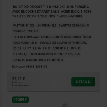
DOIGT D'INDEXAGE T. 1 D1=M10X1, D=5, FORME:C
AVEC ENCOCHE D'ARRÊT SANS, ACIER INOX. 1.4034
TRAITÉE, COMP:ACIER INOX. 1.4305 NATUREL
FILETAGE=M10X1
LONGUEUR=49,5
DIAMÈTRE DE BOULON=5
FORME=C
TAILLE=1
TYPE DE FORME=AVEC ENCOCHE D'ARRÊT SANS CONTRE-ÉCROU
CODE ACIER=1.4034
SURFACE DES COMPOSANTS=NATUREL
D2=21
L1=17
L2=10
L3=15
COURSE S=8
SW1=13
F X 30°=1,3
FORCE DU RESSORT INITIALE F1 ENV. N=5
FORCE DU RESSORT FINALE F2 ENV. N=16
Référence:
03089-2003105
25,21 €
DÉTAILS
hors TVA
hors frais d’envoi
03089 C