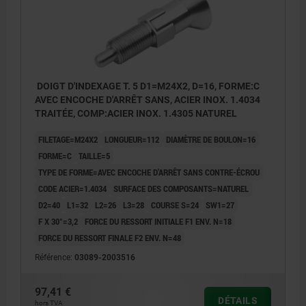
DOIGT D'INDEXAGE T. 5 D1=M24X2, D=16, FORME:C
AVEC ENCOCHE D'ARRÊT SANS, ACIER INOX. 1.4034
TRAITÉE, COMP:ACIER INOX. 1.4305 NATUREL
FILETAGE=M24X2
LONGUEUR=112
DIAMÈTRE DE BOULON=16
FORME=C
TAILLE=5
TYPE DE FORME=AVEC ENCOCHE D'ARRÊT SANS CONTRE-ÉCROU
CODE ACIER=1.4034
SURFACE DES COMPOSANTS=NATUREL
D2=40
L1=32
L2=26
L3=28
COURSE S=24
SW1=27
F X 30°=3,2
FORCE DU RESSORT INITIALE F1 ENV. N=18
FORCE DU RESSORT FINALE F2 ENV. N=48
Référence:
03089-2003516
97,41 €
DÉTAILS
hors TVA