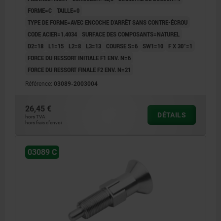
FORME=C
TAILLE=0
TYPE DE FORME=AVEC ENCOCHE D'ARRÊT SANS CONTRE-ÉCROU
CODE ACIER=1.4034
SURFACE DES COMPOSANTS=NATUREL
D2=18
L1=15
L2=8
L3=13
COURSE S=6
SW1=10
F X 30°=1
FORCE DU RESSORT INITIALE F1 ENV. N=6
FORCE DU RESSORT FINALE F2 ENV. N=21
Référence:
03089-2003004
26,45 €
DÉTAILS
hors TVA
hors frais d’envoi
03089 C