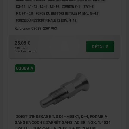
D2=14
L1=12
L2=5
L3=10
COURSE S=5
SW1=8
F X 30°=0,8
FORCE DU RESSORT INITIALE F1 ENV. N=4,5
FORCE DU RESSORT FINALE F2 ENV. N=12
Référence:
03089-2001903
23,08 €
DÉTAILS
hors TVA
hors frais d’envoi
03089 A
DOIGT D'INDEXAGE T. 0 D1=M08X1, D=4, FORME:A
SANS ENCOCHE D'ARRÊT SANS, ACIER INOX. 1.4034
TRAITÉE, COMP:ACIER INOX. 1.4305 NATUREL