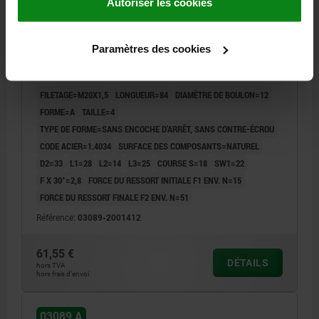
Autoriser les cookies
DOIGT D'INDEXAGE T. 4 D1=M20X1,5, D=12, FORME:A
Paramètres des cookies
SANS ENCOCHE D'ARRÊT SANS, ACIER INOX. 1.4034
TRAITÉE, COMP:ACIER INOX. 1.4305 NATUREL
FILETAGE=M20X1,5
LONGUEUR=84
DIAMÈTRE DE BOULON=12
FORME=A
TAILLE=4
TYPE DE FORME=SANS ENCOCHE D’ARRÊT, SANS CONTRE-ÉCROU
CODE ACIER=1.4034
SURFACE DES COMPOSANTS=NATUREL
D2=33
L1=28
L2=14
L3=25
COURSE S=18
SW1=22
F X 30°=2,8
FORCE DU RESSORT INITIALE F1 ENV. N=15
FORCE DU RESSORT FINALE F2 ENV. N=51
Référence:
03089-2001412
61,55 €
DÉTAILS
hors TVA
hors frais d’envoi
03089 A