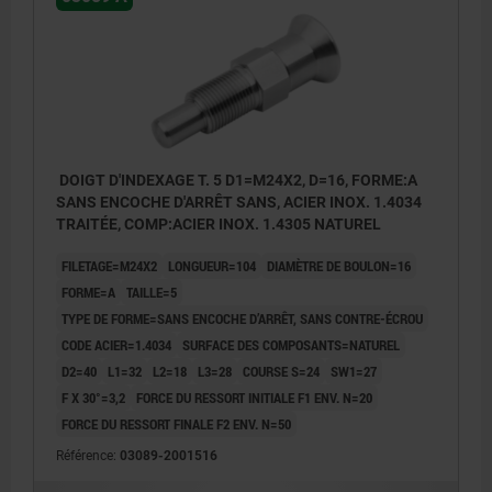
DOIGT D'INDEXAGE T. 5 D1=M24X2, D=16, FORME:A
SANS ENCOCHE D'ARRÊT SANS, ACIER INOX. 1.4034
TRAITÉE, COMP:ACIER INOX. 1.4305 NATUREL
FILETAGE=M24X2
LONGUEUR=104
DIAMÈTRE DE BOULON=16
FORME=A
TAILLE=5
TYPE DE FORME=SANS ENCOCHE D’ARRÊT, SANS CONTRE-ÉCROU
CODE ACIER=1.4034
SURFACE DES COMPOSANTS=NATUREL
D2=40
L1=32
L2=18
L3=28
COURSE S=24
SW1=27
F X 30°=3,2
FORCE DU RESSORT INITIALE F1 ENV. N=20
FORCE DU RESSORT FINALE F2 ENV. N=50
Référence:
03089-2001516