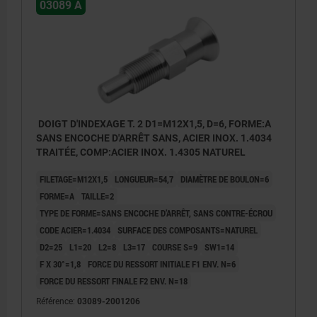
03089 A
DOIGT D'INDEXAGE T. 2 D1=M12X1,5, D=6, FORME:A
SANS ENCOCHE D'ARRÊT SANS, ACIER INOX. 1.4034
TRAITÉE, COMP:ACIER INOX. 1.4305 NATUREL
FILETAGE=M12X1,5
LONGUEUR=54,7
DIAMÈTRE DE BOULON=6
FORME=A
TAILLE=2
TYPE DE FORME=SANS ENCOCHE D’ARRÊT, SANS CONTRE-ÉCROU
CODE ACIER=1.4034
SURFACE DES COMPOSANTS=NATUREL
D2=25
L1=20
L2=8
L3=17
COURSE S=9
SW1=14
F X 30°=1,8
FORCE DU RESSORT INITIALE F1 ENV. N=6
FORCE DU RESSORT FINALE F2 ENV. N=18
Référence:
03089-2001206