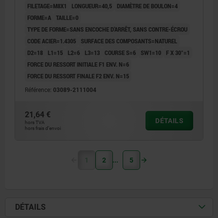
FILETAGE=M8X1
LONGUEUR=40,5
DIAMÈTRE DE BOULON=4
FORME=A
TAILLE=0
TYPE DE FORME=SANS ENCOCHE D’ARRÊT, SANS CONTRE-ÉCROU
CODE ACIER=1.4305
SURFACE DES COMPOSANTS=NATUREL
D2=18
L1=15
L2=6
L3=13
COURSE S=6
SW1=10
F X 30°=1
FORCE DU RESSORT INITIALE F1 ENV. N=6
FORCE DU RESSORT FINALE F2 ENV. N=15
Référence:
03089-2111004
21,64 €
DÉTAILS
hors TVA
hors frais d’envoi
1
2
5
DÉTAILS