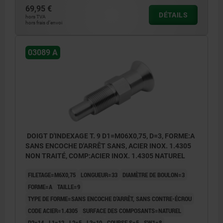
69,95 €
DÉTAILS
hors TVA
hors frais d’envoi
03089 A
DOIGT D'INDEXAGE T. 9 D1=M06X0,75, D=3, FORME:A
SANS ENCOCHE D'ARRÊT SANS, ACIER INOX. 1.4305
NON TRAITÉ, COMP:ACIER INOX. 1.4305 NATUREL
FILETAGE=M6X0,75
LONGUEUR=33
DIAMÈTRE DE BOULON=3
FORME=A
TAILLE=9
TYPE DE FORME=SANS ENCOCHE D’ARRÊT, SANS CONTRE-ÉCROU
CODE ACIER=1.4305
SURFACE DES COMPOSANTS=NATUREL
D2=14
L1=12
L2=5
L3=10
COURSE S=5
SW1=8