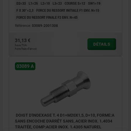
D2=33
L1=26
L2=10
L3=23
COURSE S=12
SW1=19
F X 30°=2,3
FORCE DU RESSORT INITIALE F1 ENV. N=15
FORCE DU RESSORT FINALE F2 ENV. N=45
Référence:
03089-2001308
31,13 €
DÉTAILS
hors TVA
hors frais d’envoi
03089 A
DOIGT D'INDEXAGE T. 4 D1=M20X1,5, D=10, FORME:A
SANS ENCOCHE D'ARRÊT SANS, ACIER INOX. 1.4034
TRAITÉE, COMP:ACIER INOX. 1.4305 NATUREL