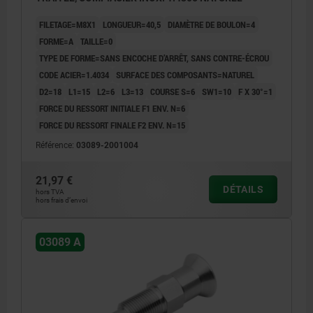
FILETAGE=M8X1
LONGUEUR=40,5
DIAMÈTRE DE BOULON=4
FORME=A
TAILLE=0
TYPE DE FORME=SANS ENCOCHE D’ARRÊT, SANS CONTRE-ÉCROU
CODE ACIER=1.4034
SURFACE DES COMPOSANTS=NATUREL
D2=18
L1=15
L2=6
L3=13
COURSE S=6
SW1=10
F X 30°=1
FORCE DU RESSORT INITIALE F1 ENV. N=6
FORCE DU RESSORT FINALE F2 ENV. N=15
Référence:
03089-2001004
21,97 €
DÉTAILS
hors TVA
hors frais d’envoi
03089 A