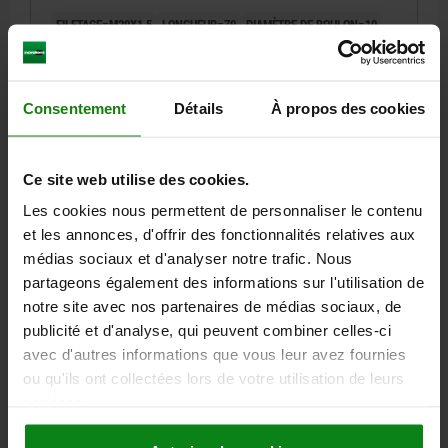
FILETAGE=M20X1,5
LONGUEUR=79
DIAMÈTRE DE BOULON=10
FORME=A
TAILLE=4
TYPE DE FORME=SANS ENCOCHE D’ARRÊT, SANS CONTRE-ÉCROU
CODE ACIER=1.4034
SURFACE DES COMPOSANTS=NATUREL
Consentement
Détails
À propos des cookies
D2=33
L1=28
L2=12
L3=25
COURSE S=15
SW1=22
F X 30°=2,8
FORCE DU RESSORT INITIALE F1 ENV. N=15
FORCE DU RESSORT FINALE F2 ENV. N=43
Ce site web utilise des cookies.
Référence:
03089-2001410
Les cookies nous permettent de personnaliser le contenu
et les annonces, d'offrir des fonctionnalités relatives aux
37,00 €
médias sociaux et d'analyser notre trafic. Nous
DÉTAILS
hors TVA
hors frais d’envoi
partageons également des informations sur l'utilisation de
notre site avec nos partenaires de médias sociaux, de
publicité et d'analyse, qui peuvent combiner celles-ci
03089 A
avec d'autres informations que vous leur avez fournies
ou qu'ils ont collectées lors de votre utilisation de leurs
services.