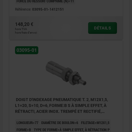
FORCE DU RESSORT COMPRIMÉ (N)=11
Référence:
03095-01-1412151
148,20 €
DÉTAILS
hors TVA
hors frais d’envoi
03095-01
DOIGT D'INDEXAGE PNEUMATIQUE T. 2, M12X1,5,
L1=20, S=10, D=6, FORME:B S À SIMPLE EFFET, À
RÉTRACTI, ACIER INOX. TREMPÉ ET RECTIFIÉ,
COMP:ACIER INOX. NATUREL
LONGUEUR=77
DIAMÈTRE DE BOULON=6
FILETAGE=M12X1,5
FORME=B
TYPE DE FORME=À SIMPLE EFFET, À RÉTRACTION P