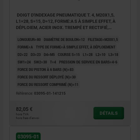
DOIGT D'INDEXAGE PNEUMATIQUE T. 4, M20X1,5,
L1=28, S=15, D=12, FORME:A S À SIMPLE EFFET, À
DÉPLOIEM, ACIER INOX. TREMPÉ ET RECTIFIÉ,
COMP:ACIER INOX. NATUREL
LONGUEUR=80
DIAMÈTRE DE BOULON=12
FILETAGE=M20X1,5
FORME=A
TYPE DE FORME=À SIMPLE EFFET, À DÉPLOIEMENT
D2=22
D3=23
D4=M5
COURSE S=15
L1=28
L2=10
L3=18
SW1=24
SW2=30
T=4
PRESSION DE SERVICE EN BARS=4-6
FORCE DU PISTON À 6 BARS (N)=83
FORCE DU RESSORT DÉPLOYÉ (N)=30
FORCE DU RESSORT COMPRIMÉ (N)=11
Référence:
03095-01-141215
82,05 €
DÉTAILS
hors TVA
hors frais d’envoi
03095-01