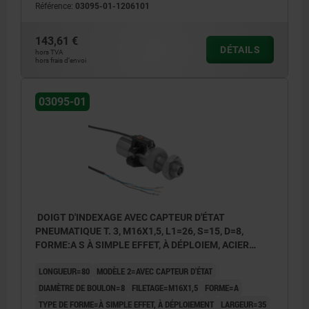
Référence:
03095-01-1206101
143,61 €
DÉTAILS
hors TVA
hors frais d’envoi
03095-01
DOIGT D'INDEXAGE AVEC CAPTEUR D'ÉTAT
PNEUMATIQUE T. 3, M16X1,5, L1=26, S=15, D=8,
FORME:A S À SIMPLE EFFET, À DÉPLOIEM, ACIER
INOX. TREMPÉ ET RECTIFIÉ, COMP:ACIER INOX.
LONGUEUR=80
MODÈLE 2=AVEC CAPTEUR D'ÉTAT
NATUREL
DIAMÈTRE DE BOULON=8
FILETAGE=M16X1,5
FORME=A
TYPE DE FORME=À SIMPLE EFFET, À DÉPLOIEMENT
LARGEUR=35