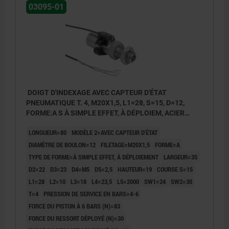
03095-01
DOIGT D'INDEXAGE AVEC CAPTEUR D'ÉTAT
PNEUMATIQUE T. 4, M20X1,5, L1=28, S=15, D=12,
FORME:A S À SIMPLE EFFET, À DÉPLOIEM, ACIER
INOX. TREMPÉ ET RECTIFIÉ, COMP:ACIER INOX.
LONGUEUR=80
MODÈLE 2=AVEC CAPTEUR D'ÉTAT
NATUREL
DIAMÈTRE DE BOULON=12
FILETAGE=M20X1,5
FORME=A
TYPE DE FORME=À SIMPLE EFFET, À DÉPLOIEMENT
LARGEUR=35
D2=22
D3=23
D4=M5
D5=2,5
HAUTEUR=19
COURSE S=15
L1=28
L2=10
L3=18
L4=23,5
L5=2000
SW1=24
SW2=30
T=4
PRESSION DE SERVICE EN BARS=4-6
FORCE DU PISTON À 6 BARS (N)=83
FORCE DU RESSORT DÉPLOYÉ (N)=30