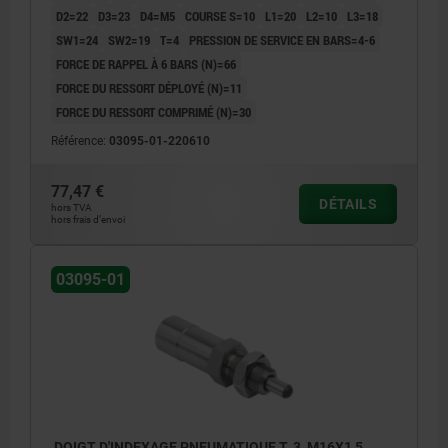
D2=22
D3=23
D4=M5
COURSE S=10
L1=20
L2=10
L3=18
SW1=24
SW2=19
T=4
PRESSION DE SERVICE EN BARS=4-6
FORCE DE RAPPEL À 6 BARS (N)=66
FORCE DU RESSORT DÉPLOYÉ (N)=11
FORCE DU RESSORT COMPRIMÉ (N)=30
Référence:
03095-01-220610
77,47 €
DÉTAILS
hors TVA
hors frais d’envoi
03095-01
DOIGT D'INDEXAGE PNEUMATIQUE T. 3, M16X1,5,