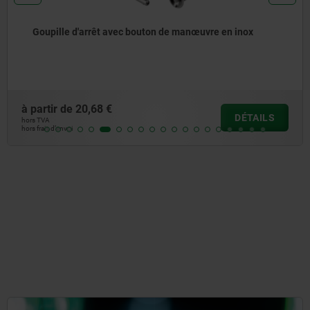
arrêt avec bouton de manœuvre en inox
Goupille d
0,68 €
à partir de
DÉTAILS
hors TVA
hors frais d’envoi