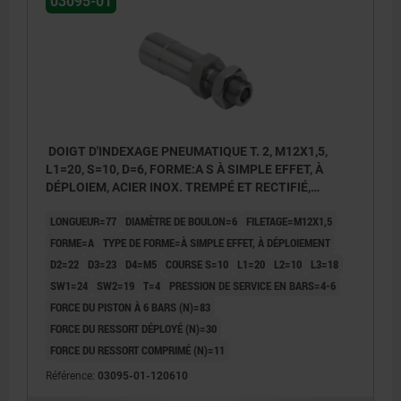
03095-01
DOIGT D'INDEXAGE PNEUMATIQUE T. 2, M12X1,5,
L1=20, S=10, D=6, FORME:A S À SIMPLE EFFET, À
DÉPLOIEM, ACIER INOX. TREMPÉ ET RECTIFIÉ,
COMP:ACIER INOX. NATUREL
LONGUEUR=77
DIAMÈTRE DE BOULON=6
FILETAGE=M12X1,5
FORME=A
TYPE DE FORME=À SIMPLE EFFET, À DÉPLOIEMENT
D2=22
D3=23
D4=M5
COURSE S=10
L1=20
L2=10
L3=18
SW1=24
SW2=19
T=4
PRESSION DE SERVICE EN BARS=4-6
FORCE DU PISTON À 6 BARS (N)=83
FORCE DU RESSORT DÉPLOYÉ (N)=30
FORCE DU RESSORT COMPRIMÉ (N)=11
Forme A : à simple effet, à déploiement
Référence:
03095-01-120610
pneumatique