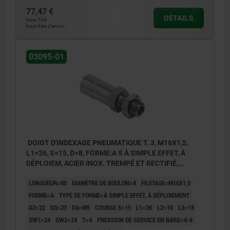
Forme B : à simple effet, à rétraction
77,47 €
DÉTAILS
hors TVA
pneumatique
hors frais d’envoi
Forme C : à double effet
03095-01
1) raccord 1 - déploiement pneumatique
2) raccord 2 - rétraction pneumatique
3) avec capteur d’état
P : pression de service
DOIGT D'INDEXAGE PNEUMATIQUE T. 3, M16X1,5,
L1=26, S=15, D=8, FORME:A S À SIMPLE EFFET, À
DÉPLOIEM, ACIER INOX. TREMPÉ ET RECTIFIÉ,
COMP:ACIER INOX. NATUREL
LONGUEUR=80
DIAMÈTRE DE BOULON=8
FILETAGE=M16X1,5
FORME=A
TYPE DE FORME=À SIMPLE EFFET, À DÉPLOIEMENT
D2=22
D3=23
D4=M5
COURSE S=15
L1=26
L2=10
L3=18
SW1=24
SW2=24
T=4
PRESSION DE SERVICE EN BARS=4-6