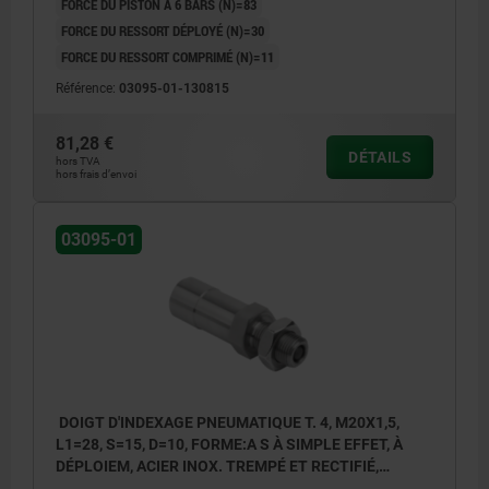
FORCE DU PISTON À 6 BARS (N)=83
FORCE DU RESSORT DÉPLOYÉ (N)=30
FORCE DU RESSORT COMPRIMÉ (N)=11
Référence:
03095-01-130815
81,28 €
DÉTAILS
hors TVA
hors frais d’envoi
03095-01
DOIGT D'INDEXAGE PNEUMATIQUE T. 4, M20X1,5,
L1=28, S=15, D=10, FORME:A S À SIMPLE EFFET, À
DÉPLOIEM, ACIER INOX. TREMPÉ ET RECTIFIÉ,
COMP:ACIER INOX. NATUREL