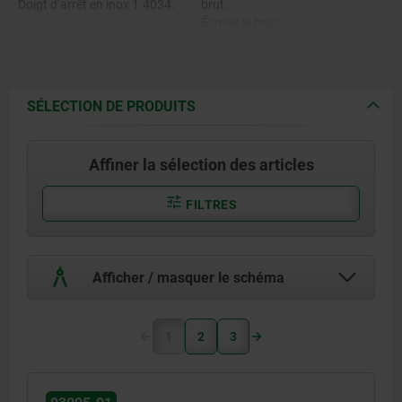
Doigt d’arrêt en inox 1.4034.
brut.
Écrous H bruts.
Joint de piston et joints toriques
en NBR.
Joint de tige en TPU.
SÉLECTION DE PRODUITS
Aimant en NdFeB.
Affiner la sélection des articles
Écrou H en inox A2.
FILTRES
Capteur de champ magnétique
en thermoplastique PA12.
Afficher / masquer le schéma
Support de capteur en POM,
profilé rainuré en aluminium.
1
2
3