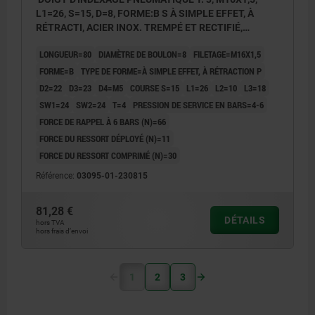
L1=26, S=15, D=8, FORME:B S À SIMPLE EFFET, À
RÉTRACTI, ACIER INOX. TREMPÉ ET RECTIFIÉ,
COMP:ACIER INOX. NATUREL
LONGUEUR=80
DIAMÈTRE DE BOULON=8
FILETAGE=M16X1,5
FORME=B
TYPE DE FORME=À SIMPLE EFFET, À RÉTRACTION P
D2=22
D3=23
D4=M5
COURSE S=15
L1=26
L2=10
L3=18
SW1=24
SW2=24
T=4
PRESSION DE SERVICE EN BARS=4-6
FORCE DE RAPPEL À 6 BARS (N)=66
FORCE DU RESSORT DÉPLOYÉ (N)=11
FORCE DU RESSORT COMPRIMÉ (N)=30
Référence:
03095-01-230815
81,28 €
DÉTAILS
hors TVA
hors frais d’envoi
1
2
3