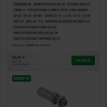
LONGUEUR=80
DIAMÈTRE DE BOULON=10
FILETAGE=M20X1,5
FORME=A
TYPE DE FORME=À SIMPLE EFFET, À DÉPLOIEMENT
D2=22
D3=23
D4=M5
COURSE S=15
L1=28
L2=10
L3=18
SW1=24
SW2=30
T=4
PRESSION DE SERVICE EN BARS=4-6
FORCE DU PISTON À 6 BARS (N)=83
FORCE DU RESSORT DÉPLOYÉ (N)=30
FORCE DU RESSORT COMPRIMÉ (N)=11
Référence:
03095-01-141015
82,05 €
DÉTAILS
hors TVA
hors frais d’envoi
03095-01