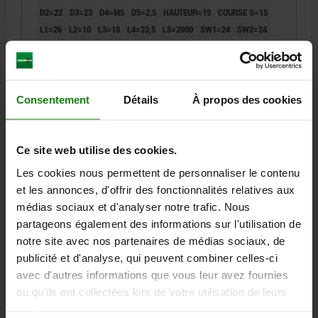
D2=22
D3=23
D4=M5
D5=2,5
HAUTEUR=19
COURSE S=15
L1=26
L2=10
L3=18
L4=23,5
L5=2000
SW1=24
SW2=24
T=4
PRESSION DE SERVICE EN BARS=4-6
FORCE DU PISTON À 6 BARS (N)=83
FORCE DU RESSORT DÉPLOYÉ (N)=30
FORCE DU RESSORT COMPRIMÉ (N)=11
Consentement
Détails
À propos des cookies
Référence:
03095-01-1308151
Ce site web utilise des cookies.
147,43 €
DÉTAILS
hors TVA
Les cookies nous permettent de personnaliser le contenu
hors frais d’envoi
et les annonces, d'offrir des fonctionnalités relatives aux
médias sociaux et d'analyser notre trafic. Nous
03095-01
partageons également des informations sur l'utilisation de
notre site avec nos partenaires de médias sociaux, de
publicité et d'analyse, qui peuvent combiner celles-ci
avec d'autres informations que vous leur avez fournies
ou qu'ils ont collectées lors de votre utilisation de leurs
services.