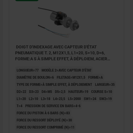
DOIGT D'INDEXAGE AVEC CAPTEUR D'ÉTAT
PNEUMATIQUE T. 2, M12X1,5, L1=20, S=10, D=6,
FORME:A S À SIMPLE EFFET, À DÉPLOIEM, ACIER
INOX. TREMPÉ ET RECTIFIÉ, COMP:ACIER INOX.
LONGUEUR=77
MODÈLE 2=AVEC CAPTEUR D'ÉTAT
NATUREL
DIAMÈTRE DE BOULON=6
FILETAGE=M12X1,5
FORME=A
TYPE DE FORME=À SIMPLE EFFET, À DÉPLOIEMENT
LARGEUR=35
D2=22
D3=23
D4=M5
D5=2,5
HAUTEUR=19
COURSE S=10
L1=20
L2=10
L3=18
L4=23,5
L5=2000
SW1=24
SW2=19
T=4
PRESSION DE SERVICE EN BARS=4-6
FORCE DU PISTON À 6 BARS (N)=83
FORCE DU RESSORT DÉPLOYÉ (N)=30
FORCE DU RESSORT COMPRIMÉ (N)=11