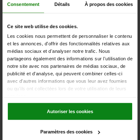
L2=7
COURSE S=5
SW1=13
F X 30°=1,3
Consentement
Détails
À propos des cookies
FORCE DU RESSORT INITIALE F1 ENV. N=6
FORCE DU RESSORT FINALE F2 ENV. N=12
COUPLE DE SERRAGE MAX. NM=7
Ce site web utilise des cookies.
Référence:
03090-01105081
Les cookies nous permettent de personnaliser le contenu
et les annonces, d'offrir des fonctionnalités relatives aux
4,26 €
médias sociaux et d'analyser notre trafic. Nous
DÉTAILS
hors TVA
hors frais d’envoi
partageons également des informations sur l'utilisation de
notre site avec nos partenaires de médias sociaux, de
publicité et d'analyse, qui peuvent combiner celles-ci
03090 A
avec d'autres informations que vous leur avez fournies
ou qu'ils ont collectées lors de votre utilisation de leurs
services.
Autoriser les cookies
DOIGT D'INDEXAGE ECO VERSION COURTE T. 1
Paramètres des cookies
D1=M10, D=5, FORME:A SANS ENCOCHE D'ARRÊT