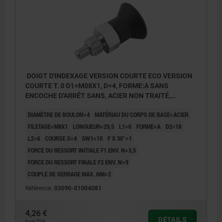
DOIGT D'INDEXAGE VERSION COURTE ECO VERSION
COURTE T. 0 D1=M08X1, D=4, FORME:A SANS
ENCOCHE D'ARRÊT SANS, ACIER NON TRAITÉ,
COMP:THERMOPLASTIQUE GRIS FONCÉ RAL7021
DIAMÈTRE DE BOULON=4
MATÉRIAU DU CORPS DE BASE=ACIER
FILETAGE=M8X1
LONGUEUR=29,5
L1=6
FORME=A
D2=18
L2=6
COURSE S=4
SW1=10
F X 30°=1
FORCE DU RESSORT INITIALE F1 ENV. N=3,5
FORCE DU RESSORT FINALE F2 ENV. N=9
COUPLE DE SERRAGE MAX. NM=2
Référence:
03090-01004081
4,26 €
DÉTAILS
hors TVA