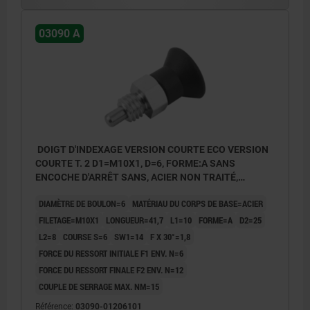
03090 A
DOIGT D'INDEXAGE VERSION COURTE ECO VERSION
COURTE T. 2 D1=M10X1, D=6, FORME:A SANS
ENCOCHE D'ARRÊT SANS, ACIER NON TRAITÉ,
COMP:THERMOPLASTIQUE GRIS FONCÉ RAL7021
DIAMÈTRE DE BOULON=6
MATÉRIAU DU CORPS DE BASE=ACIER
FILETAGE=M10X1
LONGUEUR=41,7
L1=10
FORME=A
D2=25
L2=8
COURSE S=6
SW1=14
F X 30°=1,8
FORCE DU RESSORT INITIALE F1 ENV. N=6
FORCE DU RESSORT FINALE F2 ENV. N=12
COUPLE DE SERRAGE MAX. NM=15
Référence:
03090-01206101