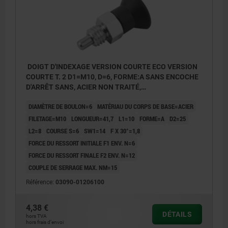
DOIGT D'INDEXAGE VERSION COURTE ECO VERSION
COURTE T. 2 D1=M10, D=6, FORME:A SANS ENCOCHE
D'ARRÊT SANS, ACIER NON TRAITÉ,
COMP:THERMOPLASTIQUE GRIS FONCÉ RAL7021
DIAMÈTRE DE BOULON=6
MATÉRIAU DU CORPS DE BASE=ACIER
FILETAGE=M10
LONGUEUR=41,7
L1=10
FORME=A
D2=25
L2=8
COURSE S=6
SW1=14
F X 30°=1,8
FORCE DU RESSORT INITIALE F1 ENV. N=6
FORCE DU RESSORT FINALE F2 ENV. N=12
COUPLE DE SERRAGE MAX. NM=15
Référence:
03090-01206100
4,38 €
DÉTAILS
hors TVA
hors frais d’envoi