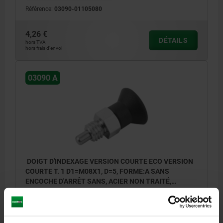
Référence:
03090-01105080
4,26 €
DÉTAILS
hors TVA
hors frais d’envoi
03090 A
DOIGT D'INDEXAGE VERSION COURTE ECO VERSION
COURTE T. 1 D1=M08X1, D=5, FORME:A SANS
ENCOCHE D'ARRÊT SANS, ACIER NON TRAITÉ,
COMP:THERMOPLASTIQUE GRIS FONCÉ RAL7021
DIAMÈTRE DE BOULON=5
MATÉRIAU DU CORPS DE BASE=ACIER
FILETAGE=M8X1
LONGUEUR=34,5
L1=8
FORME=A
D2=21