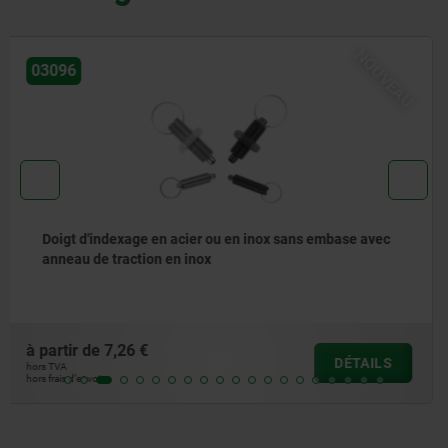
NOUVEAU
03092
Doigt d’indexage en acier ou en acier inoxydable,
modèle court, avec doigt fileté
à partir de
8,83 €
DÉTAILS
hors TVA
hors frais d’envoi