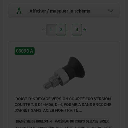
Afficher / masquer le schéma
1
2
4
03090 A
DOIGT D'INDEXAGE VERSION COURTE ECO VERSION
COURTE T. 0 D1=M06, D=4, FORME:A SANS ENCOCHE
D'ARRÊT SANS, ACIER NON TRAITÉ,
COMP:THERMOPLASTIQUE GRIS FONCÉ RAL7021
DIAMÈTRE DE BOULON=4
MATÉRIAU DU CORPS DE BASE=ACIER
FILETAGE=M6
LONGUEUR=29,5
L1=6
FORME=A
D2=18
L2=6