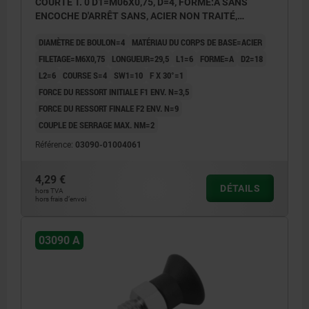
COURTE T. 0 D1=M06X0,75, D=4, FORME:A SANS
ENCOCHE D'ARRÊT SANS, ACIER NON TRAITÉ,
COMP:THERMOPLASTIQUE GRIS FONCÉ RAL7021
DIAMÈTRE DE BOULON=4
MATÉRIAU DU CORPS DE BASE=ACIER
FILETAGE=M6X0,75
LONGUEUR=29,5
L1=6
FORME=A
D2=18
L2=6
COURSE S=4
SW1=10
F X 30°=1
FORCE DU RESSORT INITIALE F1 ENV. N=3,5
FORCE DU RESSORT FINALE F2 ENV. N=9
COUPLE DE SERRAGE MAX. NM=2
Référence:
03090-01004061
4,29 €
DÉTAILS
hors TVA
hors frais d’envoi
03090 A