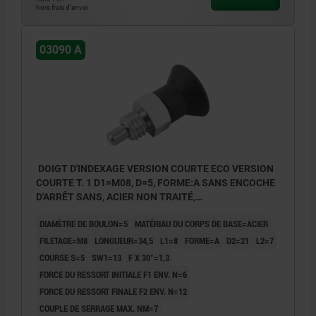
hors frais d’envoi
03090 A
DOIGT D'INDEXAGE VERSION COURTE ECO VERSION
COURTE T. 1 D1=M08, D=5, FORME:A SANS ENCOCHE
D'ARRÊT SANS, ACIER NON TRAITÉ,
COMP:THERMOPLASTIQUE GRIS FONCÉ RAL7021
DIAMÈTRE DE BOULON=5
MATÉRIAU DU CORPS DE BASE=ACIER
FILETAGE=M8
LONGUEUR=34,5
L1=8
FORME=A
D2=21
L2=7
COURSE S=5
SW1=13
F X 30°=1,3
FORCE DU RESSORT INITIALE F1 ENV. N=6
FORCE DU RESSORT FINALE F2 ENV. N=12
COUPLE DE SERRAGE MAX. NM=7