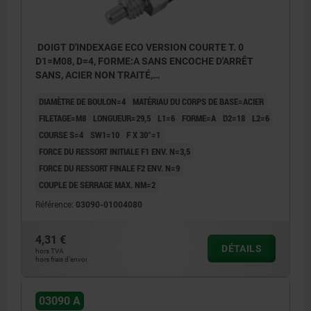
DOIGT D'INDEXAGE ECO VERSION COURTE T. 0
D1=M08, D=4, FORME:A SANS ENCOCHE D'ARRÊT
SANS, ACIER NON TRAITÉ,
COMP:THERMOPLASTIQUE GRIS FONCÉ RAL7021
DIAMÈTRE DE BOULON=4
MATÉRIAU DU CORPS DE BASE=ACIER
FILETAGE=M8
LONGUEUR=29,5
L1=6
FORME=A
D2=18
L2=6
COURSE S=4
SW1=10
F X 30°=1
FORCE DU RESSORT INITIALE F1 ENV. N=3,5
FORCE DU RESSORT FINALE F2 ENV. N=9
COUPLE DE SERRAGE MAX. NM=2
Référence:
03090-01004080
4,31 €
DÉTAILS
hors TVA
hors frais d’envoi
03090 A