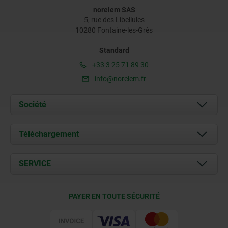
norelem SAS
5, rue des Libellules
10280 Fontaine-les-Grès
Standard
+33 3 25 71 89 30
info@norelem.fr
Société
À propos de nous
Téléchargement
Actualités
Documents
SERVICE
Contact
Conditions de livraison
PAYER EN TOUTE SÉCURITÉ
Certification