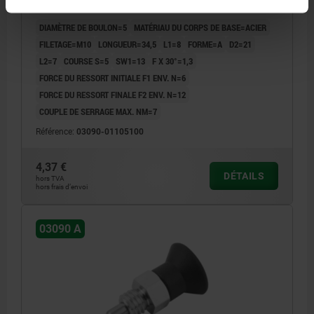
SANS, ACIER NON TRAITÉ,
COMP:THERMOPLASTIQUE GRIS FONCÉ RAL7021
DIAMÈTRE DE BOULON=5
MATÉRIAU DU CORPS DE BASE=ACIER
FILETAGE=M10
LONGUEUR=34,5
L1=8
FORME=A
D2=21
L2=7
COURSE S=5
SW1=13
F X 30°=1,3
FORCE DU RESSORT INITIALE F1 ENV. N=6
FORCE DU RESSORT FINALE F2 ENV. N=12
COUPLE DE SERRAGE MAX. NM=7
Référence:
03090-01105100
4,37 €
DÉTAILS
hors TVA
hors frais d’envoi
03090 A