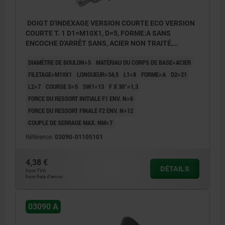
DOIGT D'INDEXAGE VERSION COURTE ECO VERSION
COURTE T. 1 D1=M10X1, D=5, FORME:A SANS
ENCOCHE D'ARRÊT SANS, ACIER NON TRAITÉ,
COMP:THERMOPLASTIQUE GRIS FONCÉ RAL7021
DIAMÈTRE DE BOULON=5
MATÉRIAU DU CORPS DE BASE=ACIER
FILETAGE=M10X1
LONGUEUR=34,5
L1=8
FORME=A
D2=21
L2=7
COURSE S=5
SW1=13
F X 30°=1,3
FORCE DU RESSORT INITIALE F1 ENV. N=6
FORCE DU RESSORT FINALE F2 ENV. N=12
COUPLE DE SERRAGE MAX. NM=7
Référence:
03090-01105101
4,38 €
DÉTAILS
hors TVA
hors frais d’envoi
03090 A