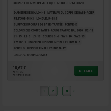
COMP:THERMOPLASTIQUE ROUGE RAL3020
DIAMÈTRE DE BOULON=4
MATÉRIAU DU CORPS DE BASE=ACIER
FILETAGE=M8X1
LONGUEUR=38,5
SURFACE DU CORPS DE BASE=TRAITÉE
FORME=D
COLORIS DES COMPOSANTS=ROUGE TRAFFIC RAL 3020
D2=18
L1=15
L2=6
L3=13
COURSE S=4
SW1=10
SW2=13
F X 30°=1
FORCE DU RESSORT INITIALE F1 ENV. N=6
FORCE DU RESSORT FINALE F2 ENV. N=12
Référence:
03089-400484
10,67 €
DÉTAILS
hors TVA
hors frais d’envoi
1
2
8