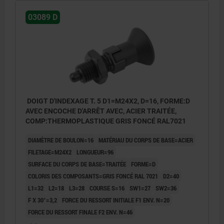
03089 D
DOIGT D'INDEXAGE T. 5 D1=M24X2, D=16, FORME:D
AVEC ENCOCHE D'ARRÊT AVEC, ACIER TRAITÉE,
COMP:THERMOPLASTIQUE GRIS FONCÉ RAL7021
DIAMÈTRE DE BOULON=16
MATÉRIAU DU CORPS DE BASE=ACIER
FILETAGE=M24X2
LONGUEUR=96
SURFACE DU CORPS DE BASE=TRAITÉE
FORME=D
COLORIS DES COMPOSANTS=GRIS FONCÉ RAL 7021
D2=40
L1=32
L2=18
L3=28
COURSE S=16
SW1=27
SW2=36
F X 30°=3,2
FORCE DU RESSORT INITIALE F1 ENV. N=20
FORCE DU RESSORT FINALE F2 ENV. N=46