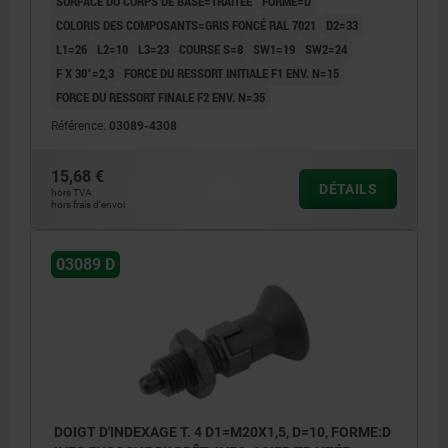
SURFACE DU CORPS DE BASE=TRAITÉE
FORME=D
COLORIS DES COMPOSANTS=GRIS FONCÉ RAL 7021
D2=33
L1=26
L2=10
L3=23
COURSE S=8
SW1=19
SW2=24
F X 30°=2,3
FORCE DU RESSORT INITIALE F1 ENV. N=15
FORCE DU RESSORT FINALE F2 ENV. N=35
Référence:
03089-4308
15,68 €
DÉTAILS
hors TVA
hors frais d’envoi
03089 D
DOIGT D'INDEXAGE T. 4 D1=M20X1,5, D=10, FORME:D