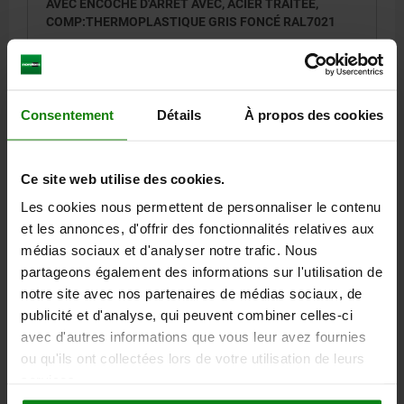
AVEC ENCOCHE D'ARRÊT AVEC, ACIER TRAITÉE,
COMP:THERMOPLASTIQUE GRIS FONCÉ RAL7021
DIAMÈTRE DE BOULON=10
MATÉRIAU DU CORPS DE BASE=ACIER
FILETAGE=M20X1,5
LONGUEUR=74
SURFACE DU CORPS DE BASE=TRAITÉE
FORME=D
Consentement
Détails
À propos des cookies
COLORIS DES COMPOSANTS=GRIS FONCÉ RAL 7021
D2=33
L1=28
L2=12
L3=25
COURSE S=10
SW1=22
SW2=30
F X 30°=2,8
FORCE DU RESSORT INITIALE F1 ENV. N=15
Ce site web utilise des cookies.
FORCE DU RESSORT FINALE F2 ENV. N=34
Les cookies nous permettent de personnaliser le contenu
Référence:
03089-4410
et les annonces, d'offrir des fonctionnalités relatives aux
médias sociaux et d'analyser notre trafic. Nous
21,60 €
DÉTAILS
partageons également des informations sur l'utilisation de
hors TVA
hors frais d’envoi
notre site avec nos partenaires de médias sociaux, de
publicité et d'analyse, qui peuvent combiner celles-ci
03089 D
avec d'autres informations que vous leur avez fournies
ou qu'ils ont collectées lors de votre utilisation de leurs
services.