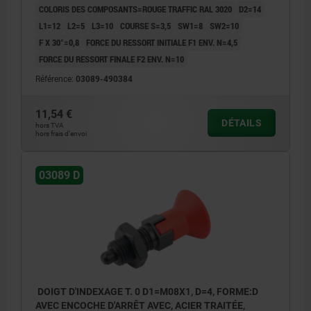
COLORIS DES COMPOSANTS=ROUGE TRAFFIC RAL 3020
D2=14
L1=12
L2=5
L3=10
COURSE S=3,5
SW1=8
SW2=10
F X 30°=0,8
FORCE DU RESSORT INITIALE F1 ENV. N=4,5
FORCE DU RESSORT FINALE F2 ENV. N=10
Référence:
03089-490384
11,54 €
DÉTAILS
hors TVA
hors frais d’envoi
03089 D
DOIGT D'INDEXAGE T. 0 D1=M08X1, D=4, FORME:D
AVEC ENCOCHE D'ARRÊT AVEC, ACIER TRAITÉE,