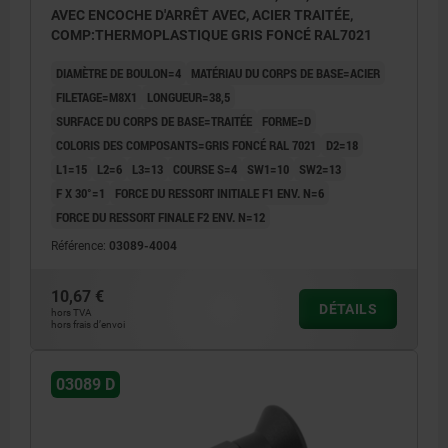
AVEC ENCOCHE D'ARRÊT AVEC, ACIER TRAITÉE,
COMP:THERMOPLASTIQUE GRIS FONCÉ RAL7021
DIAMÈTRE DE BOULON=4
MATÉRIAU DU CORPS DE BASE=ACIER
FILETAGE=M8X1
LONGUEUR=38,5
SURFACE DU CORPS DE BASE=TRAITÉE
FORME=D
COLORIS DES COMPOSANTS=GRIS FONCÉ RAL 7021
D2=18
L1=15
L2=6
L3=13
COURSE S=4
SW1=10
SW2=13
F X 30°=1
FORCE DU RESSORT INITIALE F1 ENV. N=6
FORCE DU RESSORT FINALE F2 ENV. N=12
Référence:
03089-4004
10,67 €
DÉTAILS
hors TVA
hors frais d’envoi
03089 D