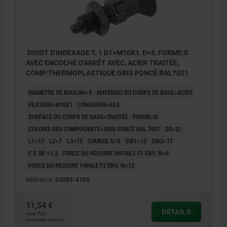
DOIGT D'INDEXAGE T. 1 D1=M10X1, D=5, FORME:D
AVEC ENCOCHE D'ARRÊT AVEC, ACIER TRAITÉE,
COMP:THERMOPLASTIQUE GRIS FONCÉ RAL7021
DIAMÈTRE DE BOULON=5
MATÉRIAU DU CORPS DE BASE=ACIER
FILETAGE=M10X1
LONGUEUR=43,5
SURFACE DU CORPS DE BASE=TRAITÉE
FORME=D
COLORIS DES COMPOSANTS=GRIS FONCÉ RAL 7021
D2=21
L1=17
L2=7
L3=15
COURSE S=5
SW1=13
SW2=17
F X 30°=1,3
FORCE DU RESSORT INITIALE F1 ENV. N=5
FORCE DU RESSORT FINALE F2 ENV. N=12
Référence:
03089-4105
11,54 €
DÉTAILS
hors TVA
hors frais d’envoi