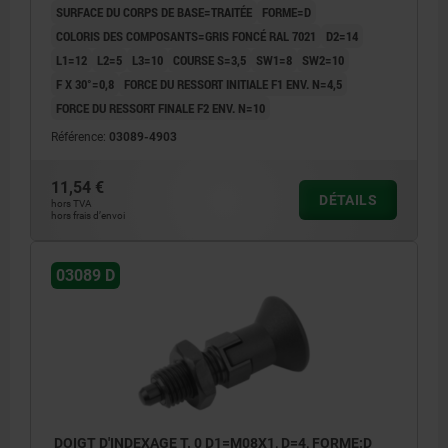
SURFACE DU CORPS DE BASE=TRAITÉE
FORME=D
COLORIS DES COMPOSANTS=GRIS FONCÉ RAL 7021
D2=14
L1=12
L2=5
L3=10
COURSE S=3,5
SW1=8
SW2=10
F X 30°=0,8
FORCE DU RESSORT INITIALE F1 ENV. N=4,5
FORCE DU RESSORT FINALE F2 ENV. N=10
Référence:
03089-4903
11,54 €
DÉTAILS
hors TVA
hors frais d’envoi
03089 D
DOIGT D'INDEXAGE T. 0 D1=M08X1, D=4, FORME:D