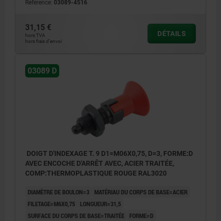
Référence:
03089-4516
31,15 €
DÉTAILS
hors TVA
hors frais d’envoi
03089 D
DOIGT D'INDEXAGE T. 9 D1=M06X0,75, D=3, FORME:D
AVEC ENCOCHE D'ARRÊT AVEC, ACIER TRAITÉE,
COMP:THERMOPLASTIQUE ROUGE RAL3020
DIAMÈTRE DE BOULON=3
MATÉRIAU DU CORPS DE BASE=ACIER
FILETAGE=M6X0,75
LONGUEUR=31,5
SURFACE DU CORPS DE BASE=TRAITÉE
FORME=D