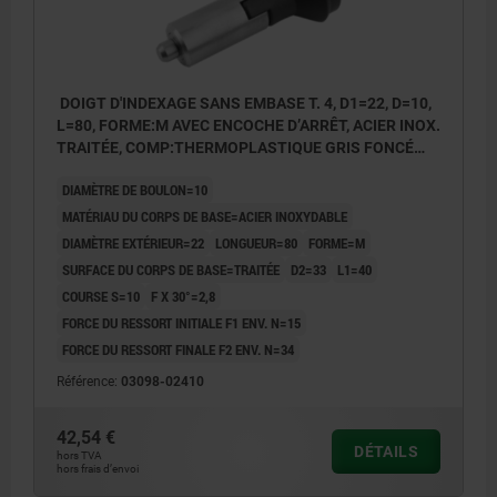
DOIGT D'INDEXAGE SANS EMBASE T. 4, D1=22, D=10,
L=80, FORME:M AVEC ENCOCHE D’ARRÊT, ACIER INOX.
TRAITÉE, COMP:THERMOPLASTIQUE GRIS FONCÉ
RAL7021
DIAMÈTRE DE BOULON=10
MATÉRIAU DU CORPS DE BASE=ACIER INOXYDABLE
DIAMÈTRE EXTÉRIEUR=22
LONGUEUR=80
FORME=M
SURFACE DU CORPS DE BASE=TRAITÉE
D2=33
L1=40
COURSE S=10
F X 30°=2,8
FORCE DU RESSORT INITIALE F1 ENV. N=15
FORCE DU RESSORT FINALE F2 ENV. N=34
Référence:
03098-02410
42,54 €
DÉTAILS
hors TVA
hors frais d’envoi