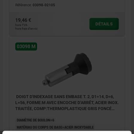
Référence:
03098-02105
19,46 €
DÉTAILS
hors TVA
hors frais d’envoi
03098 M
DOIGT D'INDEXAGE SANS EMBASE T. 2, D1=14, D=6,
L=56, FORME:M AVEC ENCOCHE D’ARRÊT, ACIER INOX.
TRAITÉE, COMP:THERMOPLASTIQUE GRIS FONCÉ
RAL7021
DIAMÈTRE DE BOULON=6
MATÉRIAU DU CORPS DE BASE=ACIER INOXYDABLE