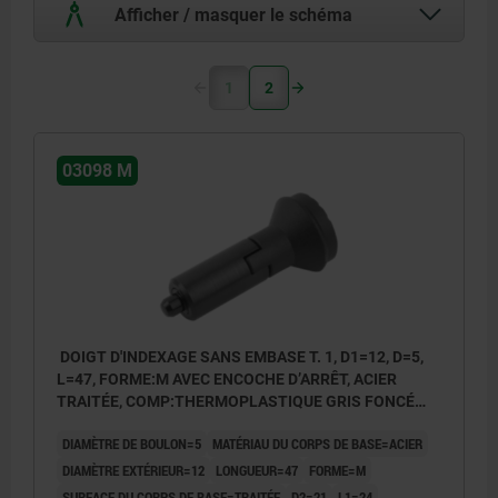
Afficher / masquer le schéma
1
2
03098 M
DOIGT D'INDEXAGE SANS EMBASE T. 1, D1=12, D=5,
L=47, FORME:M AVEC ENCOCHE D’ARRÊT, ACIER
TRAITÉE, COMP:THERMOPLASTIQUE GRIS FONCÉ
RAL7021
DIAMÈTRE DE BOULON=5
MATÉRIAU DU CORPS DE BASE=ACIER
DIAMÈTRE EXTÉRIEUR=12
LONGUEUR=47
FORME=M
SURFACE DU CORPS DE BASE=TRAITÉE
D2=21
L1=24