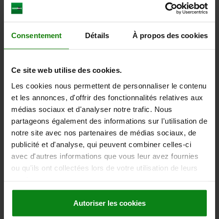
DIAMÈTRE EXTÉRIEUR=14
LONGUEUR=56
FORME=M
SURFACE DU CORPS DE BASE=TRAITÉE
D2=25
L1=28
COURSE S=6
F X 30°=1,8
Consentement
Détails
À propos des cookies
FORCE DU RESSORT INITIALE F1 ENV. N=6
FORCE DU RESSORT FINALE F2 ENV. N=14
Référence:
03098-02206
Ce site web utilise des cookies.
Les cookies nous permettent de personnaliser le contenu
22,01 €
DÉTAILS
hors TVA
et les annonces, d'offrir des fonctionnalités relatives aux
hors frais d’envoi
médias sociaux et d'analyser notre trafic. Nous
partageons également des informations sur l'utilisation de
03098 M
notre site avec nos partenaires de médias sociaux, de
publicité et d'analyse, qui peuvent combiner celles-ci
avec d'autres informations que vous leur avez fournies
ou qu'ils ont collectées lors de votre utilisation de leurs
services.
Autoriser les cookies
DOIGT D'INDEXAGE SANS EMBASE T. 3, D1=18, D=8,