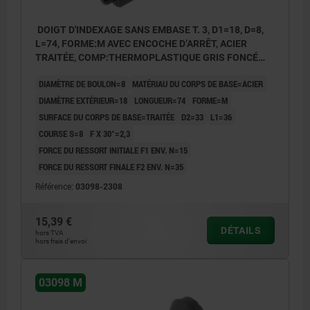
DOIGT D'INDEXAGE SANS EMBASE T. 3, D1=18, D=8,
L=74, FORME:M AVEC ENCOCHE D’ARRÊT, ACIER
TRAITÉE, COMP:THERMOPLASTIQUE GRIS FONCÉ
RAL7021
DIAMÈTRE DE BOULON=8
MATÉRIAU DU CORPS DE BASE=ACIER
DIAMÈTRE EXTÉRIEUR=18
LONGUEUR=74
FORME=M
SURFACE DU CORPS DE BASE=TRAITÉE
D2=33
L1=36
COURSE S=8
F X 30°=2,3
FORCE DU RESSORT INITIALE F1 ENV. N=15
FORCE DU RESSORT FINALE F2 ENV. N=35
Référence:
03098-2308
15,39 €
DÉTAILS
hors TVA
hors frais d’envoi
03098 M