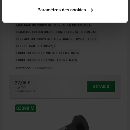
L=74, FORME:M AVEC ENCOCHE D’ARRÊT, ACIER INOX.
TRAITÉE, COMP:THERMOPLASTIQUE GRIS FONCÉ
Paramètres des cookies
RAL7021
DIAMÈTRE DE BOULON=8
MATÉRIAU DU CORPS DE BASE=ACIER INOXYDABLE
DIAMÈTRE EXTÉRIEUR=18
LONGUEUR=74
FORME=M
SURFACE DU CORPS DE BASE=TRAITÉE
D2=33
L1=36
COURSE S=8
F X 30°=2,3
FORCE DU RESSORT INITIALE F1 ENV. N=15
FORCE DU RESSORT FINALE F2 ENV. N=35
Référence:
03098-02308
27,06 €
DÉTAILS
hors TVA
hors frais d’envoi
03098 M