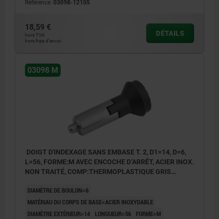
Référence:
03098-12105
18,59 €
DÉTAILS
hors TVA
hors frais d’envoi
03098 M
DOIGT D'INDEXAGE SANS EMBASE T. 2, D1=14, D=6,
L=56, FORME:M AVEC ENCOCHE D’ARRÊT, ACIER INOX.
NON TRAITÉ, COMP:THERMOPLASTIQUE GRIS
FONCÉ RAL7021
DIAMÈTRE DE BOULON=6
MATÉRIAU DU CORPS DE BASE=ACIER INOXYDABLE
DIAMÈTRE EXTÉRIEUR=14
LONGUEUR=56
FORME=M