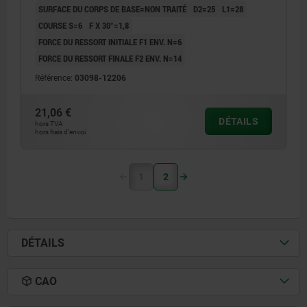
SURFACE DU CORPS DE BASE=NON TRAITÉ
D2=25
L1=28
COURSE S=6
F X 30°=1,8
FORCE DU RESSORT INITIALE F1 ENV. N=6
FORCE DU RESSORT FINALE F2 ENV. N=14
Référence:
03098-12206
21,06 €
DÉTAILS
hors TVA
hors frais d’envoi
1
2
DÉTAILS
CAO