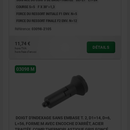
COURSE S=5
F X 30°=1,3
FORCE DU RESSORT INITIALE F1 ENV. N=5
FORCE DU RESSORT FINALE F2 ENV. N=12
Référence:
03098-2105
11,74 €
DÉTAILS
hors TVA
hors frais d’envoi
03098 M
DOIGT D'INDEXAGE SANS EMBASE T. 2, D1=14, D=6,
L=56, FORME:M AVEC ENCOCHE D’ARRÊT, ACIER
TRAITÉE, COMP:THERMOPLASTIQUE GRIS FONCÉ