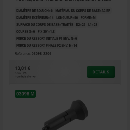
RAL7021
DIAMÈTRE DE BOULON=6
MATÉRIAU DU CORPS DE BASE=ACIER
DIAMÈTRE EXTÉRIEUR=14
LONGUEUR=56
FORME=M
SURFACE DU CORPS DE BASE=TRAITÉE
D2=25
L1=28
COURSE S=6
F X 30°=1,8
FORCE DU RESSORT INITIALE F1 ENV. N=6
FORCE DU RESSORT FINALE F2 ENV. N=14
Référence:
03098-2206
13,01 €
DÉTAILS
hors TVA
hors frais d’envoi
03098 M