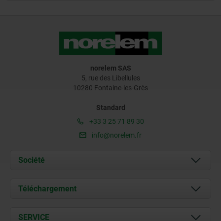
norelem SAS
5, rue des Libellules
10280 Fontaine-les-Grès
Standard
+33 3 25 71 89 30
info@norelem.fr
Société
À propos de nous
Téléchargement
Actualités
Documents
SERVICE
Contact