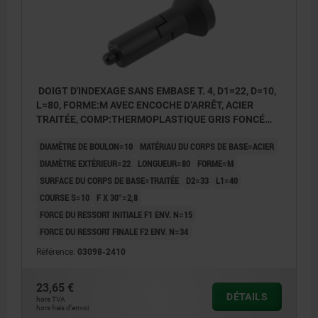
DOIGT D'INDEXAGE SANS EMBASE T. 4, D1=22, D=10,
L=80, FORME:M AVEC ENCOCHE D’ARRÊT, ACIER
TRAITÉE, COMP:THERMOPLASTIQUE GRIS FONCÉ
RAL7021
DIAMÈTRE DE BOULON=10
MATÉRIAU DU CORPS DE BASE=ACIER
DIAMÈTRE EXTÉRIEUR=22
LONGUEUR=80
FORME=M
SURFACE DU CORPS DE BASE=TRAITÉE
D2=33
L1=40
COURSE S=10
F X 30°=2,8
FORCE DU RESSORT INITIALE F1 ENV. N=15
FORCE DU RESSORT FINALE F2 ENV. N=34
Référence:
03098-2410
23,65 €
DÉTAILS
hors TVA
hors frais d’envoi