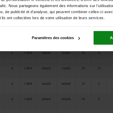
rafic. Nous partageons également des informations sur l'utilisati
A
1.4034
naturel
traitée
18
6
, de publicité et d'analyse, qui peuvent combiner celles-ci avec
ils ont collectées lors de votre utilisation de leurs services.
A
1.4034
naturel
traitée
21
8
A
1.4034
naturel
traitée
25
10
Paramètres des cookies
A
A
1.4034
naturel
traitée
33
12
A
1.4034
naturel
traitée
33
15
A
1.4404
naturel
nickelé
14
6
A
1.4404
naturel
nickelé
18
6