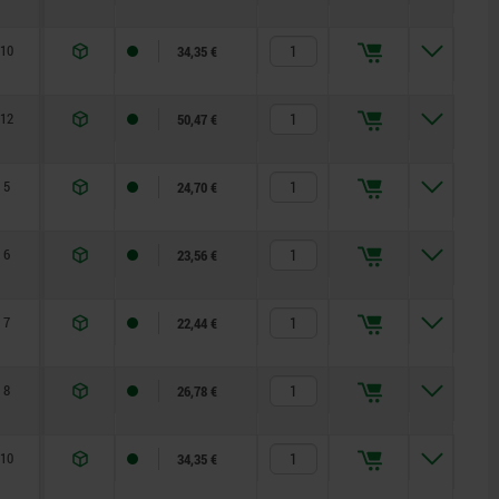
10
8
19
2,3
14
28
34,35 €
12
10
22
2,8
15
32
50,47 €
5
3,5
8
0,8
3
10
24,70 €
6
4
10
1
4
12
23,56 €
7
5
13
1,3
5
12
22,44 €
8
6
14
1,8
6
14
26,78 €
10
8
19
2,3
14
28
34,35 €