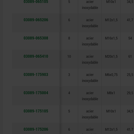
03089-065105
5
acier
M10x1
34,5
inoxydable
03089-065206
6
acier
M12x1,5
41,7
inoxydable
03089-065308
8
acier
M16x1,5
54
inoxydable
03089-065410
10
acier
M20x1,5
61
inoxydable
03089-175903
3
acier
M6x0,75
25,5
inoxydable
03089-175004
4
acier
M8x1
29,5
inoxydable
03089-175105
5
acier
M10x1
34,5
inoxydable
03089-175206
6
acier
M12x1,5
41,7