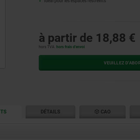
Idéal pour les espaces restreints
à partir de
18,88 €
hors TVA
hors frais d’envoi
VEUILLEZ D’ABO
CURRENT
CURRENT
ITS
DÉTAILS
CAO
TAB:
TAB: