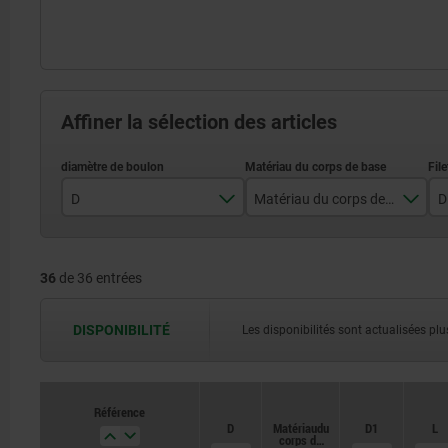
Affiner la sélection des articles
D
Matériau du corps de base
D
3
acier inoxydable
36
de 36 entrées
4
5
DISPONIBILITÉ
Les disponibilités sont actualisées plus
6
8
Référence
Référence
D
D
Matériau du
Matériau du
D1
D1
L
L
10
corps de
corps de