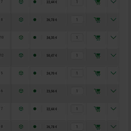
7
5
13
1,3
5
12
22,44 €
8
6
14
1,8
6
14
26,78 €
10
8
19
2,3
14
28
34,35 €
12
10
22
2,8
15
32
50,47 €
5
3,5
8
0,8
3
10
24,70 €
6
4
10
1
4
12
23,56 €
7
5
13
1,3
5
12
22,44 €
8
6
14
1,8
6
14
26,78 €