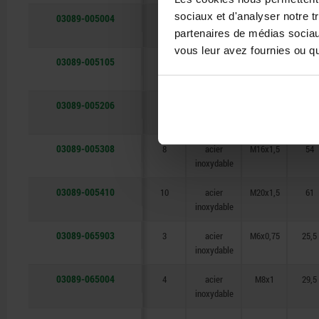
sociaux et d'analyser notre t
03089-005004
4
acier
M8x1
29,5
inoxydable
partenaires de médias sociaux
vous leur avez fournies ou qu'
03089-005105
5
acier
M10x1
34,5
inoxydable
03089-005206
6
acier
M12x1,5
41,7
inoxydable
03089-005308
8
acier
M16x1,5
54
inoxydable
03089-005410
10
acier
M20x1,5
61
inoxydable
03089-065903
3
acier
M6x0,75
25,5
inoxydable
03089-065004
4
acier
M8x1
29,5
inoxydable