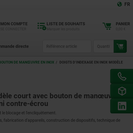
FR
MON COMPTE
LISTE DE SOUHAITS
PANIER
SE CONNECTER
Marquer les produits
0,00 €
productCode
qty
mande directe
 BOUTON DE MANŒUVRE EN INOX
DOIGTS D’INDEXAGE EN INOX MODÈLE
odèle court avec bouton de manœuvre
ni contre-écrou
 le blocage et l'encliquètement.
 fabrication d'appareils, construction de dispositifs, technique de