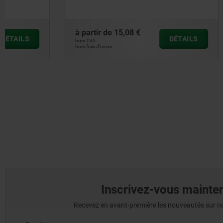
à partir de
15,08 €
à partir de
DÉTAILS
hors TVA
hors TVA
hors frais d’envoi
hors frais d’envoi
Inscrivez-vous mainten
Recevez en avant-première les nouveautés sur nos 