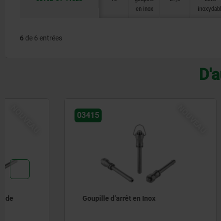
en inox
inoxydab
6
de 6 entrées
D'a
NOUVEAU
03415
03418
Goupille d’arrêt en Inox
Goupille 
manœuvre 
élevée au