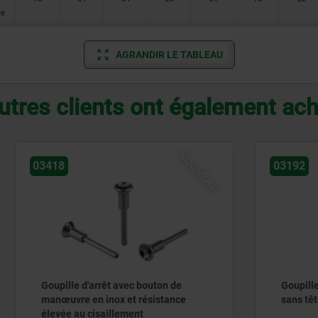
le
AGRANDIR LE TABLEAU
utres clients ont également ac
NOUVEAU
03192
d'arrêt avec bouton de
Goupille d'arrêt en acier ou
en inox et résistance
sans tête avec filetage
 cisaillement