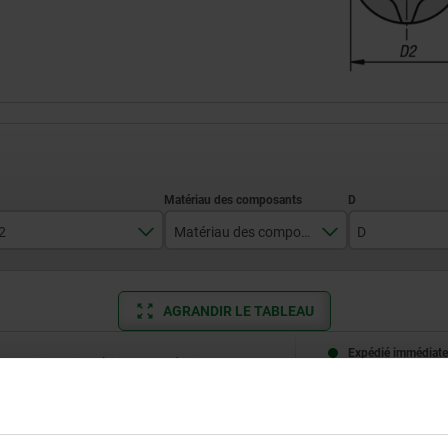
2
Matériau des composants
D
19,5
acier inoxydable
14
AGRANDIR LE TABLEAU
21,5
polyamide
18
27,5
Expédié immédiate
ieurs fois par jour à intervalles réguliers.
Expédition sous 1