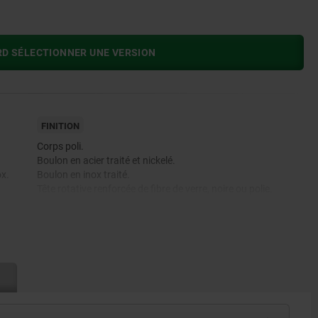
RD SÉLECTIONNER UNE VERSION
FINITION
Corps poli.
Boulon en acier traité et nickelé.
x.
Boulon en inox traité.
Tête rotative renforcée de fibre de verre, noire ou polie.
Bille traitée.