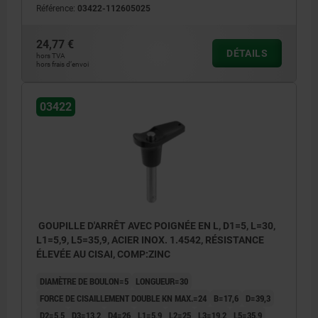
Référence:
03422-112605025
24,77 €
DÉTAILS
hors TVA
hors frais d’envoi
03422
GOUPILLE D'ARRÊT AVEC POIGNÉE EN L, D1=5, L=30,
L1=5,9, L5=35,9, ACIER INOX. 1.4542, RÉSISTANCE
ÉLEVÉE AU CISAI, COMP:ZINC
DIAMÈTRE DE BOULON=5
LONGUEUR=30
FORCE DE CISAILLEMENT DOUBLE KN MAX.=24
B=17,6
D=39,3
D2=5,5
D3=13,2
D4=26
L1=5,9
L2=25
L3=19,2
L5=35,9