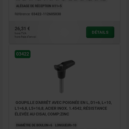
ALÉSAGE DE RÉCEPTION H11=5
Référence:
03422-112605030
26,31 €
DÉTAILS
hors TVA
hors frais d’envoi
03422
GOUPILLE D'ARRÊT AVEC POIGNÉE EN L, D1=6, L=10,
L1=6,8, L5=16,8, ACIER INOX. 1.4542, RÉSISTANCE
ÉLEVÉE AU CISAI, COMP:ZINC
DIAMÈTRE DE BOULON=6
LONGUEUR=10