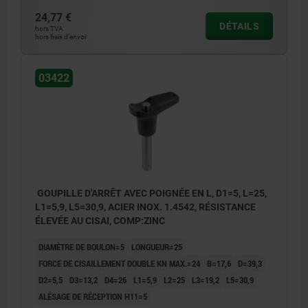
24,77 €
DÉTAILS
hors TVA
hors frais d’envoi
03422
GOUPILLE D'ARRÊT AVEC POIGNÉE EN L, D1=5, L=25,
L1=5,9, L5=30,9, ACIER INOX. 1.4542, RÉSISTANCE
ÉLEVÉE AU CISAI, COMP:ZINC
DIAMÈTRE DE BOULON=5
LONGUEUR=25
FORCE DE CISAILLEMENT DOUBLE KN MAX.=24
B=17,6
D=39,3
D2=5,5
D3=13,2
D4=26
L1=5,9
L2=25
L3=19,2
L5=30,9
ALÉSAGE DE RÉCEPTION H11=5