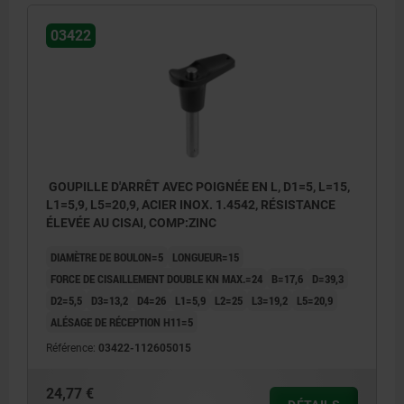
03422
GOUPILLE D'ARRÊT AVEC POIGNÉE EN L, D1=5, L=15,
L1=5,9, L5=20,9, ACIER INOX. 1.4542, RÉSISTANCE
ÉLEVÉE AU CISAI, COMP:ZINC
DIAMÈTRE DE BOULON=5
LONGUEUR=15
FORCE DE CISAILLEMENT DOUBLE KN MAX.=24
B=17,6
D=39,3
D2=5,5
D3=13,2
D4=26
L1=5,9
L2=25
L3=19,2
L5=20,9
ALÉSAGE DE RÉCEPTION H11=5
Référence:
03422-112605015
24,77 €