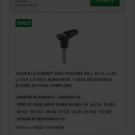
DÉTAILS
hors TVA
hors frais d’envoi
03422
GOUPILLE D'ARRÊT AVEC POIGNÉE EN L, D1=5, L=20,
L1=5,9, L5=25,9, ACIER INOX. 1.4542, RÉSISTANCE
ÉLEVÉE AU CISAI, COMP:ZINC
DIAMÈTRE DE BOULON=5
LONGUEUR=20
FORCE DE CISAILLEMENT DOUBLE KN MAX.=24
B=17,6
D=39,3
D2=5,5
D3=13,2
D4=26
L1=5,9
L2=25
L3=19,2
L5=25,9
ALÉSAGE DE RÉCEPTION H11=5
Référence:
03422-112605020