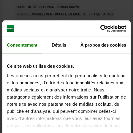
DIAMÈTRE DE BOULON=6
LONGUEUR=20
FORCE DE CISAILLEMENT DOUBLE KN MAX.=35
B=17,6
D=39,3
D2=6,85
D3=13,2
D4=26
L1=6,8
L2=25
L3=19,2
L5=26,8
ALÉSAGE DE RÉCEPTION H11=6
Référence:
03422-112606020
Consentement
Détails
À propos des cookies
24,77 €
DÉTAILS
hors TVA
hors frais d’envoi
Ce site web utilise des cookies.
Les cookies nous permettent de personnaliser le contenu
03422
et les annonces, d'offrir des fonctionnalités relatives aux
médias sociaux et d'analyser notre trafic. Nous
partageons également des informations sur l'utilisation de
notre site avec nos partenaires de médias sociaux, de
publicité et d'analyse, qui peuvent combiner celles-ci
avec d'autres informations que vous leur avez fournies
ou qu'ils ont collectées lors de votre utilisation de leurs
GOUPILLE D'ARRÊT AVEC POIGNÉE EN L, D1=6, L=40,
services.