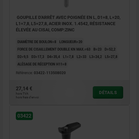
GOUPILLE D'ARRÊT AVEC POIGNÉE EN L, D1=8, L=20,
L1=7,8, L5=27,8, ACIER INOX. 1.4542, RÉSISTANCE
ÉLEVÉE AU CISAI, COMP:ZINC
DIAMÈTRE DE BOULON=8
LONGUEUR=20
FORCE DE CISAILLEMENT DOUBLE KN MAX.=63
B=23
D=52,2
D2=9,5
D3=17,3
D4=35,4
L1=7,8
L2=33
L3=24,2
L5=27,8
ALÉSAGE DE RÉCEPTION H11=8
Référence:
03422-113508020
27,14 €
DÉTAILS
hors TVA
hors frais d’envoi
03422