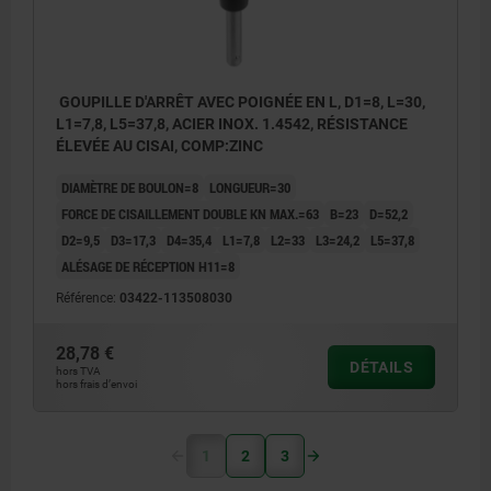
GOUPILLE D'ARRÊT AVEC POIGNÉE EN L, D1=8, L=30,
L1=7,8, L5=37,8, ACIER INOX. 1.4542, RÉSISTANCE
ÉLEVÉE AU CISAI, COMP:ZINC
DIAMÈTRE DE BOULON=8
LONGUEUR=30
FORCE DE CISAILLEMENT DOUBLE KN MAX.=63
B=23
D=52,2
D2=9,5
D3=17,3
D4=35,4
L1=7,8
L2=33
L3=24,2
L5=37,8
ALÉSAGE DE RÉCEPTION H11=8
Référence:
03422-113508030
28,78 €
DÉTAILS
hors TVA
hors frais d’envoi
1
2
3