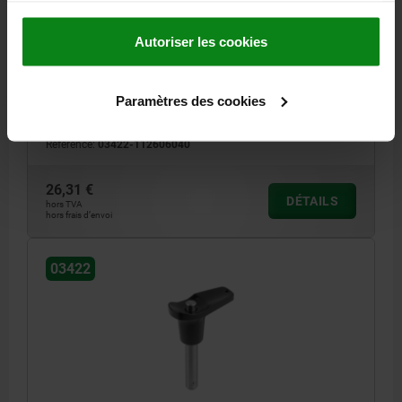
L1=6,8, L5=46,8, ACIER INOX. 1.4542, RÉSISTANCE
ÉLEVÉE AU CISAI, COMP:ZINC
Autoriser les cookies
DIAMÈTRE DE BOULON=6
LONGUEUR=40
FORCE DE CISAILLEMENT DOUBLE KN MAX.=35
B=17,6
D=39,3
D2=6,85
D3=13,2
D4=26
L1=6,8
L2=25
L3=19,2
L5=46,8
Paramètres des cookies
ALÉSAGE DE RÉCEPTION H11=6
Référence:
03422-112606040
26,31 €
DÉTAILS
hors TVA
hors frais d’envoi
03422