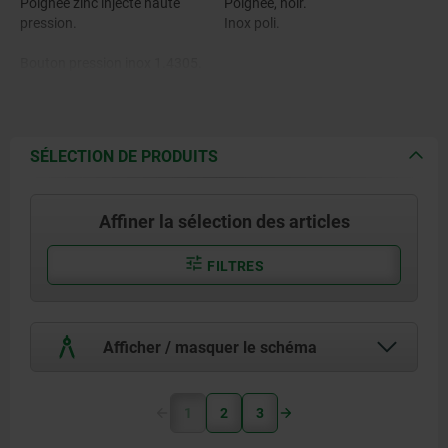
Poignée zinc injecté haute
Poignée, noir.
pression.
Inox poli.
Bouton pression inox 1.4305.
Goupille en Inox 1.4542.
Billes en Inox 1.4125.
SÉLECTION DE PRODUITS
Ressort de pression en Inox
1.4310.
Affiner la sélection des articles
FILTRES
Afficher / masquer le schéma
1
2
3