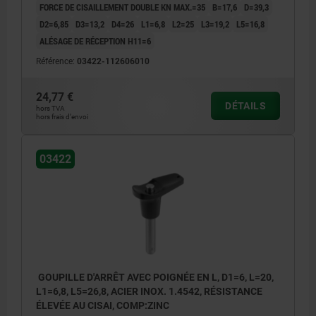
FORCE DE CISAILLEMENT DOUBLE KN MAX.=35
B=17,6
D=39,3
D2=6,85
D3=13,2
D4=26
L1=6,8
L2=25
L3=19,2
L5=16,8
ALÉSAGE DE RÉCEPTION H11=6
Référence:
03422-112606010
24,77 €
DÉTAILS
hors TVA
hors frais d’envoi
03422
GOUPILLE D'ARRÊT AVEC POIGNÉE EN L, D1=6, L=20,
L1=6,8, L5=26,8, ACIER INOX. 1.4542, RÉSISTANCE
ÉLEVÉE AU CISAI, COMP:ZINC