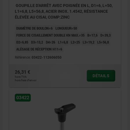
GOUPILLE D'ARRÊT AVEC POIGNÉE EN L, D1=6, L=50,
L1=6,8, L5=56,8, ACIER INOX. 1.4542, RÉSISTANCE
ÉLEVÉE AU CISAI, COMP:ZINC
DIAMÈTRE DE BOULON=6
LONGUEUR=50
FORCE DE CISAILLEMENT DOUBLE KN MAX.=35
B=17,6
D=39,3
D2=6,85
D3=13,2
D4=26
L1=6,8
L2=25
L3=19,2
L5=56,8
ALÉSAGE DE RÉCEPTION H11=6
Référence:
03422-112606050
26,31 €
DÉTAILS
hors TVA
hors frais d’envoi
03422