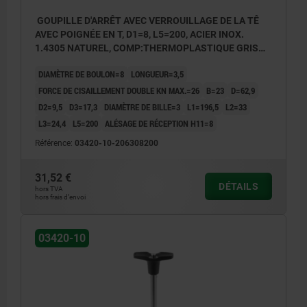
GOUPILLE D'ARRÊT AVEC VERROUILLAGE DE LA TÊ
AVEC POIGNÉE EN T, D1=8, L5=200, ACIER INOX.
1.4305 NATUREL, COMP:THERMOPLASTIQUE GRIS
FONCÉ RAL7021
DIAMÈTRE DE BOULON=8
LONGUEUR=3,5
FORCE DE CISAILLEMENT DOUBLE KN MAX.=26
B=23
D=62,9
D2=9,5
D3=17,3
DIAMÈTRE DE BILLE=3
L1=196,5
L2=33
L3=24,4
L5=200
ALÉSAGE DE RÉCEPTION H11=8
Référence:
03420-10-206308200
31,52 €
DÉTAILS
hors TVA
hors frais d’envoi
03420-10