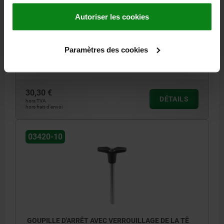
FONCÉ RAL7021
Autoriser les cookies
DIAMÈTRE DE BOULON=8
LONGUEUR=3,5
FORCE DE CISAILLEMENT DOUBLE KN MAX.=26
B=23
D=62,9
D2=9,5
D3=17,3
DIAMÈTRE DE BILLE=3
L1=96,5
L2=33
Paramètres des cookies
L3=24,4
L5=100
ALÉSAGE DE RÉCEPTION H11=8
Référence:
03420-10-206308100
30,30 €
DÉTAILS
hors TVA
hors frais d’envoi
03420-10
GOUPILLE D'ARRÊT AVEC VERROUILLAGE DE LA TÊ