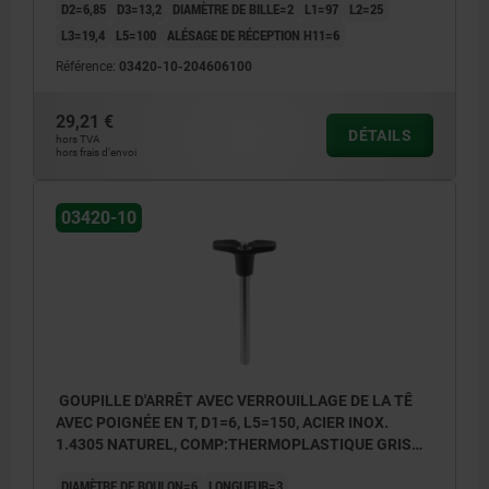
D2=6,85
D3=13,2
DIAMÈTRE DE BILLE=2
L1=97
L2=25
L3=19,4
L5=100
ALÉSAGE DE RÉCEPTION H11=6
Référence:
03420-10-204606100
29,21 €
DÉTAILS
hors TVA
hors frais d’envoi
03420-10
GOUPILLE D'ARRÊT AVEC VERROUILLAGE DE LA TÊ
AVEC POIGNÉE EN T, D1=6, L5=150, ACIER INOX.
1.4305 NATUREL, COMP:THERMOPLASTIQUE GRIS
FONCÉ RAL7021
DIAMÈTRE DE BOULON=6
LONGUEUR=3