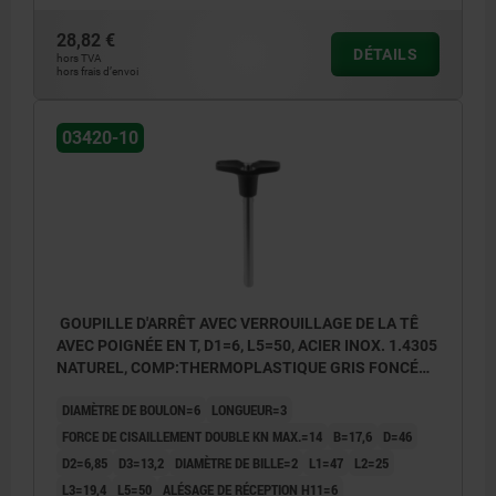
28,82 €
DÉTAILS
hors TVA
hors frais d’envoi
03420-10
GOUPILLE D'ARRÊT AVEC VERROUILLAGE DE LA TÊ
AVEC POIGNÉE EN T, D1=6, L5=50, ACIER INOX. 1.4305
NATUREL, COMP:THERMOPLASTIQUE GRIS FONCÉ
RAL7021
DIAMÈTRE DE BOULON=6
LONGUEUR=3
FORCE DE CISAILLEMENT DOUBLE KN MAX.=14
B=17,6
D=46
D2=6,85
D3=13,2
DIAMÈTRE DE BILLE=2
L1=47
L2=25
L3=19,4
L5=50
ALÉSAGE DE RÉCEPTION H11=6