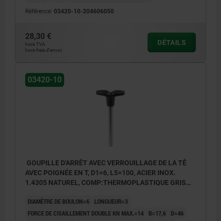
Référence:
03420-10-204606050
28,30 €
DÉTAILS
hors TVA
hors frais d’envoi
03420-10
GOUPILLE D'ARRÊT AVEC VERROUILLAGE DE LA TÊ
AVEC POIGNÉE EN T, D1=6, L5=100, ACIER INOX.
1.4305 NATUREL, COMP:THERMOPLASTIQUE GRIS
FONCÉ RAL7021
DIAMÈTRE DE BOULON=6
LONGUEUR=3
FORCE DE CISAILLEMENT DOUBLE KN MAX.=14
B=17,6
D=46