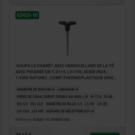
03420-10
GOUPILLE D'ARRÊT AVEC VERROUILLAGE DE LA TÊ
AVEC POIGNÉE EN T, D1=5, L5=100, ACIER INOX.
1.4305 NATUREL, COMP:THERMOPLASTIQUE GRIS
FONCÉ RAL7021
DIAMÈTRE DE BOULON=5
LONGUEUR=3
FORCE DE CISAILLEMENT DOUBLE KN MAX.=10
B=17,6
D=46
D2=5,5
D3=13,2
DIAMÈTRE DE BILLE=1,5
L1=97
L2=25
L3=19,4
L5=100
ALÉSAGE DE RÉCEPTION H11=5
Référence:
03420-10-204605100
28,63 €