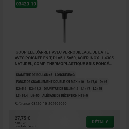
03420-10
GOUPILLE D'ARRÊT AVEC VERROUILLAGE DE LA TÊ
AVEC POIGNÉE EN T, D1=5, L5=50, ACIER INOX. 1.4305
NATUREL, COMP:THERMOPLASTIQUE GRIS FONCÉ
RAL7021
DIAMÈTRE DE BOULON=5
LONGUEUR=3
FORCE DE CISAILLEMENT DOUBLE KN MAX.=10
B=17,6
D=46
D2=5,5
D3=13,2
DIAMÈTRE DE BILLE=1,5
L1=47
L2=25
L3=19,4
L5=50
ALÉSAGE DE RÉCEPTION H11=5
Référence:
03420-10-204605050
27,75 €
DÉTAILS
hors TVA
hors frais d’envoi