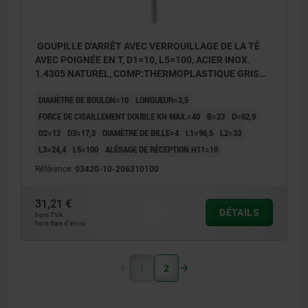
GOUPILLE D'ARRÊT AVEC VERROUILLAGE DE LA TÊ
AVEC POIGNÉE EN T, D1=10, L5=100, ACIER INOX.
1.4305 NATUREL, COMP:THERMOPLASTIQUE GRIS
FONCÉ RAL7021
DIAMÈTRE DE BOULON=10
LONGUEUR=3,5
FORCE DE CISAILLEMENT DOUBLE KN MAX.=40
B=23
D=62,9
D2=12
D3=17,3
DIAMÈTRE DE BILLE=4
L1=96,5
L2=33
L3=24,4
L5=100
ALÉSAGE DE RÉCEPTION H11=10
Référence:
03420-10-206310100
31,21 €
DÉTAILS
hors TVA
hors frais d’envoi
1
2