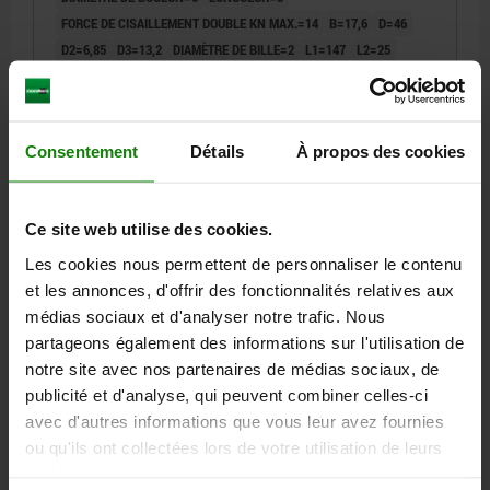
FORCE DE CISAILLEMENT DOUBLE KN MAX.=14
B=17,6
D=46
D2=6,85
D3=13,2
DIAMÈTRE DE BILLE=2
L1=147
L2=25
L3=19,4
L5=150
ALÉSAGE DE RÉCEPTION H11=6
Référence:
03420-10-204606150
Consentement
Détails
À propos des cookies
29,46 €
DÉTAILS
hors TVA
hors frais d’envoi
Ce site web utilise des cookies.
03420-10
Les cookies nous permettent de personnaliser le contenu
et les annonces, d'offrir des fonctionnalités relatives aux
médias sociaux et d'analyser notre trafic. Nous
partageons également des informations sur l'utilisation de
notre site avec nos partenaires de médias sociaux, de
publicité et d'analyse, qui peuvent combiner celles-ci
avec d'autres informations que vous leur avez fournies
GOUPILLE D'ARRÊT AVEC VERROUILLAGE DE LA TÊ
ou qu'ils ont collectées lors de votre utilisation de leurs
AVEC POIGNÉE EN T, D1=8, L5=100, ACIER INOX.
services.
1.4305 NATUREL, COMP:THERMOPLASTIQUE GRIS