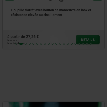
t
Goupille d'arrêt avec bouton de manœuvre en inox
à partir de
20,68 €
ILS
DÉT
hors TVA
hors frais d’envoi