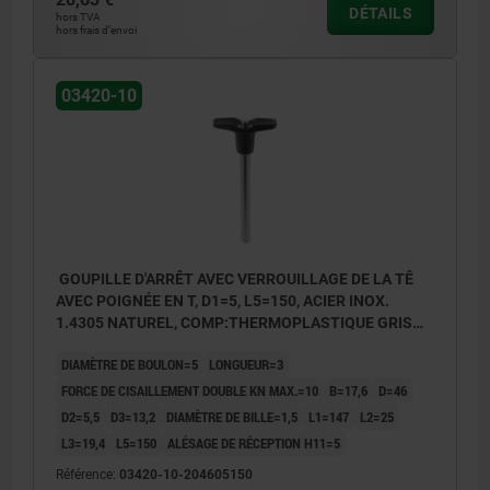
DÉTAILS
hors TVA
hors frais d’envoi
03420-10
GOUPILLE D'ARRÊT AVEC VERROUILLAGE DE LA TÊ
AVEC POIGNÉE EN T, D1=5, L5=150, ACIER INOX.
1.4305 NATUREL, COMP:THERMOPLASTIQUE GRIS
FONCÉ RAL7021
DIAMÈTRE DE BOULON=5
LONGUEUR=3
FORCE DE CISAILLEMENT DOUBLE KN MAX.=10
B=17,6
D=46
D2=5,5
D3=13,2
DIAMÈTRE DE BILLE=1,5
L1=147
L2=25
L3=19,4
L5=150
ALÉSAGE DE RÉCEPTION H11=5
Référence:
03420-10-204605150