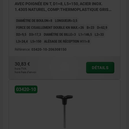
AVEC POIGNÉE EN T, D1=8, L5=150, ACIER INOX.
1.4305 NATUREL, COMP:THERMOPLASTIQUE GRIS
FONCÉ RAL7021
DIAMÈTRE DE BOULON=8
LONGUEUR=3,5
FORCE DE CISAILLEMENT DOUBLE KN MAX.=26
B=23
D=62,9
D2=9,5
D3=17,3
DIAMÈTRE DE BILLE=3
L1=146,5
L2=33
L3=24,4
L5=150
ALÉSAGE DE RÉCEPTION H11=8
Référence:
03420-10-206308150
30,83 €
DÉTAILS
hors TVA
hors frais d’envoi
03420-10