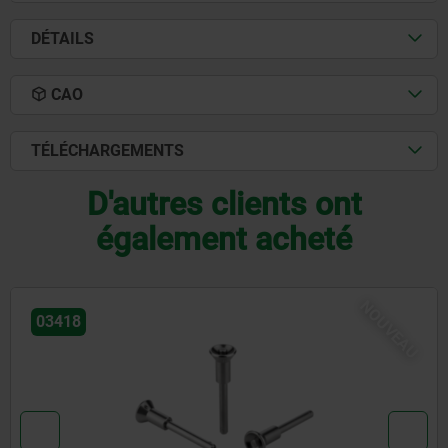
DÉTAILS
CAO
TÉLÉCHARGEMENTS
D'autres clients ont
également acheté
UVEAU
N
03418