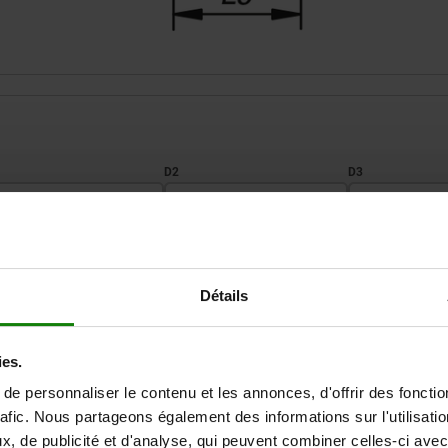
D2
D3
12
12
8
AGRANDIR LE TABLEAU
16
16
11
Détails
Expédié immédiate
ieurs fois par jour à intervalles réguliers.
Expédition sous 1
ies.
e personnaliser le contenu et les annonces, d'offrir des fonctio
rafic. Nous partageons également des informations sur l'utilisati
D3
D3
M
M
L1
L1
L2
L2
L5
L5
H
H
H1
H1
, de publicité et d'analyse, qui peuvent combiner celles-ci avec