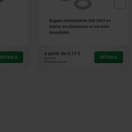
7603 en
Goupilles d’arrêt en inox,
n acier
rétractables avec bouton rotatif et
tête rotative en inox
à partir de
138,65 €
DÉTAILS
DÉTAILS
hors TVA
hors frais d’envoi