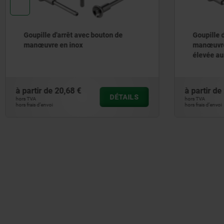
Goupille d'arrêt avec bouton de
Goupille
manœuvre en inox et résistance
élevée au cisaillement
à partir de
27,26 €
à partir 
DÉTAILS
hors TVA
hors TVA
hors frais d’envoi
hors frais d’env