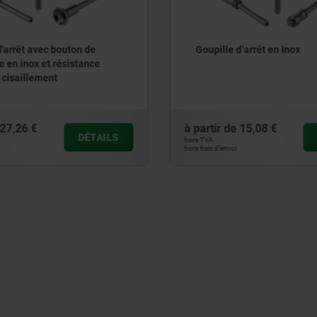
 d’arrêt en Inox
Bagues d’étanchéité DIN 
cuivre, en aluminium ou e
inoxydable
de
15,08 €
à partir de
0,13 €
DÉTAILS
hors TVA
oi
hors frais d’envoi