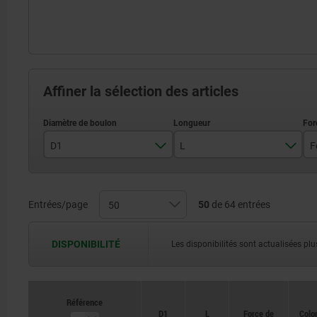
Affiner la sélection des articles
D1
L
8
20
10
25
Entrées/page
50
de 64 entrées
12
30
DISPONIBILITÉ
Les disponibilités sont actualisées plus
16
35
40
Référence
Référence
D1
D1
L
L
Force de
Force de
Color
Color
45