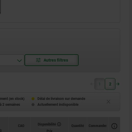
1
2
ment (en stock)
Délai de livraison sur demande
 à 2 semaines
Actuellement indisponible
Disponibilité
Disponibilité
CAO
CAO
Quantité
Quantité
Commander
Commander
3
3
L5
L5
L6
L6
Alésage de
Alésage de
Prix
Prix