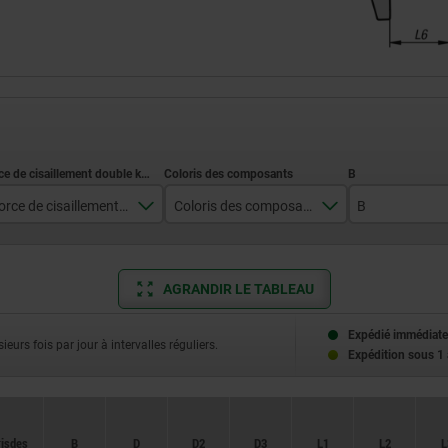
Force de cisaillement double kN max.
Coloris des composants
B
38
gris foncé RAL 7021
33
60
rouge traffic RAL 3020
AGRANDIR LE TABLEAU
86
Expédié immédiate
ieurs fois par jour à intervalles réguliers.
Expédition sous 1
153
is des
is des
B
B
D
D
D2
D2
D3
D3
L1
L1
L2
L2
L
L