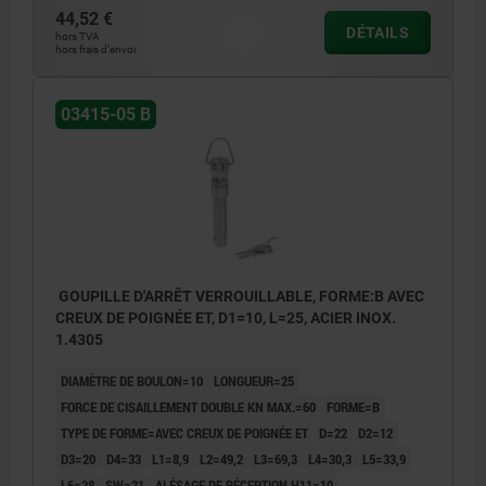
44,52 €
DÉTAILS
hors TVA
hors frais d’envoi
03415-05 B
GOUPILLE D'ARRÊT VERROUILLABLE, FORME:B AVEC
CREUX DE POIGNÉE ET, D1=10, L=25, ACIER INOX.
1.4305
DIAMÈTRE DE BOULON=10
LONGUEUR=25
FORCE DE CISAILLEMENT DOUBLE KN MAX.=60
FORME=B
TYPE DE FORME=AVEC CREUX DE POIGNÉE ET
D=22
D2=12
D3=20
D4=33
L1=8,9
L2=49,2
L3=69,3
L4=30,3
L5=33,9
L6=28
SW=21
ALÉSAGE DE RÉCEPTION H11=10