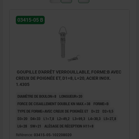
03415-05 B
GOUPILLE D'ARRÊT VERROUILLABLE, FORME:B AVEC
CREUX DE POIGNÉE ET, D1=8, L=20, ACIER INOX.
1.4305
DIAMÈTRE DE BOULON=8
LONGUEUR=20
FORCE DE CISAILLEMENT DOUBLE KN MAX.=38
FORME=B
TYPE DE FORME=AVEC CREUX DE POIGNÉE ET
D=22
D2=9,5
D3=20
D4=33
L1=7,8
L2=49,2
L3=69,3
L4=30,3
L5=27,8
L6=28
SW=21
ALÉSAGE DE RÉCEPTION H11=8
Référence:
03415-05-102208020