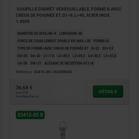
GOUPILLE D'ARRÊT VERROUILLABLE, FORME:B AVEC
CREUX DE POIGNÉE ET, D1=8, L=40, ACIER INOX.
1.4305
DIAMÈTRE DE BOULON=8
LONGUEUR=40
FORCE DE CISAILLEMENT DOUBLE KN MAX.=38
FORME=B
TYPE DE FORME=AVEC CREUX DE POIGNÉE ET
D=22
D2=9,5
D3=20
D4=33
L1=7,8
L2=49,2
L3=69,3
L4=30,3
L5=47,8
L6=28
SW=21
ALÉSAGE DE RÉCEPTION H11=8
Référence:
03415-05-102208040
36,64 €
DÉTAILS
hors TVA
hors frais d’envoi
03415-05 B