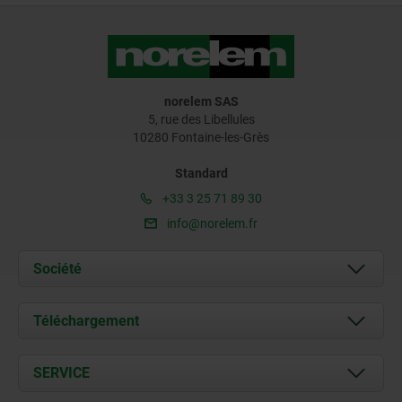
norelem SAS
5, rue des Libellules
10280 Fontaine-les-Grès
Standard
+33 3 25 71 89 30
info@norelem.fr
Société
À propos de nous
Téléchargement
Actualités
Documents
SERVICE
Contact