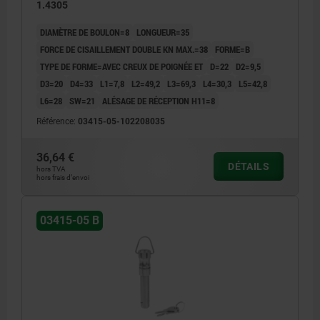
1.4305
DIAMÈTRE DE BOULON=8
LONGUEUR=35
FORCE DE CISAILLEMENT DOUBLE KN MAX.=38
FORME=B
TYPE DE FORME=AVEC CREUX DE POIGNÉE ET
D=22
D2=9,5
D3=20
D4=33
L1=7,8
L2=49,2
L3=69,3
L4=30,3
L5=42,8
L6=28
SW=21
ALÉSAGE DE RÉCEPTION H11=8
Référence:
03415-05-102208035
36,64 €
DÉTAILS
hors TVA
hors frais d’envoi
03415-05 B