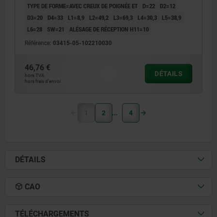
TYPE DE FORME=AVEC CREUX DE POIGNÉE ET
D=22
D2=12
D3=20
D4=33
L1=8,9
L2=49,2
L3=69,3
L4=30,3
L5=38,9
L6=28
SW=21
ALÉSAGE DE RÉCEPTION H11=10
Référence:
03415-05-102210030
46,76 €
DÉTAILS
hors TVA
hors frais d’envoi
1
2
4
DÉTAILS
CAO
TÉLÉCHARGEMENTS