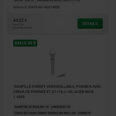
Référence:
03415-05-102210025
44,52 €
DÉTAILS
hors TVA
hors frais d’envoi
03415-05 B
GOUPILLE D'ARRÊT VERROUILLABLE, FORME:B AVEC
CREUX DE POIGNÉE ET, D1=10, L=30, ACIER INOX.
1.4305
DIAMÈTRE DE BOULON=10
LONGUEUR=30
FORCE DE CISAILLEMENT DOUBLE KN MAX.=60
FORME=B