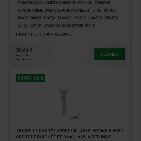
FORCE DE CISAILLEMENT DOUBLE KN MAX.=38
FORME=B
TYPE DE FORME=AVEC CREUX DE POIGNÉE ET
D=22
D2=9,5
D3=20
D4=33
L1=7,8
L2=49,2
L3=69,3
L4=30,3
L5=37,8
L6=28
SW=21
ALÉSAGE DE RÉCEPTION H11=8
Référence:
03415-05-102208030
36,64 €
DÉTAILS
hors TVA
hors frais d’envoi
03415-05 B
GOUPILLE D'ARRÊT VERROUILLABLE, FORME:B AVEC
CREUX DE POIGNÉE ET, D1=8, L=35, ACIER INOX.