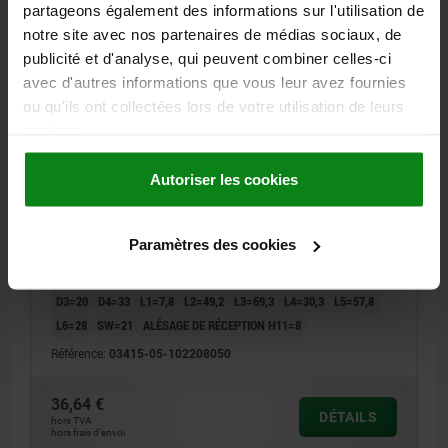
partageons également des informations sur l'utilisation de
notre site avec nos partenaires de médias sociaux, de
publicité et d'analyse, qui peuvent combiner celles-ci
avec d'autres informations que vous leur avez fournies
ou qu'ils ont collectées lors de votre utilisation de leurs
services.
GOUPILLE D'ARRÊT VERROUILLABLE, FORME:B AVEC
CREUX DE POIGNÉE ET, D1=8, L=50, ACIER INOX.
Autoriser les cookies
1.4305
DIAMÈTRE DE BOULON=8
LONGUEUR=50
Paramètres des cookies
FORCE DE CISAILLEMENT DOUBLE KN MAX.=38
FORME=B
TYPE DE FORME=AVEC CREUX DE POIGNÉE ET
D=22
D2=9,5
D3=20
D4=33
L1=7,8
L2=49,2
L3=69,3
L4=30,3
L5=57,8
L6=28
SW=21
ALÉSAGE DE RÉCEPTION H11=8
Référence:
03415-05-102208050
36,64 €
DÉTAILS
hors TVA
hors frais d’envoi