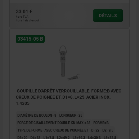
33,01 €
DÉTAILS
hors TVA
hors frais d’envoi
03415-05 B
GOUPILLE D'ARRÊT VERROUILLABLE, FORME:B AVEC
CREUX DE POIGNÉE ET, D1=8, L=25, ACIER INOX.
1.4305
DIAMÈTRE DE BOULON=8
LONGUEUR=25
FORCE DE CISAILLEMENT DOUBLE KN MAX.=38
FORME=B
TYPE DE FORME=AVEC CREUX DE POIGNÉE ET
D=22
D2=9,5
D3=20
D4=33
L1=7,8
L2=49,2
L3=69,3
L4=30,3
L5=32,8