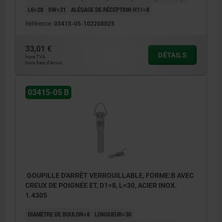
L6=28
SW=21
ALÉSAGE DE RÉCEPTION H11=8
Référence:
03415-05-102208025
33,01 €
DÉTAILS
hors TVA
hors frais d’envoi
03415-05 B
GOUPILLE D'ARRÊT VERROUILLABLE, FORME:B AVEC
CREUX DE POIGNÉE ET, D1=8, L=30, ACIER INOX.
1.4305
DIAMÈTRE DE BOULON=8
LONGUEUR=30