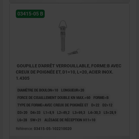
03415-05 B
GOUPILLE D'ARRÊT VERROUILLABLE, FORME:B AVEC
CREUX DE POIGNÉE ET, D1=10, L=20, ACIER INOX.
1.4305
DIAMÈTRE DE BOULON=10
LONGUEUR=20
FORCE DE CISAILLEMENT DOUBLE KN MAX.=60
FORME=B
TYPE DE FORME=AVEC CREUX DE POIGNÉE ET
D=22
D2=12
D3=20
D4=33
L1=8,9
L2=49,2
L3=69,3
L4=30,3
L5=28,9
L6=28
SW=21
ALÉSAGE DE RÉCEPTION H11=10
Référence:
03415-05-102210020