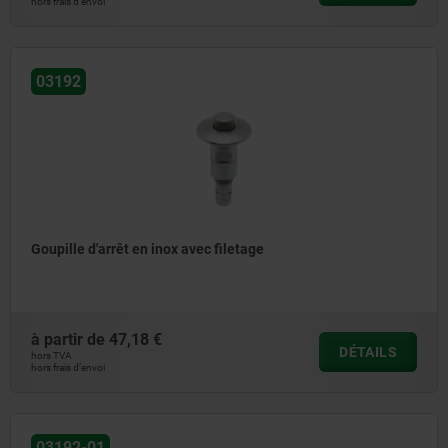
hors frais d’envoi
03192
Goupille d'arrêt en inox avec filetage
à partir de
47,18 €
DÉTAILS
hors TVA
hors frais d’envoi
03192-01