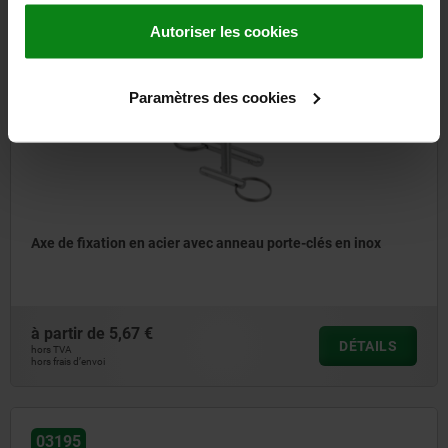
Autoriser les cookies
03195
Paramètres des cookies
Axe de fixation en acier avec anneau porte-clés en inox
à partir de
5,67 €
DÉTAILS
hors TVA
hors frais d’envoi
03195