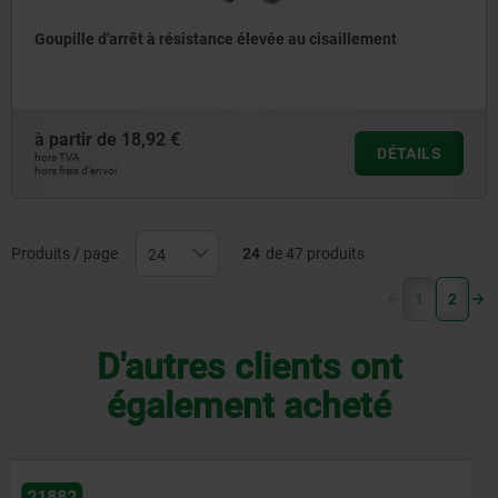
Goupille d'arrêt à résistance élevée au cisaillement
à partir de
18,92 €
DÉTAILS
hors TVA
hors frais d’envoi
Produits / page
24
de 47 produits
(current)
1
2
D'autres clients ont
également acheté
21884