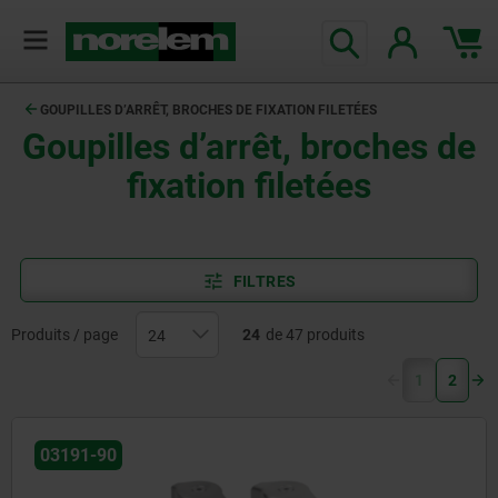
GOUPILLES D’ARRÊT, BROCHES DE FIXATION FILETÉES
Goupilles d’arrêt, broches de
fixation filetées
FILTRES
Produits / page
24
de 47 produits
(current)
1
2
03191-90