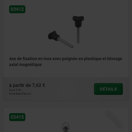
03412
Axe de fixation en inox avec poignée en plastique et blocage
axial magnétique
à partir de
7,62 €
DÉTAILS
hors TVA
hors frais d’envoi
NOUVEAU
03415