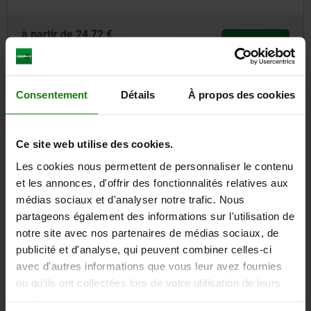
à partir de
24,72 €
DÉTAILS
hors TVA
hors frais d’envoi
Consentement
Détails
À propos des cookies
03195
Ce site web utilise des cookies.
Les cookies nous permettent de personnaliser le contenu
et les annonces, d'offrir des fonctionnalités relatives aux
médias sociaux et d'analyser notre trafic. Nous
partageons également des informations sur l'utilisation de
Axe de fixation en inox avec bouton de manœuvre en
notre site avec nos partenaires de médias sociaux, de
plastique
publicité et d'analyse, qui peuvent combiner celles-ci
avec d'autres informations que vous leur avez fournies
ou qu'ils ont collectées lors de votre utilisation de leurs
à partir de
13,59 €
DÉTAILS
services.
hors TVA
hors frais d’envoi