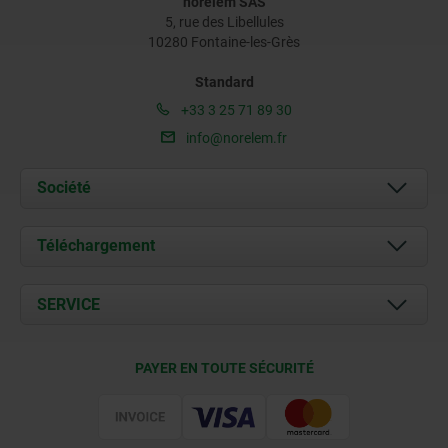
norelem SAS
5, rue des Libellules
10280 Fontaine-les-Grès
Standard
+33 3 25 71 89 30
info@norelem.fr
Société
À propos de nous
Téléchargement
Actualités
Documents
SERVICE
Contact
Conditions de livraison
PAYER EN TOUTE SÉCURITÉ
Certification