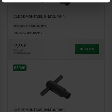
CLÉ DE MONTAGE, D=M12, PU=1
CONVIENT POUR =D=M12
Référence:
03040-912
12,88 €
DÉTAILS
hors TVA
hors frais d’envoi
03040
CLÉ DE MONTAGE, D=M16, PU=1