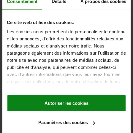
Consentement
Détails
À propos des cookies
Ce site web utilise des cookies.
Les cookies nous permettent de personnaliser le contenu
et les annonces, d'offrir des fonctionnalités relatives aux
CLÉ DE MONTAGE, D=M10, PU=1
médias sociaux et d'analyser notre trafic. Nous
partageons également des informations sur l'utilisation de
CONVIENT POUR =D=M10
notre site avec nos partenaires de médias sociaux, de
Référence:
03040-910
publicité et d'analyse, qui peuvent combiner celles-ci
avec d'autres informations que vous leur avez fournies
11,45 €
DÉTAILS
ou qu'ils ont collectées lors de votre utilisation de leurs
hors TVA
hors frais d’envoi
services.
03040
Autoriser les cookies
Paramètres des cookies