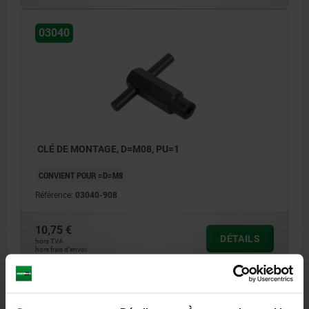
03040
CLÉ DE MONTAGE, D=M08, PU=1
CONVIENT POUR =D=M8
Référence:
03040-908
10,75 €
DÉTAILS
hors TVA
hors frais d’envoi
03040