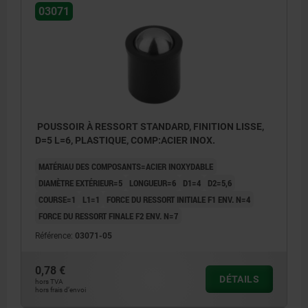
03071
POUSSOIR À RESSORT STANDARD, FINITION LISSE,
D=5 L=6, PLASTIQUE, COMP:ACIER INOX.
MATÉRIAU DES COMPOSANTS=ACIER INOXYDABLE
DIAMÈTRE EXTÉRIEUR=5
LONGUEUR=6
D1=4
D2=5,6
COURSE=1
L1=1
FORCE DU RESSORT INITIALE F1 ENV. N=4
FORCE DU RESSORT FINALE F2 ENV. N=7
Référence:
03071-05
0,78 €
DÉTAILS
hors TVA
hors frais d’envoi