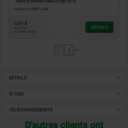
FORCE DU RESSORT FINALE F2 ENV. N=12
Référence:
03071-208
0,97 €
DÉTAILS
hors TVA
hors frais d’envoi
1
2
DÉTAILS
CAO
TÉLÉCHARGEMENTS
D'autres clients ont