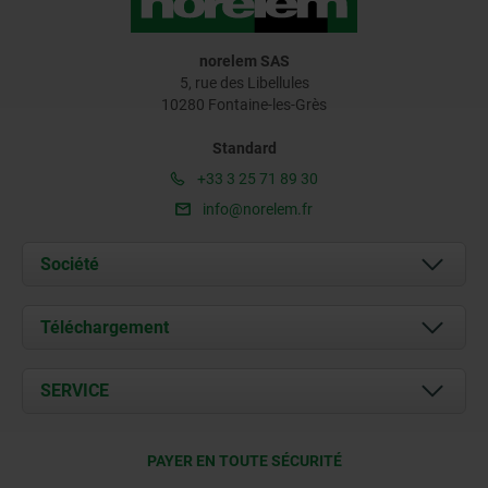
norelem SAS
5, rue des Libellules
10280 Fontaine-les-Grès
Standard
+33 3 25 71 89 30
info@norelem.fr
Société
À propos de nous
Téléchargement
Actualités
Documents
SERVICE
Contact
Conditions de livraison
PAYER EN TOUTE SÉCURITÉ
Certification