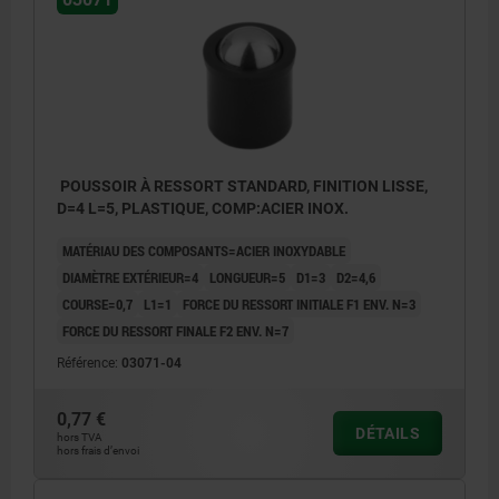
POUSSOIR À RESSORT STANDARD, FINITION LISSE,
D=4 L=5, PLASTIQUE, COMP:ACIER INOX.
MATÉRIAU DES COMPOSANTS=ACIER INOXYDABLE
DIAMÈTRE EXTÉRIEUR=4
LONGUEUR=5
D1=3
D2=4,6
COURSE=0,7
L1=1
FORCE DU RESSORT INITIALE F1 ENV. N=3
FORCE DU RESSORT FINALE F2 ENV. N=7
Référence:
03071-04
0,77 €
DÉTAILS
hors TVA
hors frais d’envoi