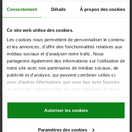
1,88 €
DÉTAILS
Consentement
Détails
À propos des cookies
hors TVA
hors frais d’envoi
03071
Ce site web utilise des cookies.
Les cookies nous permettent de personnaliser le contenu
et les annonces, d'offrir des fonctionnalités relatives aux
médias sociaux et d'analyser notre trafic. Nous
partageons également des informations sur l'utilisation de
notre site avec nos partenaires de médias sociaux, de
publicité et d'analyse, qui peuvent combiner celles-ci
POUSSOIR À RESSORT STANDARD, FINITION LISSE,
avec d'autres informations que vous leur avez fournies
D=4 L=5, PLASTIQUE, COMP:POM
ou qu'ils ont collectées lors de votre utilisation de leurs
services.
MATÉRIAU DES COMPOSANTS=POM
DIAMÈTRE EXTÉRIEUR=4
LONGUEUR=5
D1=3
D2=4,6
COURSE=0,7
L1=1
Autoriser les cookies
FORCE DU RESSORT INITIALE F1 ENV. N=3
FORCE DU RESSORT FINALE F2 ENV. N=7
Référence:
03071-204
Paramètres des cookies