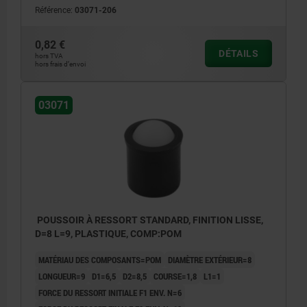
Référence:
03071-206
0,82 €
DÉTAILS
hors TVA
hors frais d’envoi
03071
POUSSOIR À RESSORT STANDARD, FINITION LISSE,
D=8 L=9, PLASTIQUE, COMP:POM
MATÉRIAU DES COMPOSANTS=POM
DIAMÈTRE EXTÉRIEUR=8
LONGUEUR=9
D1=6,5
D2=8,5
COURSE=1,8
L1=1
FORCE DU RESSORT INITIALE F1 ENV. N=6