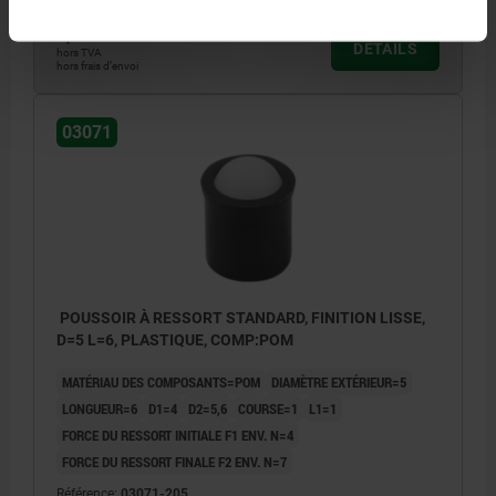
0,76 €
DÉTAILS
hors TVA
hors frais d’envoi
03071
POUSSOIR À RESSORT STANDARD, FINITION LISSE,
D=5 L=6, PLASTIQUE, COMP:POM
MATÉRIAU DES COMPOSANTS=POM
DIAMÈTRE EXTÉRIEUR=5
LONGUEUR=6
D1=4
D2=5,6
COURSE=1
L1=1
FORCE DU RESSORT INITIALE F1 ENV. N=4
FORCE DU RESSORT FINALE F2 ENV. N=7
Référence:
03071-205