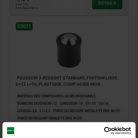
DÉTAILS
hors TVA
hors frais d’envoi
03071
POUSSOIR À RESSORT STANDARD, FINITION LISSE,
D=12 L=16, PLASTIQUE, COMP:ACIER INOX.
MATÉRIAU DES COMPOSANTS=ACIER INOXYDABLE
DIAMÈTRE EXTÉRIEUR=12
LONGUEUR=16
D1=10
D2=14
COURSE=3,5
L1=2,5
FORCE DU RESSORT INITIALE F1 ENV. N=15
FORCE DU RESSORT FINALE F2 ENV. N=25
Référence:
03071-12