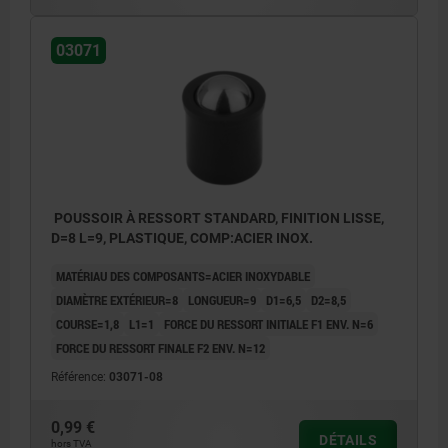
03071
POUSSOIR À RESSORT STANDARD, FINITION LISSE,
D=8 L=9, PLASTIQUE, COMP:ACIER INOX.
MATÉRIAU DES COMPOSANTS=ACIER INOXYDABLE
DIAMÈTRE EXTÉRIEUR=8
LONGUEUR=9
D1=6,5
D2=8,5
COURSE=1,8
L1=1
FORCE DU RESSORT INITIALE F1 ENV. N=6
FORCE DU RESSORT FINALE F2 ENV. N=12
Référence:
03071-08
0,99 €
DÉTAILS
hors TVA