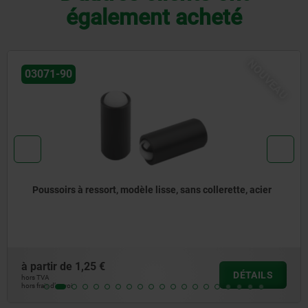
également acheté
NOUVEAU
0
03072-
s à ressort, modèle lisse, sans collerette, acier
Poussoi
de
1,25 €
à partir
DÉTAILS
hors TVA
i
hors frais d’e