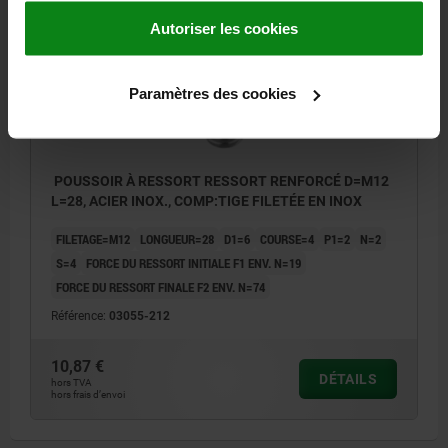
03055 VF
Autoriser les cookies
Paramètres des cookies
POUSSOIR À RESSORT RESSORT RENFORCÉ D=M12
L=28, ACIER INOX., COMP:TIGE FILETÉE EN INOX
FILETAGE=M12
LONGUEUR=28
D1=6
COURSE=4
P1=2
N=2
S=4
FORCE DU RESSORT INITIALE F1 ENV. N=19
FORCE DU RESSORT FINALE F2 ENV. N=74
Référence:
03055-212
10,87 €
DÉTAILS
hors TVA
hors frais d’envoi