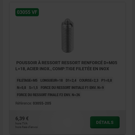
03055 VF
POUSSOIR À RESSORT RESSORT RENFORCÉ D=M05
L=18, ACIER INOX., COMP:TIGE FILETÉE EN INOX
FILETAGE=M5
LONGUEUR=18
D1=2,4
COURSE=2,3
P1=0,8
N=0,8
S=1,5
FORCE DU RESSORT INITIALE F1 ENV. N=9
FORCE DU RESSORT FINALE F2 ENV. N=26
Référence:
03055-205
6,39 €
DÉTAILS
hors TVA
hors frais d’envoi