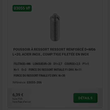
03055 VF
1) Vis collée
POUSSOIR À RESSORT RESSORT RENFORCÉ D=M06
L=20, ACIER INOX., COMP:TIGE FILETÉE EN INOX
FILETAGE=M6
LONGUEUR=20
D1=2,7
COURSE=2,5
P1=1
N=1
S=2
FORCE DU RESSORT INITIALE F1 ENV. N=11
FORCE DU RESSORT FINALE F2 ENV. N=35
Référence:
03055-206
6,39 €
DÉTAILS
hors TVA
hors frais d’envoi