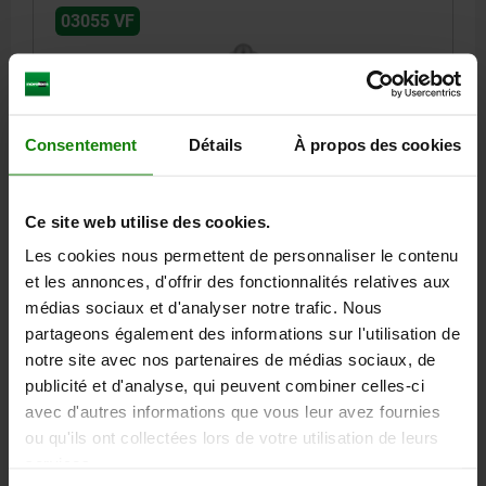
03055 VF
Consentement
Détails
À propos des cookies
POUSSOIR À RESSORT RESSORT RENFORCÉ D=M10
Ce site web utilise des cookies.
L=22, ACIER INOX., COMP:TIGE FILETÉE EN INOX
Les cookies nous permettent de personnaliser le contenu
FILETAGE=M10
LONGUEUR=22
D1=4
COURSE=3
P1=1,4
et les annonces, d'offrir des fonctionnalités relatives aux
N=1,6
S=3
FORCE DU RESSORT INITIALE F1 ENV. N=15
médias sociaux et d'analyser notre trafic. Nous
FORCE DU RESSORT FINALE F2 ENV. N=58
partageons également des informations sur l'utilisation de
Référence:
03055-210
notre site avec nos partenaires de médias sociaux, de
publicité et d'analyse, qui peuvent combiner celles-ci
8,47 €
avec d'autres informations que vous leur avez fournies
DÉTAILS
hors TVA
ou qu'ils ont collectées lors de votre utilisation de leurs
hors frais d’envoi
services.