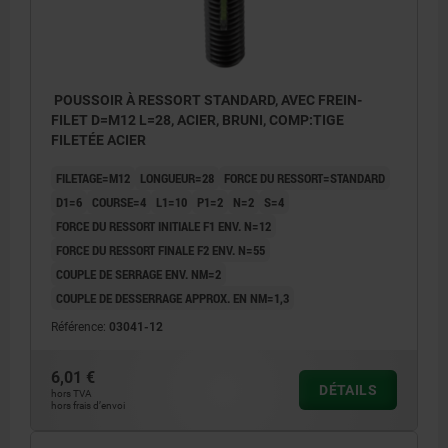
POUSSOIR À RESSORT STANDARD, AVEC FREIN-
FILET D=M12 L=28, ACIER, BRUNI, COMP:TIGE
FILETÉE ACIER
FILETAGE=M12
LONGUEUR=28
FORCE DU RESSORT=STANDARD
D1=6
COURSE=4
L1=10
P1=2
N=2
S=4
FORCE DU RESSORT INITIALE F1 ENV. N=12
FORCE DU RESSORT FINALE F2 ENV. N=55
COUPLE DE SERRAGE ENV. NM=2
COUPLE DE DESSERRAGE APPROX. EN NM=1,3
Référence:
03041-12
6,01 €
DÉTAILS
hors TVA
hors frais d’envoi