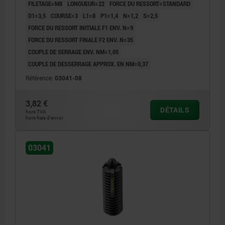
FILETAGE=M8
LONGUEUR=22
FORCE DU RESSORT=STANDARD
D1=3,5
COURSE=3
L1=8
P1=1,4
N=1,2
S=2,5
FORCE DU RESSORT INITIALE F1 ENV. N=9
FORCE DU RESSORT FINALE F2 ENV. N=35
COUPLE DE SERRAGE ENV. NM=1,05
COUPLE DE DESSERRAGE APPROX. EN NM=0,37
Référence:
03041-08
3,82 €
DÉTAILS
hors TVA
hors frais d’envoi
03041