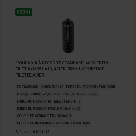
03041
POUSSOIR À RESSORT STANDARD, AVEC FREIN-
FILET D=M05 L=18, ACIER, BRUNI, COMP:TIGE
FILETÉE ACIER
FILETAGE=M5
LONGUEUR=18
FORCE DU RESSORT=STANDARD
D1=2,4
COURSE=2,3
L1=7
P1=0,8
N=0,8
S=1,5
FORCE DU RESSORT INITIALE F1 ENV. N=6
FORCE DU RESSORT FINALE F2 ENV. N=20
COUPLE DE SERRAGE ENV. NM=0,12
COUPLE DE DESSERRAGE APPROX. EN NM=0,08
L2 = env. deux pas
L2 = env
Référence:
03041-05