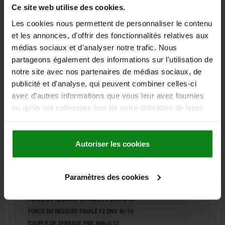
8,78 €
Ce site web utilise des cookies.
DÉTAILS
hors TVA
hors frais d’envoi
Les cookies nous permettent de personnaliser le contenu
et les annonces, d'offrir des fonctionnalités relatives aux
médias sociaux et d'analyser notre trafic. Nous
03041
partageons également des informations sur l'utilisation de
notre site avec nos partenaires de médias sociaux, de
publicité et d'analyse, qui peuvent combiner celles-ci
avec d'autres informations que vous leur avez fournies
ou qu'ils ont collectées lors de votre utilisation de leurs
services.
POUSSOIR À RESSORT RESSORT LÉGER, AVEC
Autoriser les cookies
FREIN-FILET D=M05 L=18, ACIER, BRUNI, COMP:TIGE
FILETÉE ACIER
FILETAGE=M5
LONGUEUR=18
FORCE DU RESSORT=LÉGER
Paramètres des cookies
D1=2,4
COURSE=2,3
L1=7
P1=0,8
N=0,8
S=1,5
FORCE DU RESSORT INITIALE F1 ENV. N=3
FORCE DU RESSORT FINALE F2 ENV. N=10
COUPLE DE SERRAGE ENV. NM=0,12