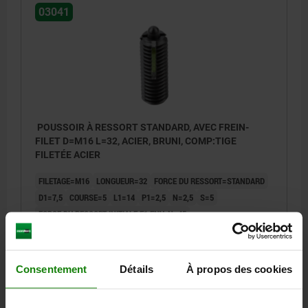
03041
POUSSOIR À RESSORT STANDARD, AVEC FREIN-
FILET D=M16 L=32, ACIER, BRUNI, COMP:TIGE
FILETÉE ACIER
FILETAGE=M16
LONGUEUR=32
FORCE DU RESSORT=STANDARD
D1=7,5
COURSE=5
L1=14
P1=2,5
N=2,5
S=5
FORCE DU RESSORT INITIALE F1 ENV. N=45
FORCE DU RESSORT FINALE F2 ENV. N=100
COUPLE DE SERRAGE ENV. NM=3,9
COUPLE DE DESSERRAGE APPROX. EN NM=3
Consentement
Détails
À propos des cookies
Référence:
03041-16