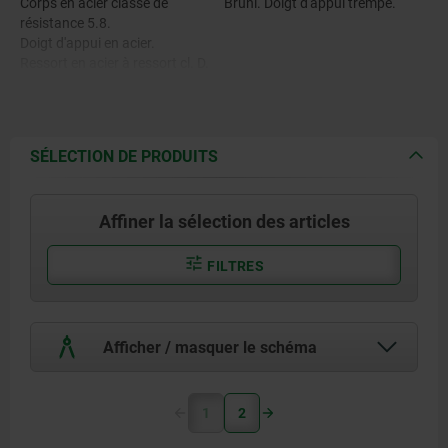
Corps en acier classe de
Bruni. Doigt d'appui trempé.
résistance 5.8.
Doigt d'appui en acier.
Ressort en acier à ressort cl. D.
Frein-filet en nylon.
SÉLECTION DE PRODUITS
Affiner la sélection des articles
FILTRES
Afficher / masquer le schéma
1
2