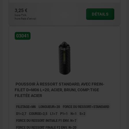
1) vis collée
1) vis co
3,25 €
DÉTAILS
hors TVA
hors frais d’envoi
03041
POUSSOIR À RESSORT STANDARD, AVEC FREIN-
FILET D=M06 L=20, ACIER, BRUNI, COMP:TIGE
FILETÉE ACIER
FILETAGE=M6
LONGUEUR=20
FORCE DU RESSORT=STANDARD
D1=2,7
COURSE=2,5
L1=7
P1=1
N=1
S=2
FORCE DU RESSORT INITIALE F1 ENV. N=7
FORCE DU RESSORT FINALE F2 ENV. N=20