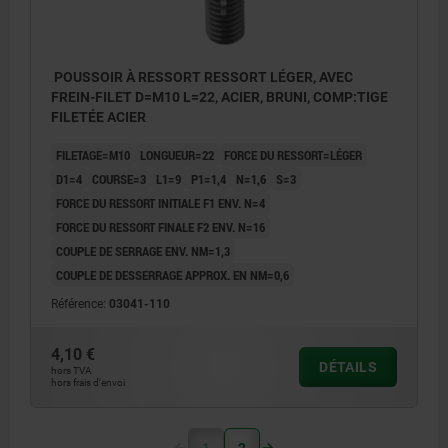
POUSSOIR À RESSORT RESSORT LÉGER, AVEC
FREIN-FILET D=M10 L=22, ACIER, BRUNI, COMP:TIGE
FILETÉE ACIER
FILETAGE=M10
LONGUEUR=22
FORCE DU RESSORT=LÉGER
D1=4
COURSE=3
L1=9
P1=1,4
N=1,6
S=3
FORCE DU RESSORT INITIALE F1 ENV. N=4
FORCE DU RESSORT FINALE F2 ENV. N=16
COUPLE DE SERRAGE ENV. NM=1,3
COUPLE DE DESSERRAGE APPROX. EN NM=0,6
Référence:
03041-110
4,10 €
DÉTAILS
hors TVA
hors frais d’envoi