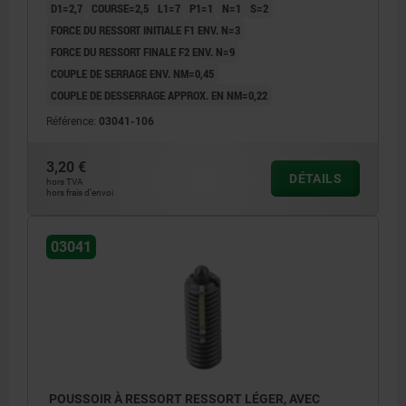
D1=2,7
COURSE=2,5
L1=7
P1=1
N=1
S=2
FORCE DU RESSORT INITIALE F1 ENV. N=3
FORCE DU RESSORT FINALE F2 ENV. N=9
COUPLE DE SERRAGE ENV. NM=0,45
COUPLE DE DESSERRAGE APPROX. EN NM=0,22
Référence:
03041-106
3,20 €
DÉTAILS
hors TVA
hors frais d’envoi
03041
POUSSOIR À RESSORT RESSORT LÉGER, AVEC