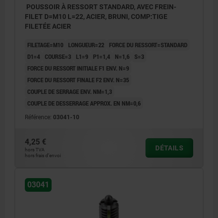
POUSSOIR À RESSORT STANDARD, AVEC FREIN-
FILET D=M10 L=22, ACIER, BRUNI, COMP:TIGE
FILETÉE ACIER
FILETAGE=M10
LONGUEUR=22
FORCE DU RESSORT=STANDARD
D1=4
COURSE=3
L1=9
P1=1,4
N=1,6
S=3
FORCE DU RESSORT INITIALE F1 ENV. N=9
FORCE DU RESSORT FINALE F2 ENV. N=35
COUPLE DE SERRAGE ENV. NM=1,3
COUPLE DE DESSERRAGE APPROX. EN NM=0,6
Référence:
03041-10
4,25 €
DÉTAILS
hors TVA
hors frais d’envoi
03041