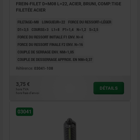
FREIN-FILET D=M08 L=22, ACIER, BRUNI, COMP:TIGE
FILETÉE ACIER
FILETAGE=M8
LONGUEUR=22
FORCE DU RESSORT=LÉGER
D1=3,5
COURSE=3
L1=8
P1=1,4
N=1,2
S=2,5
FORCE DU RESSORT INITIALE F1 ENV. N=4
FORCE DU RESSORT FINALE F2 ENV. N=16
COUPLE DE SERRAGE ENV. NM=1,05
COUPLE DE DESSERRAGE APPROX. EN NM=0,37
Référence:
03041-108
3,75 €
DÉTAILS
hors TVA
hors frais d’envoi
03041