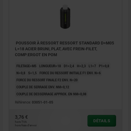
POUSSOIR À RESSORT RESSORT STANDARD D=M05
L=18 ACIER BRUNI, PLAT, AVEC FREIN-FILET,
COMP:ERGOT EN POM
FILETAGE=M5
LONGUEUR=18
D1=2,4
H=2,3
L1=7
P1=0,8
N=0,8
S=1,5
FORCE DU RESSORT INITIALE F1 ENV. N=6
FORCE DU RESSORT FINALE F2 ENV. N=20
COUPLE DE SERRAGE ENV. NM=0,12
COUPLE DE DESSERRAGE APPROX. EN NM=0,08
Référence:
03051-01-05
3,76 €
DÉTAILS
hors TVA
hors frais d’envoi
L2 = env. deux pas
L2 = env