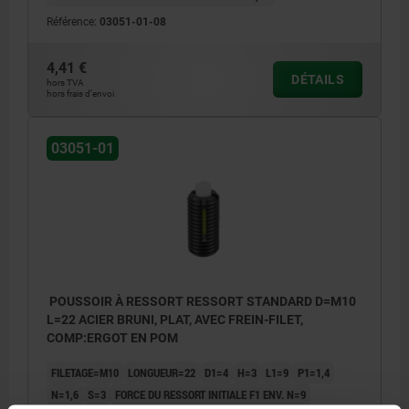
Référence:
03051-01-08
4,41 €
DÉTAILS
hors TVA
hors frais d’envoi
03051-01
POUSSOIR À RESSORT RESSORT STANDARD D=M10
L=22 ACIER BRUNI, PLAT, AVEC FREIN-FILET,
COMP:ERGOT EN POM
FILETAGE=M10
LONGUEUR=22
D1=4
H=3
L1=9
P1=1,4
N=1,6
S=3
FORCE DU RESSORT INITIALE F1 ENV. N=9