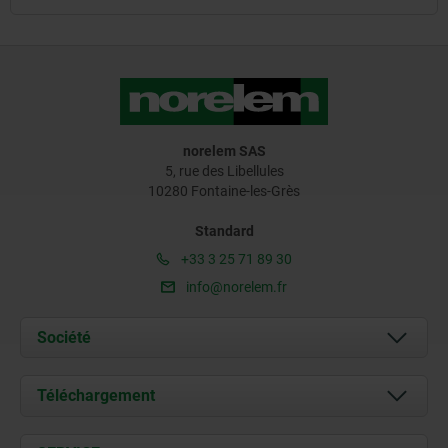
norelem SAS
5, rue des Libellules
10280 Fontaine-les-Grès
Standard
+33 3 25 71 89 30
info@norelem.fr
Société
À propos de nous
Téléchargement
Actualités
Documents