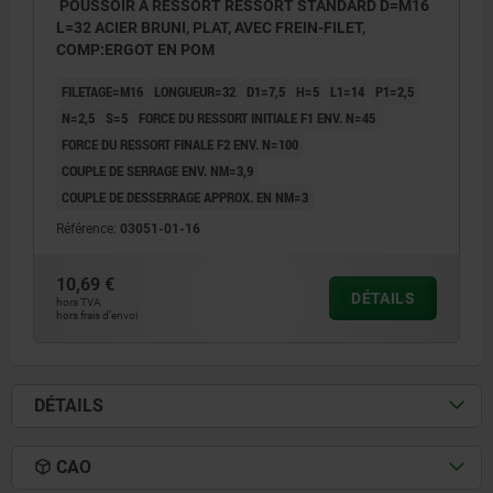
POUSSOIR À RESSORT RESSORT STANDARD D=M16
L=32 ACIER BRUNI, PLAT, AVEC FREIN-FILET,
COMP:ERGOT EN POM
FILETAGE=M16
LONGUEUR=32
D1=7,5
H=5
L1=14
P1=2,5
N=2,5
S=5
FORCE DU RESSORT INITIALE F1 ENV. N=45
FORCE DU RESSORT FINALE F2 ENV. N=100
COUPLE DE SERRAGE ENV. NM=3,9
COUPLE DE DESSERRAGE APPROX. EN NM=3
Référence:
03051-01-16
10,69 €
DÉTAILS
hors TVA
hors frais d’envoi
DÉTAILS
CAO