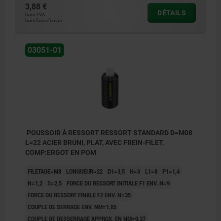
3,88 €
DÉTAILS
hors TVA
hors frais d’envoi
03051-01
POUSSOIR À RESSORT RESSORT STANDARD D=M08
L=22 ACIER BRUNI, PLAT, AVEC FREIN-FILET,
COMP:ERGOT EN POM
FILETAGE=M8
LONGUEUR=22
D1=3,5
H=3
L1=8
P1=1,4
N=1,2
S=2,5
FORCE DU RESSORT INITIALE F1 ENV. N=9
FORCE DU RESSORT FINALE F2 ENV. N=35
COUPLE DE SERRAGE ENV. NM=1,05
COUPLE DE DESSERRAGE APPROX. EN NM=0,37