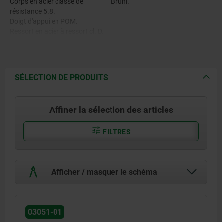
Corps en acier classe de
Bruni.
résistance 5.8.
Doigt d'appui en POM.
Ressort en acier à ressort cl. D.
Frein-filet en nylon.
SÉLECTION DE PRODUITS
Affiner la sélection des articles
FILTRES
Afficher / masquer le schéma
03051-01