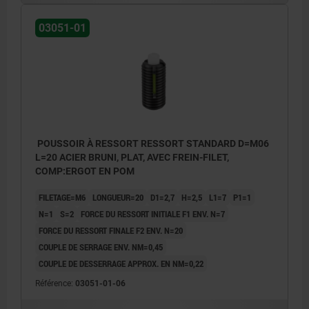
1) vis collée
1) vis co
03051-01
POUSSOIR À RESSORT RESSORT STANDARD D=M06
L=20 ACIER BRUNI, PLAT, AVEC FREIN-FILET,
COMP:ERGOT EN POM
FILETAGE=M6
LONGUEUR=20
D1=2,7
H=2,5
L1=7
P1=1
N=1
S=2
FORCE DU RESSORT INITIALE F1 ENV. N=7
FORCE DU RESSORT FINALE F2 ENV. N=20
COUPLE DE SERRAGE ENV. NM=0,45
COUPLE DE DESSERRAGE APPROX. EN NM=0,22
Référence:
03051-01-06