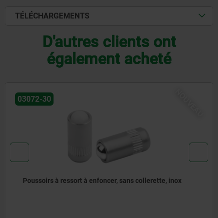
TÉLÉCHARGEMENTS
D'autres clients ont
également acheté
OUVEAU
03071-90
x
Poussoirs à ressort, modèle lisse, sans collerette