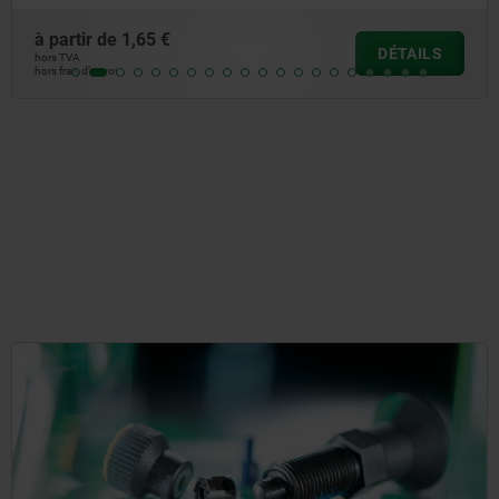
à partir de
1,25 €
AILS
DÉ
hors TVA
hors frais d’envoi