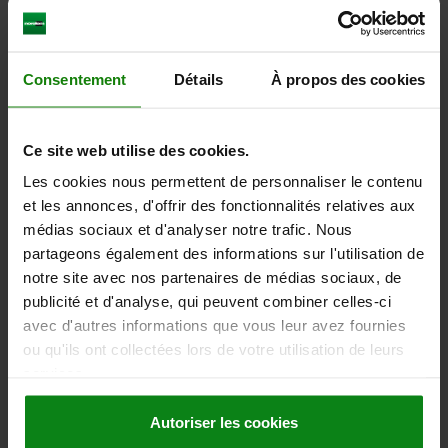
FORCE DU RESSORT FINALE F2 ENV. N=35
COUPLE DE SERRAGE ENV. NM=1,3
COUPLE DE DESSERRAGE APPROX. EN NM=0,6
Consentement
Détails
À propos des cookies
Référence:
03051-01-10
5,11 €
DÉTAILS
Ce site web utilise des cookies.
hors TVA
hors frais d’envoi
Les cookies nous permettent de personnaliser le contenu
et les annonces, d'offrir des fonctionnalités relatives aux
03051-01
médias sociaux et d'analyser notre trafic. Nous
partageons également des informations sur l'utilisation de
notre site avec nos partenaires de médias sociaux, de
publicité et d'analyse, qui peuvent combiner celles-ci
avec d'autres informations que vous leur avez fournies
ou qu'ils ont collectées lors de votre utilisation de leurs
services.
POUSSOIR À RESSORT RESSORT STANDARD D=M12
L=28 ACIER BRUNI, PLAT, AVEC FREIN-FILET,
Autoriser les cookies
COMP:ERGOT EN POM