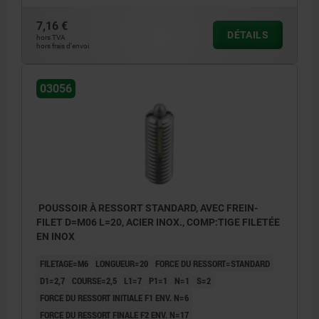
1) vis collée
1) vis co
7,16 €
DÉTAILS
hors TVA
hors frais d’envoi
03056
POUSSOIR À RESSORT STANDARD, AVEC FREIN-
FILET D=M06 L=20, ACIER INOX., COMP:TIGE FILETÉE
EN INOX
FILETAGE=M6
LONGUEUR=20
FORCE DU RESSORT=STANDARD
D1=2,7
COURSE=2,5
L1=7
P1=1
N=1
S=2
FORCE DU RESSORT INITIALE F1 ENV. N=6
FORCE DU RESSORT FINALE F2 ENV. N=17