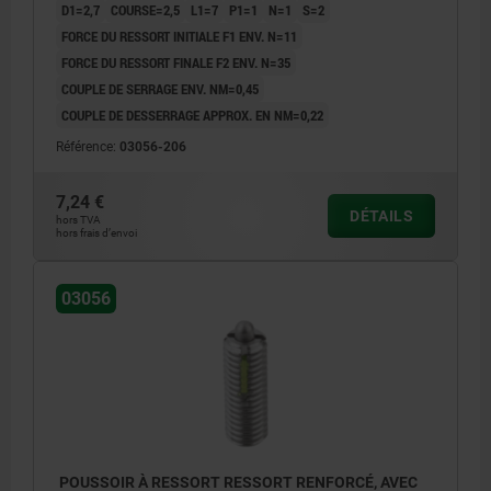
D1=2,7
COURSE=2,5
L1=7
P1=1
N=1
S=2
FORCE DU RESSORT INITIALE F1 ENV. N=11
FORCE DU RESSORT FINALE F2 ENV. N=35
COUPLE DE SERRAGE ENV. NM=0,45
COUPLE DE DESSERRAGE APPROX. EN NM=0,22
Référence:
03056-206
7,24 €
DÉTAILS
hors TVA
hors frais d’envoi
03056
POUSSOIR À RESSORT RESSORT RENFORCÉ, AVEC