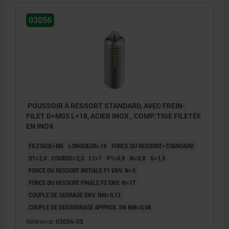
03056
POUSSOIR À RESSORT STANDARD, AVEC FREIN-
FILET D=M05 L=18, ACIER INOX., COMP:TIGE FILETÉE
EN INOX
FILETAGE=M5
LONGUEUR=18
FORCE DU RESSORT=STANDARD
D1=2,4
COURSE=2,3
L1=7
P1=0,8
N=0,8
S=1,5
FORCE DU RESSORT INITIALE F1 ENV. N=5
FORCE DU RESSORT FINALE F2 ENV. N=17
COUPLE DE SERRAGE ENV. NM=0,12
COUPLE DE DESSERRAGE APPROX. EN NM=0,08
L2 = env. deux pas
L2 = env
Référence:
03056-05