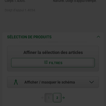
Corps 1.4305.
Naturel. Doigt d'appui trempé.
Doigt d'appui 1.4034.
Ressort 1.4310.
SÉLECTION DE PRODUITS
Frein-filet en nylon.
Affiner la sélection des articles
FILTRES
Afficher / masquer le schéma
1
2