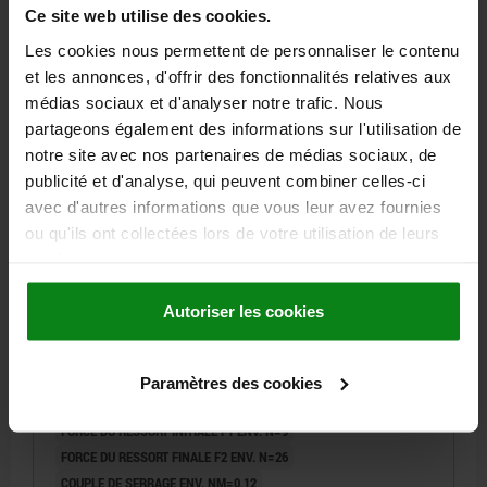
21,27 €
Ce site web utilise des cookies.
DÉTAILS
hors TVA
hors frais d’envoi
Les cookies nous permettent de personnaliser le contenu
et les annonces, d'offrir des fonctionnalités relatives aux
médias sociaux et d'analyser notre trafic. Nous
03056
partageons également des informations sur l'utilisation de
notre site avec nos partenaires de médias sociaux, de
publicité et d'analyse, qui peuvent combiner celles-ci
avec d'autres informations que vous leur avez fournies
ou qu'ils ont collectées lors de votre utilisation de leurs
services.
POUSSOIR À RESSORT RESSORT RENFORCÉ, AVEC
Autoriser les cookies
FREIN-FILET D=M05 L=18, ACIER INOX., COMP:TIGE
FILETÉE EN INOX
FILETAGE=M5
LONGUEUR=18
FORCE DU RESSORT=RENFORCÉ
Paramètres des cookies
D1=2,4
COURSE=2,3
L1=7
P1=0,8
N=0,8
S=1,5
FORCE DU RESSORT INITIALE F1 ENV. N=9
FORCE DU RESSORT FINALE F2 ENV. N=26
COUPLE DE SERRAGE ENV. NM=0,12