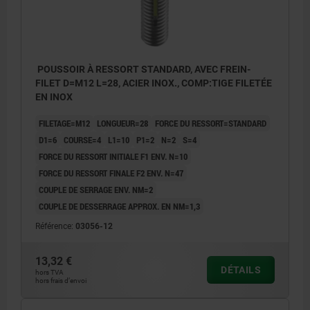
POUSSOIR À RESSORT STANDARD, AVEC FREIN-
FILET D=M12 L=28, ACIER INOX., COMP:TIGE FILETÉE
EN INOX
FILETAGE=M12
LONGUEUR=28
FORCE DU RESSORT=STANDARD
D1=6
COURSE=4
L1=10
P1=2
N=2
S=4
FORCE DU RESSORT INITIALE F1 ENV. N=10
FORCE DU RESSORT FINALE F2 ENV. N=47
COUPLE DE SERRAGE ENV. NM=2
COUPLE DE DESSERRAGE APPROX. EN NM=1,3
Référence:
03056-12
13,32 €
DÉTAILS
hors TVA
hors frais d’envoi