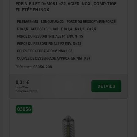
FREIN-FILET D=M08 L=22, ACIER INOX., COMP:TIGE
FILETÉE EN INOX
FILETAGE=M8
LONGUEUR=22
FORCE DU RESSORT=RENFORCÉ
D1=3,5
COURSE=3
L1=8
P1=1,4
N=1,2
S=2,5
FORCE DU RESSORT INITIALE F1 ENV. N=15
FORCE DU RESSORT FINALE F2 ENV. N=48
COUPLE DE SERRAGE ENV. NM=1,05
COUPLE DE DESSERRAGE APPROX. EN NM=0,37
Référence:
03056-208
8,31 €
DÉTAILS
hors TVA
hors frais d’envoi
03056