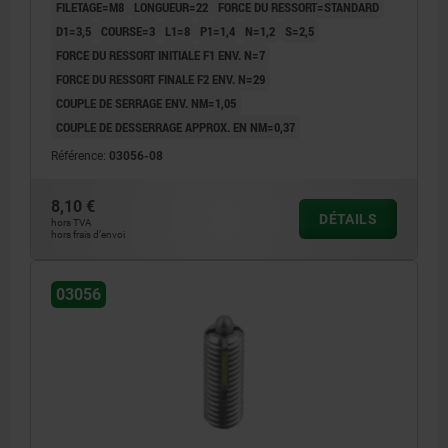
FILETAGE=M8
LONGUEUR=22
FORCE DU RESSORT=STANDARD
D1=3,5
COURSE=3
L1=8
P1=1,4
N=1,2
S=2,5
FORCE DU RESSORT INITIALE F1 ENV. N=7
FORCE DU RESSORT FINALE F2 ENV. N=29
COUPLE DE SERRAGE ENV. NM=1,05
COUPLE DE DESSERRAGE APPROX. EN NM=0,37
Référence:
03056-08
8,10 €
DÉTAILS
hors TVA
hors frais d’envoi
03056