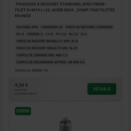
POUSSOIR À RESSORT STANDARD, AVEC FREIN-
FILET D=M10 L=22, ACIER INOX., COMP:TIGE FILETÉE
EN INOX
FILETAGE=M10
LONGUEUR=22
FORCE DU RESSORT=STANDARD
D1=4
COURSE=3
L1=9
P1=1,4
N=1,6
S=3
FORCE DU RESSORT INITIALE F1 ENV. N=8
FORCE DU RESSORT FINALE F2 ENV. N=31
COUPLE DE SERRAGE ENV. NM=1,3
COUPLE DE DESSERRAGE APPROX. EN NM=0,6
Référence:
03056-10
9,34 €
DÉTAILS
hors TVA
hors frais d’envoi
03056