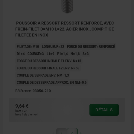
POUSSOIR À RESSORT RESSORT RENFORCÉ, AVEC
FREIN-FILET D=M10 L=22, ACIER INOX., COMP:TIGE
FILETÉE EN INOX
FILETAGE=M10
LONGUEUR=22
FORCE DU RESSORT=RENFORCÉ
D1=4
COURSE=3
L1=9
P1=1,4
N=1,6
S=3
FORCE DU RESSORT INITIALE F1 ENV. N=15
FORCE DU RESSORT FINALE F2 ENV. N=58
COUPLE DE SERRAGE ENV. NM=1,3
COUPLE DE DESSERRAGE APPROX. EN NM=0,6
Référence:
03056-210
9,64 €
DÉTAILS
hors TVA
hors frais d’envoi