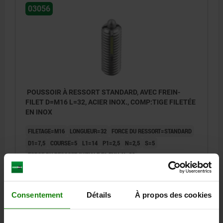
03056
POUSSOIR À RESSORT STANDARD, AVEC FREIN-
FILET D=M16 L=32, ACIER INOX., COMP:TIGE FILETÉE
EN INOX
FILETAGE=M16
LONGUEUR=32
FORCE DU RESSORT=STANDARD
D1=7,5
COURSE=5
L1=14
P1=2,5
N=2,5
S=5
FORCE DU RESSORT INITIALE F1 ENV. N=38
FORCE DU RESSORT FINALE F2 ENV. N=85
COUPLE DE SERRAGE ENV. NM=3,9
COUPLE DE DESSERRAGE APPROX. EN NM=3
Consentement
Détails
À propos des cookies
Référence:
03056-16