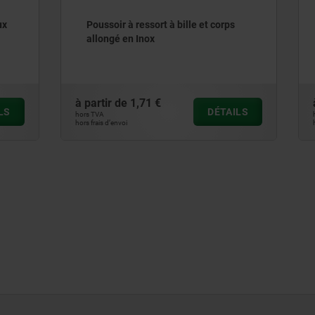
 ressort à bille et corps
Poussoirs à ressort avec fe
n Inox
bille, inox, avec frein-filet
1,71 €
à partir de
3,76 €
DÉTAILS
hors TVA
hors frais d’envoi