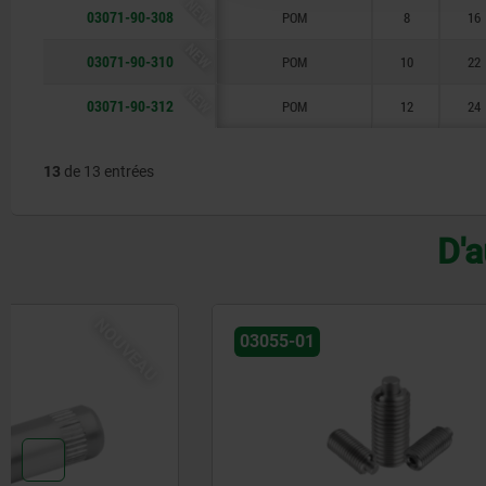
NEW
03071-90-308
POM
8
16
NEW
03071-90-310
POM
10
22
NEW
03071-90-312
POM
12
24
13
de 13 entrées
D'a
03055-01
03070