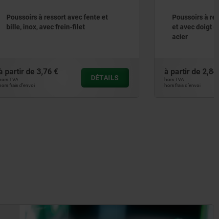
nte et
Poussoirs à ressort à six pans creux
et avec doigt d'appui plat en POM,
acier
à partir de
2,84 €
DÉTAILS
DÉTAILS
hors TVA
hors frais d’envoi