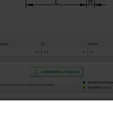
D1
H
7
2
AGRANDIR LE TABLEAU
9
3
0,6
12
4
Expédié immédiate
ieurs fois par jour à intervalles réguliers.
0,65
Expédition sous 1
14
5
0,8
16
6
0,9
D1
H
Force du ressort initiale F1 env.
Force du ressort finale F
22
8
N
N