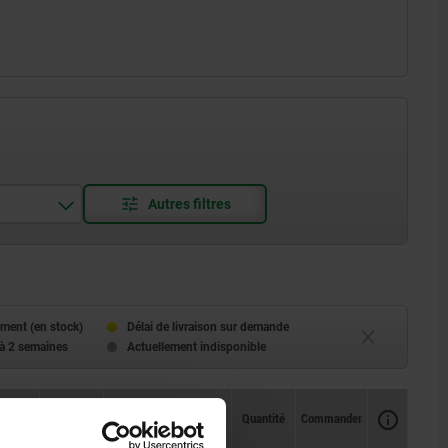
ment (en stock)
Délai de livraison sur demande
 à 2 semaines
Actuellement indisponible
Disponibilité
CAO
Quantité
Commander
2 env.
Prix