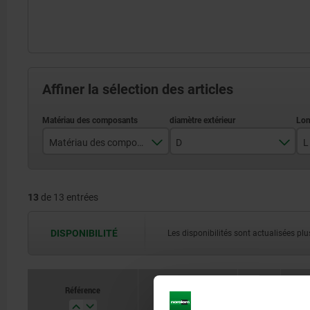
Affiner la sélection des articles
Matériau des composants
D
L
acier
3
13
de 13 entrées
POM
4
5
DISPONIBILITÉ
Les disponibilités sont actualisées plus
6
8
Référence
Matériau des
D
L
10
composants