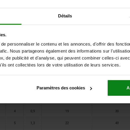
1
24
10
2
0,65
5
7
Détails
1,3
1,5
3
0,8
12
22
ies.
1,7
4
1
19
30
e personnaliser le contenu et les annonces, d'offrir des fonctio
1,8
rafic. Nous partageons également des informations sur l'utilisati
5
1,5
22
40
, de publicité et d'analyse, qui peuvent combiner celles-ci avec
2,6
6
1,8
42
73
ils ont collectées lors de votre utilisation de leurs services.
2,7
8
2,7
54
100
3,1
10
3,2
54
122
Paramètres des cookies
A
3,2
3
0,6
12
22
4
0,9
19
30
5
1,3
22
40