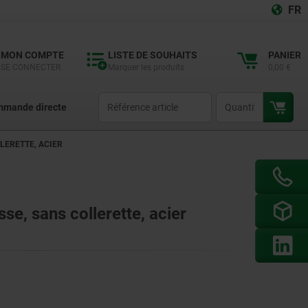
FR
MON COMPTE
LISTE DE SOUHAITS
PANIER
SE CONNECTER
Marquer les produits
0,00 €
productCode
qty
mande directe
LERETTE, ACIER
se, sans collerette, acier