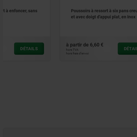
Poussoirs à ressort à six pans creux
Poussoir à
et avec doigt d'appui plat, en Inox
allongé e
à partir de
6,60 €
à partir de
DÉTAILS
hors TVA
hors TVA
hors frais d’envoi
hors frais d’envoi