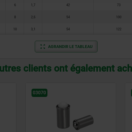
6
1,7
42
73
8
2,6
54
100
10
3,1
54
122
AGRANDIR LE TABLEAU
utres clients ont également ac
03011