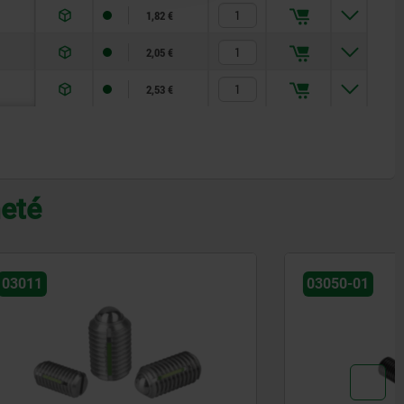
1,82 €
2,05 €
2,53 €
heté
03050-01