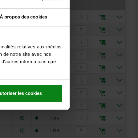
1,42 €
À propos des cookies
1,25 €
1,36 €
nnalités relatives aux médias
on de notre site avec nos
1,42 €
 d'autres informations que
1,66 €
1,89 €
2,29 €
utoriser les cookies
1,35 €
1,51 €
1,58 €