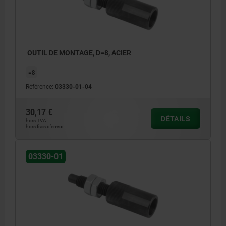
OUTIL DE MONTAGE, D=8, ACIER
=8
Référence:
03330-01-04
30,17 €
DÉTAILS
hors TVA
hors frais d’envoi
03330-01
1) Outil de montage