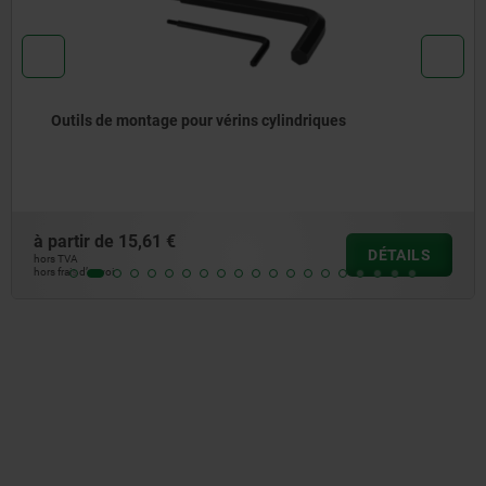
indriques
Poussoir à ressort à tige de trac
à partir de
6,21 €
DÉTAILS
hors TVA
hors frais d’envoi