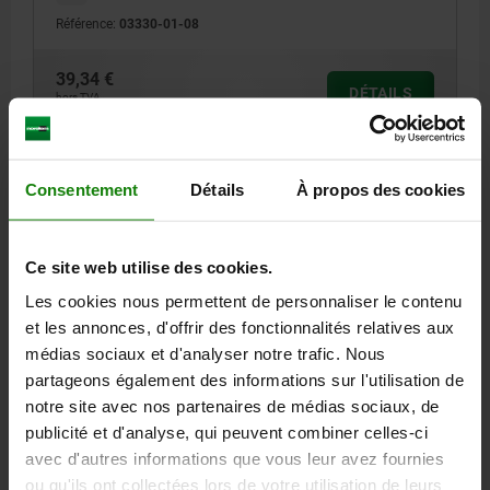
Référence:
03330-01-08
39,34 €
DÉTAILS
hors TVA
hors frais d’envoi
03330-01
Consentement
Détails
À propos des cookies
Ce site web utilise des cookies.
Les cookies nous permettent de personnaliser le contenu
et les annonces, d'offrir des fonctionnalités relatives aux
médias sociaux et d'analyser notre trafic. Nous
OUTIL DE MONTAGE, D=16, ACIER
partageons également des informations sur l'utilisation de
=16
notre site avec nos partenaires de médias sociaux, de
publicité et d'analyse, qui peuvent combiner celles-ci
Référence:
03330-01-10
avec d'autres informations que vous leur avez fournies
ou qu'ils ont collectées lors de votre utilisation de leurs
61,18 €