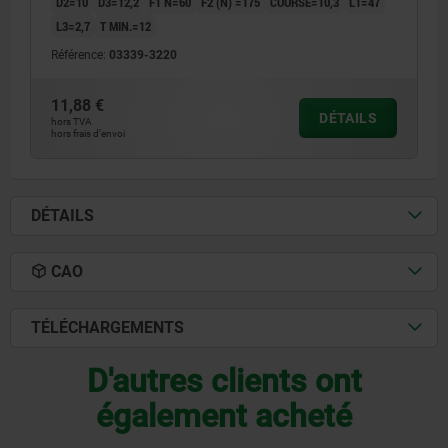
D2=10
D3=12,2
F1 N=60
F2 (N) =175
COURSE=10,3
L1=47
L3=2,7
T MIN.=12
Référence:
03339-3220
11,88 €
DÉTAILS
hors TVA
hors frais d’envoi
DÉTAILS
CAO
TÉLÉCHARGEMENTS
D'autres clients ont
également acheté