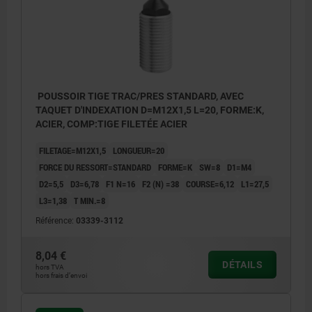
POUSSOIR TIGE TRAC/PRES STANDARD, AVEC
TAQUET D'INDEXATION D=M12X1,5 L=20, FORME:K,
ACIER, COMP:TIGE FILETÉE ACIER
FILETAGE=M12X1,5
LONGUEUR=20
FORCE DU RESSORT=STANDARD
FORME=K
SW=8
D1=M4
D2=5,5
D3=6,78
F1 N=16
F2 (N) =38
COURSE=6,12
L1=27,5
L3=1,38
T MIN.=8
Référence:
03339-3112
8,04 €
DÉTAILS
hors TVA
hors frais d’envoi