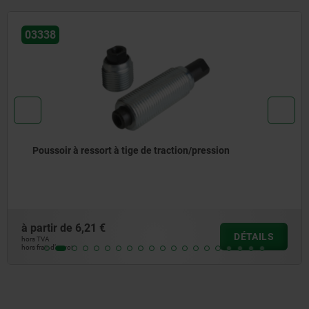
03332
Poussoir latéral sans ergot
à partir de
10,39 €
AILS
DÉ
hors TVA
hors frais d’envoi