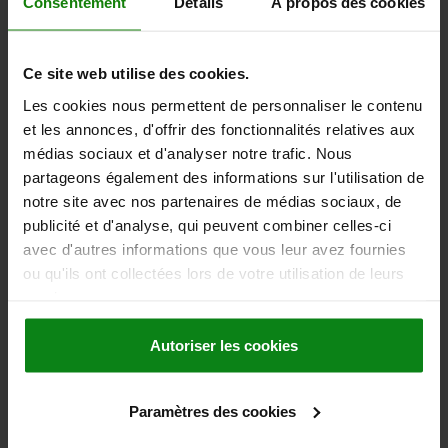
Consentement
Détails
À propos des cookies
8,04 €
DÉTAILS
hors TVA
hors frais d’envoi
Ce site web utilise des cookies.
Les cookies nous permettent de personnaliser le contenu
03339 K
et les annonces, d'offrir des fonctionnalités relatives aux
médias sociaux et d'analyser notre trafic. Nous
partageons également des informations sur l'utilisation de
notre site avec nos partenaires de médias sociaux, de
publicité et d'analyse, qui peuvent combiner celles-ci
avec d'autres informations que vous leur avez fournies
ou qu'ils ont collectées lors de votre utilisation de leurs
POUSSOIR TIGE TRAC/PRES RESSORT RENFORCÉ,
services.
AVEC TAQUET D'INDEXATION D=M16X1,5 L=28,
FORME:K, ACIER, COMP:TIGE FILETÉE ACIER
Autoriser les cookies
FILETAGE=M16X1,5
LONGUEUR=28
FORCE DU RESSORT=RENFORCÉ
FORME=K
SW=11
D1=M5
Paramètres des cookies
D2=8
D3=10
F1 N=35
F2 (N) =103
COURSE=8,7
L1=38
L3=1,3
T MIN.=10