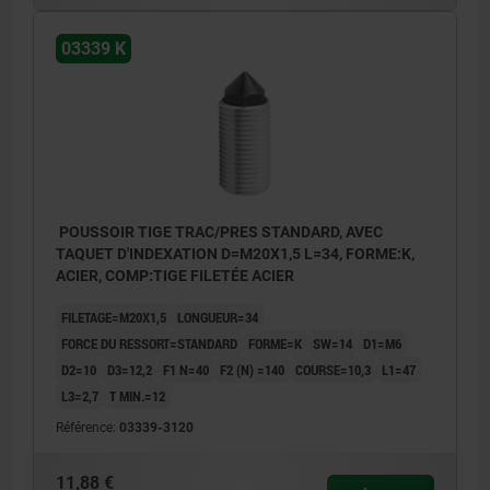
03339 K
POUSSOIR TIGE TRAC/PRES STANDARD, AVEC
TAQUET D'INDEXATION D=M20X1,5 L=34, FORME:K,
ACIER, COMP:TIGE FILETÉE ACIER
FILETAGE=M20X1,5
LONGUEUR=34
FORCE DU RESSORT=STANDARD
FORME=K
SW=14
D1=M6
D2=10
D3=12,2
F1 N=40
F2 (N) =140
COURSE=10,3
L1=47
L3=2,7
T MIN.=12
Référence:
03339-3120
11,88 €