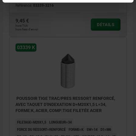
Référence:
03339-3216
9,45 €
DÉTAILS
hors TVA
hors frais d’envoi
03339 K
POUSSOIR TIGE TRAC/PRES RESSORT RENFORCÉ,
AVEC TAQUET D'INDEXATION D=M20X1,5 L=34,
FORME:K, ACIER, COMP:TIGE FILETÉE ACIER
FILETAGE=M20X1,5
LONGUEUR=34
FORCE DU RESSORT=RENFORCÉ
FORME=K
SW=14
D1=M6