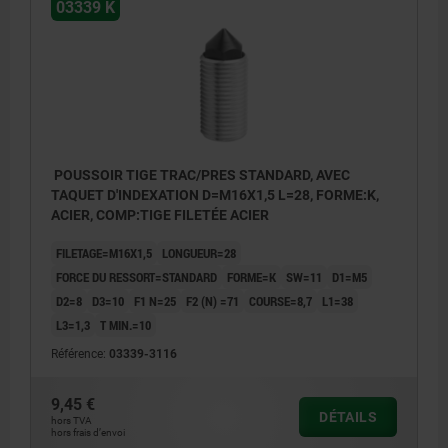
03339 K
POUSSOIR TIGE TRAC/PRES STANDARD, AVEC
TAQUET D'INDEXATION D=M16X1,5 L=28, FORME:K,
ACIER, COMP:TIGE FILETÉE ACIER
FILETAGE=M16X1,5
LONGUEUR=28
FORCE DU RESSORT=STANDARD
FORME=K
SW=11
D1=M5
D2=8
D3=10
F1 N=25
F2 (N) =71
COURSE=8,7
L1=38
L3=1,3
T MIN.=10
Référence:
03339-3116
9,45 €
DÉTAILS
hors TVA
hors frais d’envoi