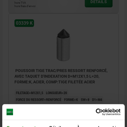
DÉTAILS
hors TVA
hors frais d’envoi
03339 K
POUSSOIR TIGE TRAC/PRES RESSORT RENFORCÉ,
AVEC TAQUET D'INDEXATION D=M12X1,5 L=20,
FORME:K, ACIER, COMP:TIGE FILETÉE ACIER
FILETAGE=M12X1,5
LONGUEUR=20
FORCE DU RESSORT=RENFORCÉ
FORME=K
SW=8
D1=M4
D2=5,5
D3=6,78
F1 N=20
F2 (N) =60
COURSE=6,12
L1=27,5
L3=1,38
T MIN.=8
Référence:
03339-3212