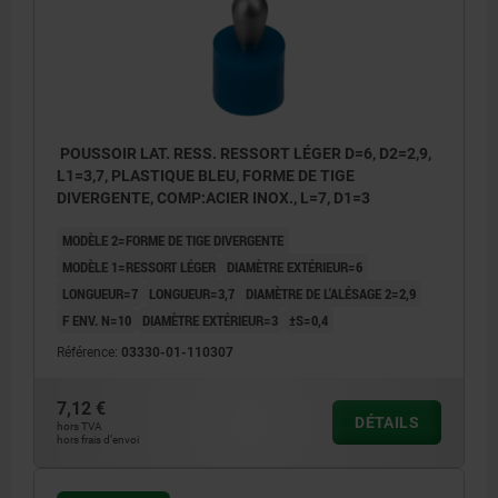
POUSSOIR LAT. RESS. RESSORT LÉGER D=6, D2=2,9,
L1=3,7, PLASTIQUE BLEU, FORME DE TIGE
DIVERGENTE, COMP:ACIER INOX., L=7, D1=3
MODÈLE 2=FORME DE TIGE DIVERGENTE
MODÈLE 1=RESSORT LÉGER
DIAMÈTRE EXTÉRIEUR=6
LONGUEUR=7
LONGUEUR=3,7
DIAMÈTRE DE L'ALÉSAGE 2=2,9
F ENV. N=10
DIAMÈTRE EXTÉRIEUR=3
±S=0,4
Référence:
03330-01-110307
7,12 €
DÉTAILS
hors TVA
hors frais d’envoi
1) Outil de montage