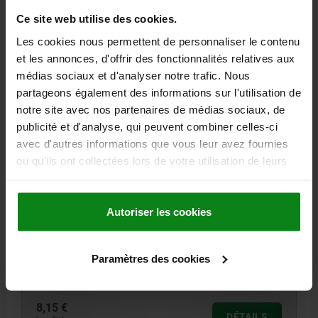
hors frais d’envoi
Ce site web utilise des cookies.
Les cookies nous permettent de personnaliser le contenu
03330-01 ES
et les annonces, d'offrir des fonctionnalités relatives aux
médias sociaux et d'analyser notre trafic. Nous
partageons également des informations sur l'utilisation de
notre site avec nos partenaires de médias sociaux, de
publicité et d'analyse, qui peuvent combiner celles-ci
avec d'autres informations que vous leur avez fournies
ou qu'ils ont collectées lors de votre utilisation de leurs
POUSSOIR LAT. RESS. RESSORT RENFORCÉ D=10,
D2=9,9, L1=7,3, PLASTIQUE VERT, COMP:ACIER INOX.,
services.
L=9, D1=5
Autoriser les cookies
MODÈLE 1=RESSORT RENFORCÉ
DIAMÈTRE EXTÉRIEUR=10
LONGUEUR=9
LONGUEUR=7,3
DIAMÈTRE DE L'ALÉSAGE 2=9,9
F ENV. N=90
DIAMÈTRE EXTÉRIEUR=5
±S=0,8
Paramètres des cookies
Référence:
03330-01-310509
8,15 €
DÉTAILS