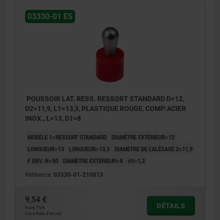
03330-01 ES
POUSSOIR LAT. RESS. RESSORT STANDARD D=12,
D2=11,9, L1=13,3, PLASTIQUE ROUGE, COMP:ACIER
INOX., L=13, D1=8
MODÈLE 1=RESSORT STANDARD
DIAMÈTRE EXTÉRIEUR=12
LONGUEUR=13
LONGUEUR=13,3
DIAMÈTRE DE L'ALÉSAGE 2=11,9
F ENV. N=50
DIAMÈTRE EXTÉRIEUR=8
±S=1,2
Référence:
03330-01-210813
9,54 €
DÉTAILS
hors TVA
hors frais d’envoi