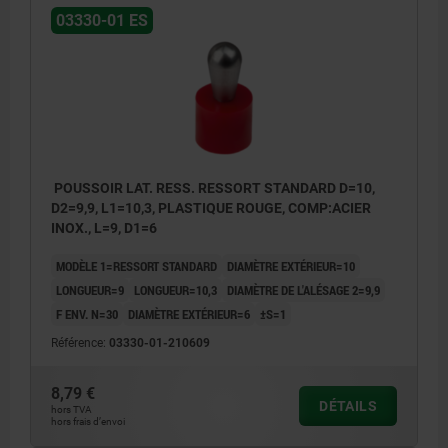
03330-01 ES
POUSSOIR LAT. RESS. RESSORT STANDARD D=10,
D2=9,9, L1=10,3, PLASTIQUE ROUGE, COMP:ACIER
INOX., L=9, D1=6
MODÈLE 1=RESSORT STANDARD
DIAMÈTRE EXTÉRIEUR=10
LONGUEUR=9
LONGUEUR=10,3
DIAMÈTRE DE L'ALÉSAGE 2=9,9
F ENV. N=30
DIAMÈTRE EXTÉRIEUR=6
±S=1
Référence:
03330-01-210609
8,79 €
DÉTAILS
hors TVA
hors frais d’envoi