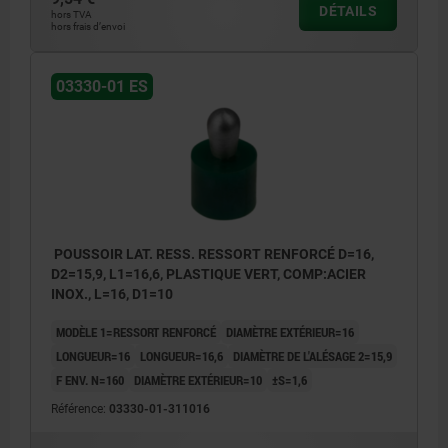
DÉTAILS
hors TVA
hors frais d’envoi
03330-01 ES
POUSSOIR LAT. RESS. RESSORT RENFORCÉ D=16,
D2=15,9, L1=16,6, PLASTIQUE VERT, COMP:ACIER
INOX., L=16, D1=10
MODÈLE 1=RESSORT RENFORCÉ
DIAMÈTRE EXTÉRIEUR=16
LONGUEUR=16
LONGUEUR=16,6
DIAMÈTRE DE L'ALÉSAGE 2=15,9
F ENV. N=160
DIAMÈTRE EXTÉRIEUR=10
±S=1,6
Référence:
03330-01-311016