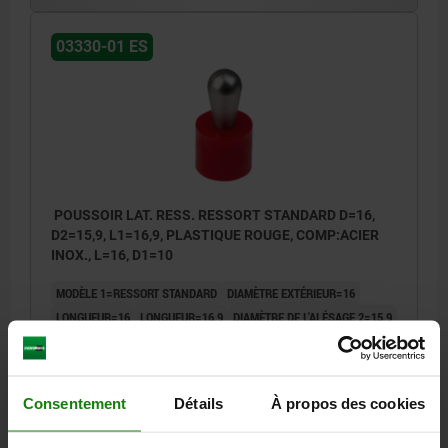
03330-01 ES
POUSSOIR LAT. RESS. RESSORT STANDARD D=16,
D2=15,9, L1=16,9, PLASTIQUE ROUGE, COMP:ACIER
INOX., L=16, D1=10
MODÈLE 1=RESSORT STANDARD
DIAMÈTRE EXTÉRIEUR=16
LONGUEUR=16
LONGUEUR=16,9
DIAMÈTRE DE L'ALÉSAGE 2=15,9
F ENV. N=80
DIAMÈTRE EXTÉRIEUR=10
±S=1,6
Référence:
03330-01-211016
Consentement
Détails
À propos des cookies
10,05 €
DÉTAILS
hors TVA