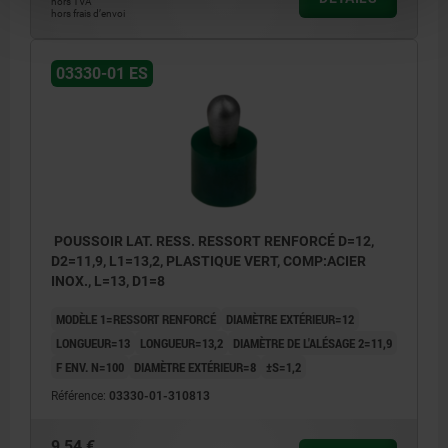
hors TVA
hors frais d’envoi
03330-01 ES
POUSSOIR LAT. RESS. RESSORT RENFORCÉ D=12,
D2=11,9, L1=13,2, PLASTIQUE VERT, COMP:ACIER
INOX., L=13, D1=8
MODÈLE 1=RESSORT RENFORCÉ
DIAMÈTRE EXTÉRIEUR=12
LONGUEUR=13
LONGUEUR=13,2
DIAMÈTRE DE L'ALÉSAGE 2=11,9
F ENV. N=100
DIAMÈTRE EXTÉRIEUR=8
±S=1,2
Référence:
03330-01-310813
9,54 €