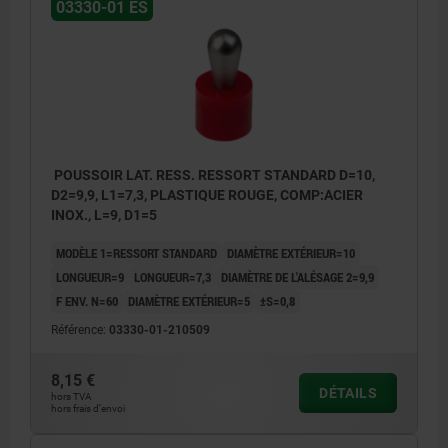
03330-01 ES
2) Certaines tailles ont une forme de tige
divergente
Y = hauteur de la pièce
W = longueur de la pièce
X = cote de coordonnées
POUSSOIR LAT. RESS. RESSORT STANDARD D=10,
D2=9,9, L1=7,3, PLASTIQUE ROUGE, COMP:ACIER
Z = diamètre de la butée
INOX., L=9, D1=5
MODÈLE 1=RESSORT STANDARD
DIAMÈTRE EXTÉRIEUR=10
LONGUEUR=9
LONGUEUR=7,3
DIAMÈTRE DE L'ALÉSAGE 2=9,9
F ENV. N=60
DIAMÈTRE EXTÉRIEUR=5
±S=0,8
Référence:
03330-01-210509
8,15 €
DÉTAILS
hors TVA
hors frais d’envoi