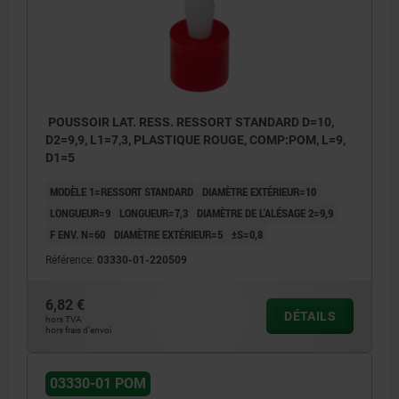
POUSSOIR LAT. RESS. RESSORT STANDARD D=10,
D2=9,9, L1=7,3, PLASTIQUE ROUGE, COMP:POM, L=9,
D1=5
MODÈLE 1=RESSORT STANDARD
DIAMÈTRE EXTÉRIEUR=10
LONGUEUR=9
LONGUEUR=7,3
DIAMÈTRE DE L'ALÉSAGE 2=9,9
F ENV. N=60
DIAMÈTRE EXTÉRIEUR=5
±S=0,8
Référence:
03330-01-220509
6,82 €
DÉTAILS
hors TVA
hors frais d’envoi
03330-01 POM