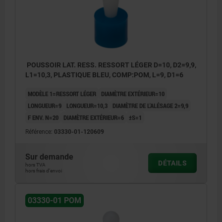
2) Certaines tailles ont une forme de tige
divergente
Y = hauteur de la pièce
POUSSOIR LAT. RESS. RESSORT LÉGER D=10, D2=9,9,
W = longueur de la pièce
L1=10,3, PLASTIQUE BLEU, COMP:POM, L=9, D1=6
X = cote de coordonnées
MODÈLE 1=RESSORT LÉGER
DIAMÈTRE EXTÉRIEUR=10
Z = diamètre de la butée
LONGUEUR=9
LONGUEUR=10,3
DIAMÈTRE DE L'ALÉSAGE 2=9,9
F ENV. N=20
DIAMÈTRE EXTÉRIEUR=6
±S=1
Référence:
03330-01-120609
Sur demande
DÉTAILS
hors TVA
hors frais d’envoi
03330-01 POM