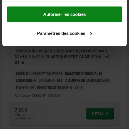
services.
03330-01 POM
Autoriser les cookies
Paramètres des cookies
POUSSOIR LAT. RESS. RESSORT RENFORCÉ D=10,
D2=9,9, L1=10,3, PLASTIQUE VERT, COMP:POM, L=9,
D1=6
MODÈLE 1=RESSORT RENFORCÉ
DIAMÈTRE EXTÉRIEUR=10
LONGUEUR=9
LONGUEUR=10,3
DIAMÈTRE DE L'ALÉSAGE 2=9,9
F ENV. N=60
DIAMÈTRE EXTÉRIEUR=6
±S=1
Référence:
03330-01-320609
7,33 €
DÉTAILS
hors TVA
hors frais d’envoi