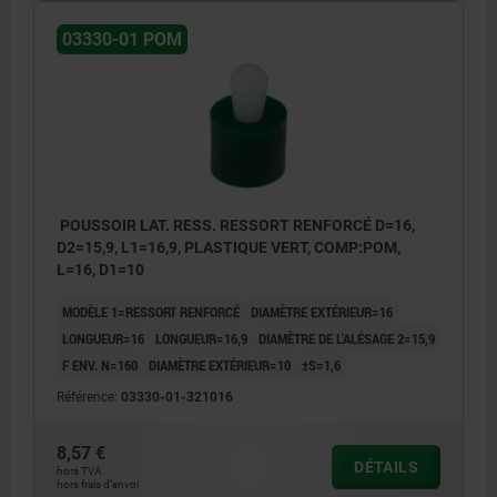
03330-01 POM
POUSSOIR LAT. RESS. RESSORT RENFORCÉ D=16,
D2=15,9, L1=16,9, PLASTIQUE VERT, COMP:POM,
L=16, D1=10
MODÈLE 1=RESSORT RENFORCÉ
DIAMÈTRE EXTÉRIEUR=16
LONGUEUR=16
LONGUEUR=16,9
DIAMÈTRE DE L'ALÉSAGE 2=15,9
F ENV. N=160
DIAMÈTRE EXTÉRIEUR=10
±S=1,6
Référence:
03330-01-321016
8,57 €
DÉTAILS
hors TVA
hors frais d’envoi