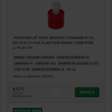
POUSSOIR LAT. RESS. RESSORT STANDARD D=16,
D2=15,9, L1=16,9, PLASTIQUE ROUGE, COMP:POM,
L=16, D1=10
MODÈLE 1=RESSORT STANDARD
DIAMÈTRE EXTÉRIEUR=16
LONGUEUR=16
LONGUEUR=16,9
DIAMÈTRE DE L'ALÉSAGE 2=15,9
F ENV. N=80
DIAMÈTRE EXTÉRIEUR=10
±S=1,6
Référence:
03330-01-221016
8,57 €
DÉTAILS
hors TVA
hors frais d’envoi
03330-01 POM