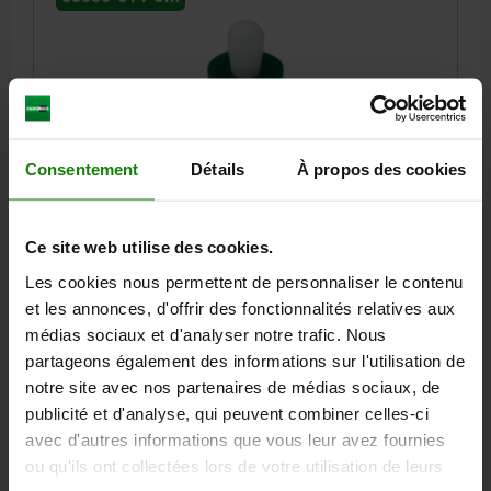
Consentement
Détails
À propos des cookies
POUSSOIR LAT. RESS. RESSORT RENFORCÉ D=10,
D2=9,9, L1=7,3, PLASTIQUE VERT, COMP:POM, L=9,
D1=5
Ce site web utilise des cookies.
MODÈLE 1=RESSORT RENFORCÉ
DIAMÈTRE EXTÉRIEUR=10
Les cookies nous permettent de personnaliser le contenu
LONGUEUR=9
LONGUEUR=7,3
DIAMÈTRE DE L'ALÉSAGE 2=9,9
et les annonces, d'offrir des fonctionnalités relatives aux
F ENV. N=90
DIAMÈTRE EXTÉRIEUR=5
±S=0,8
médias sociaux et d'analyser notre trafic. Nous
Référence:
03330-01-320509
partageons également des informations sur l'utilisation de
notre site avec nos partenaires de médias sociaux, de
6,82 €
publicité et d'analyse, qui peuvent combiner celles-ci
DÉTAILS
hors TVA
hors frais d’envoi
avec d'autres informations que vous leur avez fournies
ou qu'ils ont collectées lors de votre utilisation de leurs