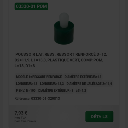
03330-01 POM
POUSSOIR LAT. RESS. RESSORT RENFORCÉ D=12,
D2=11,9, L1=13,3, PLASTIQUE VERT, COMP:POM,
L=13, D1=8
MODÈLE 1=RESSORT RENFORCÉ
DIAMÈTRE EXTÉRIEUR=12
LONGUEUR=13
LONGUEUR=13,3
DIAMÈTRE DE L'ALÉSAGE 2=11,9
F ENV. N=100
DIAMÈTRE EXTÉRIEUR=8
±S=1,2
Référence:
03330-01-320813
7,93 €
DÉTAILS
hors TVA
hors frais d’envoi