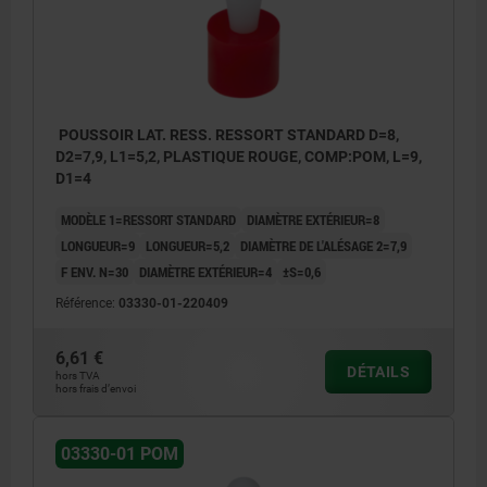
POUSSOIR LAT. RESS. RESSORT STANDARD D=8,
D2=7,9, L1=5,2, PLASTIQUE ROUGE, COMP:POM, L=9,
D1=4
MODÈLE 1=RESSORT STANDARD
DIAMÈTRE EXTÉRIEUR=8
LONGUEUR=9
LONGUEUR=5,2
DIAMÈTRE DE L'ALÉSAGE 2=7,9
F ENV. N=30
DIAMÈTRE EXTÉRIEUR=4
±S=0,6
Référence:
03330-01-220409
6,61 €
DÉTAILS
hors TVA
hors frais d’envoi
03330-01 POM