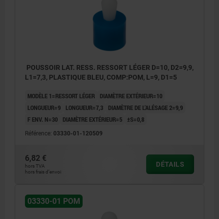
POUSSOIR LAT. RESS. RESSORT LÉGER D=10, D2=9,9,
L1=7,3, PLASTIQUE BLEU, COMP:POM, L=9, D1=5
MODÈLE 1=RESSORT LÉGER
DIAMÈTRE EXTÉRIEUR=10
LONGUEUR=9
LONGUEUR=7,3
DIAMÈTRE DE L'ALÉSAGE 2=9,9
F ENV. N=30
DIAMÈTRE EXTÉRIEUR=5
±S=0,8
Référence:
03330-01-120509
6,82 €
DÉTAILS
hors TVA
hors frais d’envoi
03330-01 POM
1) Outil de montage