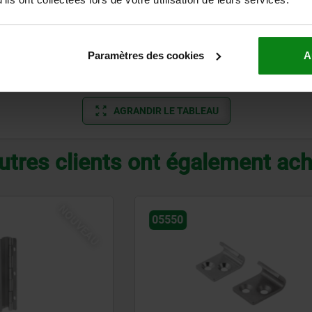
acier
Paramètres des cookies
A
acier inoxydable
AGRANDIR LE TABLEAU
utres clients ont également ac
05528