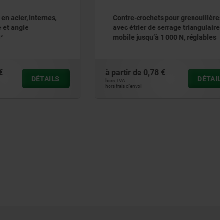
ochets pour grenouillères
Contre-crochets pour greno
r de serrage triangulaire
avec étrier de serrage
squ’à 1 000 N, réglables
0,78 €
à partir de
0,30 €
DÉTAILS
hors TVA
hors frais d’envoi