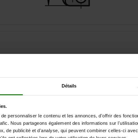
Détails
AGRANDIR LE TABLEAU
Expédié immédiate
ieurs fois par jour à intervalles réguliers.
ies.
Expédition sous 1
e personnaliser le contenu et les annonces, d'offrir des fonctio
rafic. Nous partageons également des informations sur l'utilisati
, de publicité et d'analyse, qui peuvent combiner celles-ci avec
Matériau du corps de base
ils ont collectées lors de votre utilisation de leurs services.