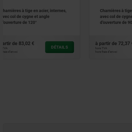
Charnières à tige en acier, internes,
Contre-cr
avec col de cygne et angle
avec étrie
d’ouverture de 90°
mobile ju
à partir de
72,37 €
à partir de
DÉTAILS
hors TVA
hors TVA
hors frais d’envoi
hors frais d’envoi