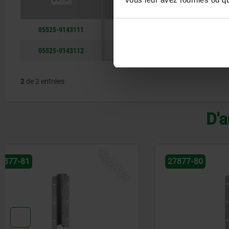
05525-9143111
05525-9143112
2
de 2 entrées
D'a
NOUVEAU
27877-80
05550