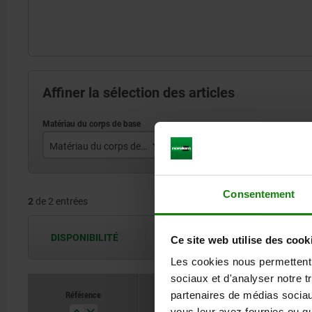
Affiner la sélection des articles
Matériau du corps de base
acier
Consentement
2
de 2 entrées
acier inoxydable
DISPONIBILITÉ
Les disponibilités sont actualisées plus
Ce site web utilise des cook
Les cookies nous permettent d
sociaux et d'analyser notre t
Référence
partenaires de médias sociaux
vous leur avez fournies ou qu'