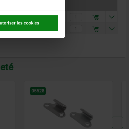
0,34 €
utoriser les cookies
0,55 €
heté
05537