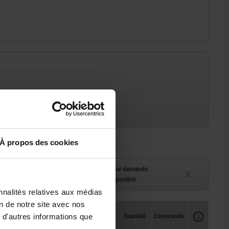
À propos des cookies
ment (en stock)
Délai de livraison sur demande
 à 2 semaines
Actuellement indisponible
nnalités relatives aux médias
on de notre site avec nos
Disponibilité
CAO
Quantité
Commander
 d'autres informations que
Prix