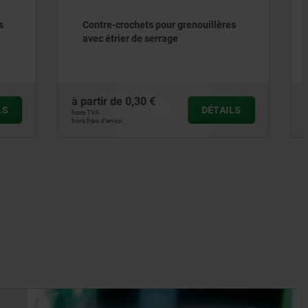
uillères
Contre-crochets pour grenouillères
avec étrier de serrage à ressort
jusqu’à 500 N
à partir de
1,46 €
DÉTAILS
DÉTAILS
hors TVA
hors frais d’envoi