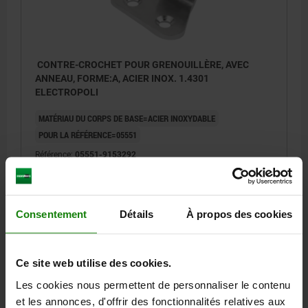
CONTRE-CROCHET POUR GRENOUILLÈRE, AVEC
ANNEAU, FORME:A, ACIER INOX. 1.4301
ELECTROPOLI
MATÉRIAU DU CORPS DE BASE=ACIER INOXYDABLE
POUR LA RÉFÉRENCE=05551
Référence:
05551-9153292
3,19 €
DÉTAILS
hors TVA
hors frais d’envoi
Consentement
Détails
À propos des cookies
Ce site web utilise des cookies.
DÉTAILS
Les cookies nous permettent de personnaliser le contenu
et les annonces, d'offrir des fonctionnalités relatives aux
CAO