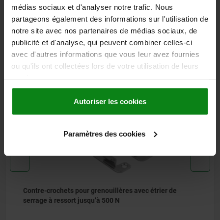
médias sociaux et d'analyser notre trafic. Nous
partageons également des informations sur l'utilisation de
TÉLÉCHARGEMENTS
notre site avec nos partenaires de médias sociaux, de
publicité et d'analyse, qui peuvent combiner celles-ci
D'autres clients ont
avec d'autres informations que vous leur avez fournies
également acheté
ou qu'ils ont collectées lors de votre utilisation de leurs
services.
Autoriser les cookies
05550
Paramètres des cookies
 pour grenouillères avec étrier de
Contre-croche
rt jusqu’à 500 N
serrage trian