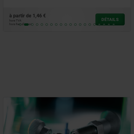
 €
à partir de
0,7
DÉTAILS
hors TVA
hors frais d’envoi