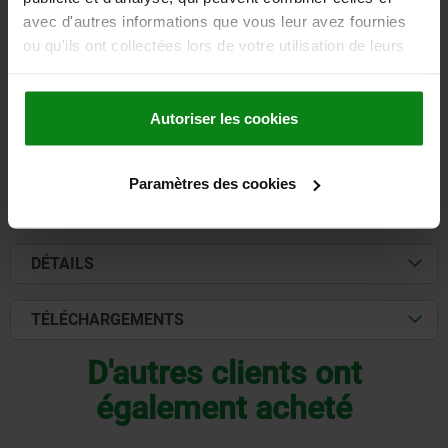
MATÉRIAU DU CORPS DE BASE=ACIER INOXYDABLE
FORME=B
avec d'autres informations que vous leur avez fournies
ou qu'ils ont collectées lors de votre utilisation de leurs
Référence:
05552-9254782
services.
2,72 €
DÉTAILS
hors TVA
Autoriser les cookies
hors frais d’envoi
Paramètres des cookies
FORMES
DÉTAILS
TÉLÉCHARGEMENTS
D'autres clients ont
également acheté