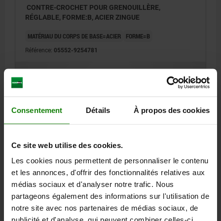
CONTRE-CROCHET POUR GRENOUILLÈRE,
RÉGLABLE, FORME:B, ACIER ZINGUE
MATÉRIAU DU CORPS DE BASE=ACIER
FORME=B
Référence:
05552-9254781
1,11 €
DÉTAILS
hors TVA
hors frais d’envoi
Consentement
Détails
À propos des cookies
05552
Ce site web utilise des cookies.
Les cookies nous permettent de personnaliser le contenu
et les annonces, d'offrir des fonctionnalités relatives aux
médias sociaux et d'analyser notre trafic. Nous
partageons également des informations sur l'utilisation de
CONTRE-CROCHET POUR GRENOUILLÈRE,
notre site avec nos partenaires de médias sociaux, de
RÉGLABLE, FORME:B, ACIER INOX. 1.4301 NATUREL
publicité et d'analyse, qui peuvent combiner celles-ci