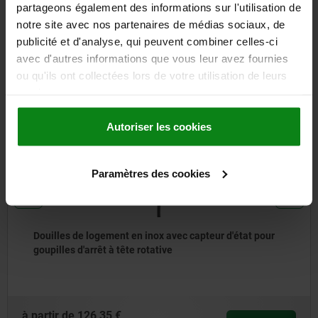
partageons également des informations sur l'utilisation de
notre site avec nos partenaires de médias sociaux, de
D'autres clients ont
publicité et d'analyse, qui peuvent combiner celles-ci
également acheté
avec d'autres informations que vous leur avez fournies
ou qu'ils ont collectées lors de votre utilisation de leurs
services.
NOUVEAU
05560
Autoriser les cookies
Paramètres des cookies
 capteur d'état pour
Contre-crochets pour grenouillèr
serrage jusqu’à 30 500 N, réglab
à partir de
8,64 €