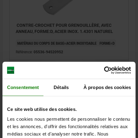
CONTRE-CROCHET POUR GRENOUILLÈRE, AVEC
ANNEAU, FORME:D, ACIER INOX. 1.4301 NATUREL
MATÉRIAU DU CORPS DE BASE=ACIER INOXYDABLE
FORME=D
Référence:
05536-94520952
4,30 €
DÉTAILS
hors TVA
hors frais d’envoi
Consentement
Détails
À propos des cookies
DÉTAILS
Ce site web utilise des cookies.
CAO
Les cookies nous permettent de personnaliser le contenu
et les annonces, d'offrir des fonctionnalités relatives aux
médias sociaux et d'analyser notre trafic. Nous
TÉLÉCHARGEMENTS