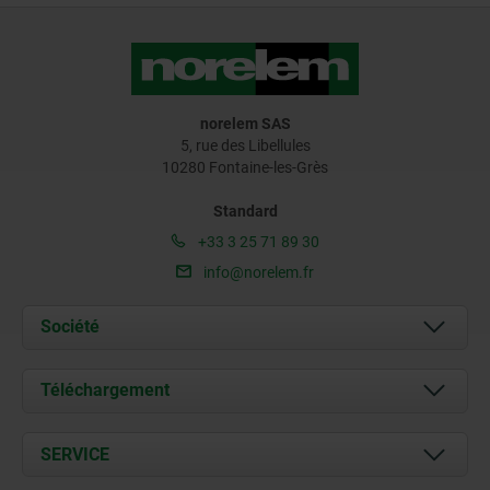
norelem SAS
5, rue des Libellules
10280 Fontaine-les-Grès
Standard
+33 3 25 71 89 30
info@norelem.fr
Société
À propos de nous
Téléchargement
Actualités
Documents
SERVICE
Contact