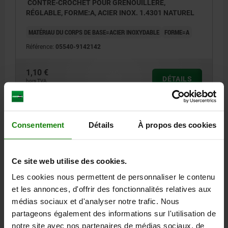
CONTRE-CROCHET POUR GRENOUILLÈRE,
RÉGLABLE, FORME:A, ACIER INOX. 1.4301 NATUREL
MATÉRIAU DU CORPS DE BASE=ACIER INOXYDABLE
FORME=A
Référence:
05540-9142142
1,10 €
DÉTAILS
hors TVA
hors frais d’envoi
Consentement
Détails
À propos des cookies
DÉTAILS
CAO
Ce site web utilise des cookies.
Les cookies nous permettent de personnaliser le contenu
TÉLÉCHARGEMENTS
et les annonces, d'offrir des fonctionnalités relatives aux
médias sociaux et d'analyser notre trafic. Nous
D'autres clients ont
partageons également des informations sur l'utilisation de
notre site avec nos partenaires de médias sociaux, de