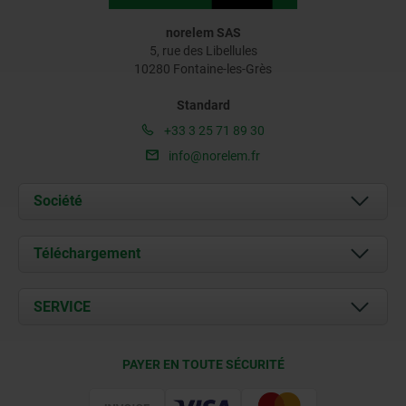
norelem SAS
5, rue des Libellules
10280 Fontaine-les-Grès
Standard
+33 3 25 71 89 30
info@norelem.fr
Société
À propos de nous
Téléchargement
Actualités
Documents
SERVICE
Contact
Conditions de livraison
PAYER EN TOUTE SÉCURITÉ
Certification