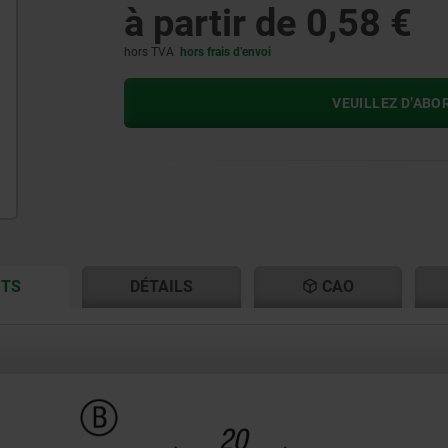
à partir de
0,58 €
hors TVA
hors frais d’envoi
VEUILLEZ D’ABO
CURRENT
CURRENT
ITS
DÉTAILS
CAO
TAB:
TAB: