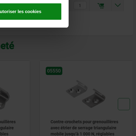
1,10 €
utoriser les cookies
heté
05530
enouillères
Contre-crochets pour grenouillères
iangulaire
avec étrier de serrage jusqu’à
réglables
2000 N