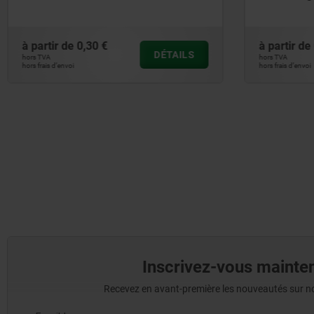
à partir de
0,57 €
à partir
DÉTAILS
hors TVA
hors TVA
hors frais d’envoi
hors frais d’en
Inscrivez-vous mainten
Recevez en avant-première les nouveautés sur nos 