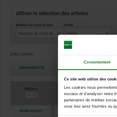
Affiner la sélection des articles
Matériau du corps de base
Forme
acier
B
2
de 2 entrées
acier inoxydable
Consentement
DISPONIBILITÉ
Les disponibilités sont actualisées plus
Ce site web utilise des cook
Les cookies nous permettent d
Référence
Matériau d
sociaux et d'analyser notre t
partenaires de médias sociaux
vous leur avez fournies ou qu'
05540-9242271