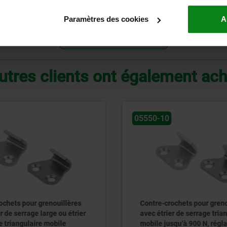
 inoxydable
B
Paramètres des cookies
A
AGRANDIR LE TABLEAU
utres clients ont également ac
10
05550
crochets pour grenouillères
Contre-crochets pour gr
rier de serrage triangulaire
avec étrier de serrage tr
jusqu’à 900 N, réglables
mobile jusqu’à 1 000 N, 