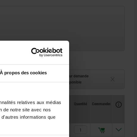
À propos des cookies
ment (en stock)
Délai de livraison sur demande
 à 2 semaines
Actuellement indisponible
nnalités relatives aux médias
Disponibilité
CAO
Quantité
Commander
Prix
on de notre site avec nos
 d'autres informations que
0,58 €