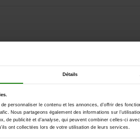
AGRANDIR LE TABLEAU
Détails
Expédié immédiate
ieurs fois par jour à intervalles réguliers.
Expédition sous 1
ies.
e personnaliser le contenu et les annonces, d'offrir des fonctio
u corps de base
Forme
rafic. Nous partageons également des informations sur l'utilisati
, de publicité et d'analyse, qui peuvent combiner celles-ci avec
ils ont collectées lors de votre utilisation de leurs services.
acier
B