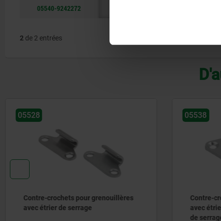
05540-9242272
acier
2
de 2 entrées
D'a
05538
05550-
Contre-crochets pour grenouillères
Contre-
avec étrier de serrage large ou étrier
avec ét
de serrage triangulaire mobile
mobile 