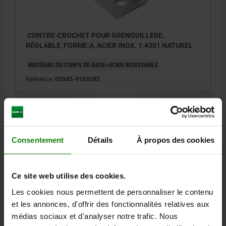
CONTRE-CROCHET POUR GRENOUILLÈRE,
RÉGLABLE, FORME:A, ACIER INOX. 1.4301 NATUREL
MATÉRIAU DU CORPS DE BASE=ACIER INOXYDABLE
Référence:
05545-9163282
5,21 €
DÉTAILS
hors TVA
hors frais d’envoi
Consentement
Détails
À propos des cookies
DÉTAILS
Ce site web utilise des cookies.
CAO
Les cookies nous permettent de personnaliser le contenu
et les annonces, d'offrir des fonctionnalités relatives aux
médias sociaux et d'analyser notre trafic. Nous
TÉLÉCHARGEMENTS