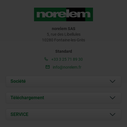
norelem SAS
5, rue des Libellules
10280 Fontaine-les-Grès
Standard
+33 3 25 71 89 30
info@norelem.fr
Société
À propos de nous
Téléchargement
Actualités
Documents
SERVICE
Contact