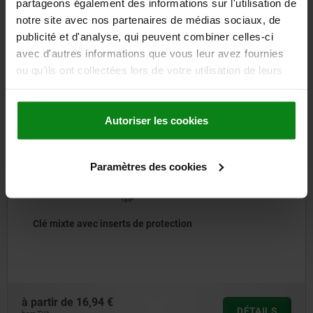
partageons également des informations sur l'utilisation de
D'autres clients ont
notre site avec nos partenaires de médias sociaux, de
publicité et d'analyse, qui peuvent combiner celles-ci
également acheté
avec d'autres informations que vous leur avez fournies
ou qu'ils ont collectées lors de votre utilisation de leurs
services.
NOUVEAU
6661-03
Autoriser les cookies
Paramètres des cookies
Clé mixte avec inserts de protection
partir de
16,94 €
DÉTAILS