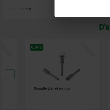
1
de 1 entrées
D'a
NOUVEAU
03415
03418
Goupille d’arrêt en Inox
Goupille 
manœuvre