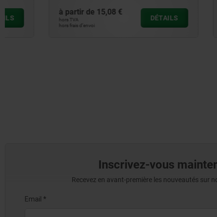
à partir de
15,08 €
à partir de
DÉTAILS
hors TVA
hors TVA
hors frais d’envoi
hors frais d’envoi
Inscrivez-vous mainten
Recevez en avant-première les nouveautés sur nos 