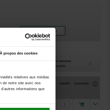
À propos des cookies
ment (en stock)
Délai de livraison sur demande
 à 2 semaines
Actuellement indisponible
nnalités relatives aux médias
Disponibilité
on de notre site avec nos
CAO
Quantité
Commander
Prix
 d'autres informations que
L2
8,2
2,17 €