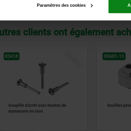
Paramètres des cookies
A
AGRANDIR LE TABLEAU
utres clients ont également ac
NOUVEAU
05601-11
d'arrêt avec bouton de
Douilles pour cames en zin
 en inox