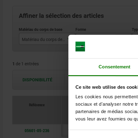
Affiner la sélection des articles
Matériau du corps de base
Forme
T
zinc
B
1
de 1 entrées
Consentement
DISPONIBILITÉ
Les disponibilités sont actualisées plus
Ce site web utilise des cook
Les cookies nous permettent d
sociaux et d'analyser notre t
Référence
partenaires de médias sociaux
Matériau du corps de base
Forme
vous leur avez fournies ou qu'
05601-05-236
zinc
B