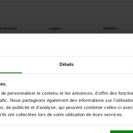
ype de forme
B
D
pour système à 3 points
20
5,8
AGRANDIR LE TABLEAU
Détails
Expédié immédiate
ieurs fois par jour à intervalles réguliers.
Expédition sous 1
ies.
e personnaliser le contenu et les annonces, d'offrir des fonctio
rafic. Nous partageons également des informations sur l'utilisati
, de publicité et d'analyse, qui peuvent combiner celles-ci avec
Type de forme
B
D
H1
H2
H3
L
L1
ils ont collectées lors de votre utilisation de leurs services.
pour système à 3 points
20
5,8
10
2,6
13
48
36