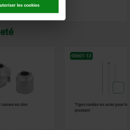
utoriser les cookies
heté
05601-12
c
Tiges rondes en acier pour levier
pivotant