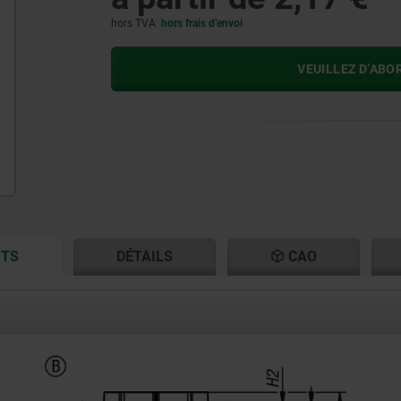
hors TVA
hors frais d’envoi
VEUILLEZ D’ABO
CURRENT
CURRENT
ITS
DÉTAILS
CAO
TAB:
TAB: