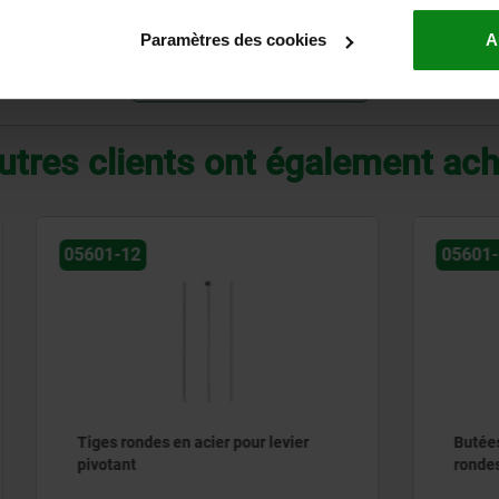
40
34
30
24
22
2
Paramètres des cookies
A
AGRANDIR LE TABLEAU
utres clients ont également ac
05601-14
des en acier pour levier
Butées en plastique pour t
rondes