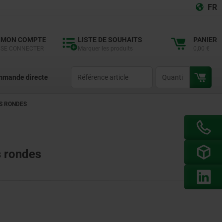
FR
MON COMPTE
LISTE DE SOUHAITS
PANIER
SE CONNECTER
Marquer les produits
0,00 €
productCode
qty
mande directe
ES RONDES
s rondes