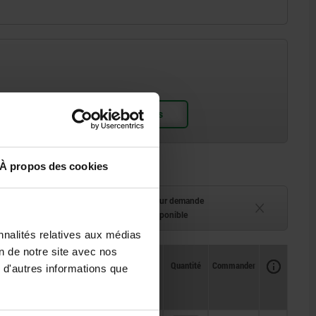
À propos des cookies
ment (en stock)
Délai de livraison sur demande
 à 2 semaines
Actuellement indisponible
nnalités relatives aux médias
on de notre site avec nos
Disponibilité
CAO
Quantité
Commander
 d'autres informations que
Prix
min.