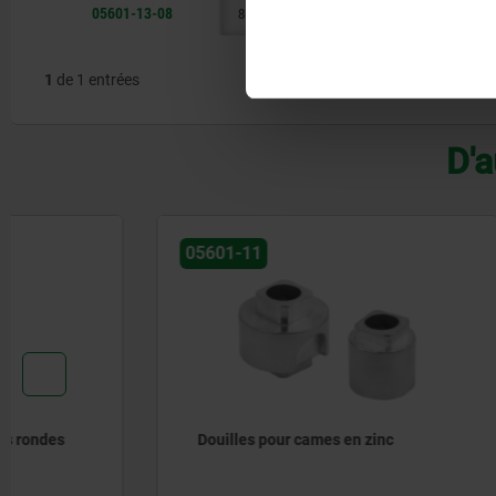
05601-13-08
8
30
M6
26
20
1
de 1 entrées
D'a
05601-11
05601-12
Douilles pour cames en zinc
Tiges ron
pivotant