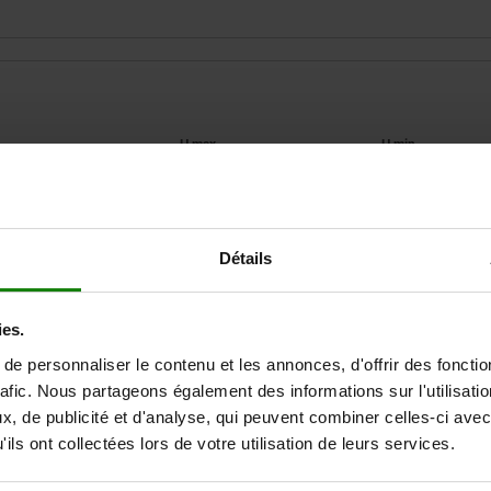
2
H max.
H min.
M6
26
20
Détails
AGRANDIR LE TABLEAU
Expédié immédiate
ieurs fois par jour à intervalles réguliers.
ies.
Expédition sous 1
e personnaliser le contenu et les annonces, d'offrir des fonctio
rafic. Nous partageons également des informations sur l'utilisati
, de publicité et d'analyse, qui peuvent combiner celles-ci avec
.
H1 max.
H1 min.
H2 max.
H2 min.
H3 max.
H3 
ils ont collectées lors de votre utilisation de leurs services.