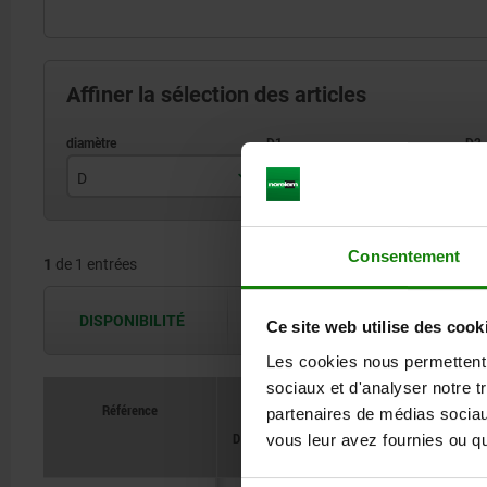
Affiner la sélection des articles
D
D1
D
8
30
Consentement
1
de 1 entrées
DISPONIBILITÉ
Les disponibilités sont actualisées plus
Ce site web utilise des cook
Les cookies nous permettent d
sociaux et d'analyser notre t
Référence
partenaires de médias sociaux
D
D1
D2
H max.
H min
vous leur avez fournies ou qu'