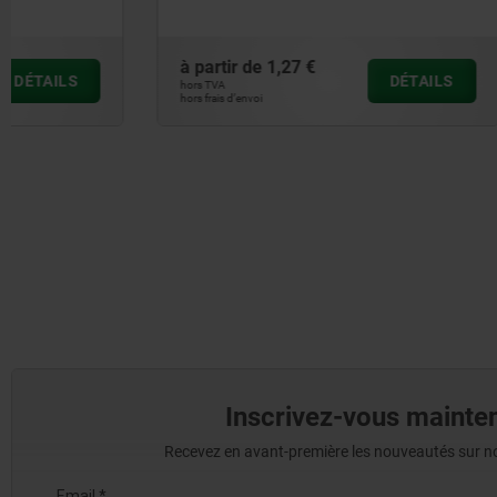
à partir de
1,27 €
à partir de
DÉTAILS
hors TVA
hors TVA
hors frais d’envoi
hors frais d’envoi
Inscrivez-vous mainten
Recevez en avant-première les nouveautés sur nos 