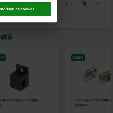
0
2,00 €
utoriser les cookies
heté
05601
iges
Demi-cylindre profilé pour levier
pivotant