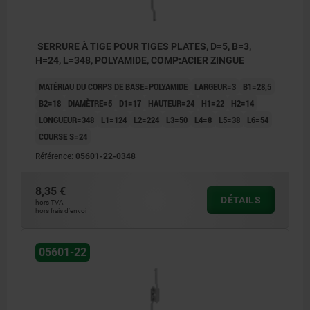
SERRURE À TIGE POUR TIGES PLATES, D=5, B=3,
H=24, L=348, POLYAMIDE, COMP:ACIER ZINGUE
MATÉRIAU DU CORPS DE BASE=POLYAMIDE
LARGEUR=3
B1=28,5
B2=18
DIAMÈTRE=5
D1=17
HAUTEUR=24
H1=22
H2=14
LONGUEUR=348
L1=124
L2=224
L3=50
L4=8
L5=38
L6=54
COURSE S=24
Référence:
05601-22-0348
8,35 €
DÉTAILS
hors TVA
hors frais d’envoi
-
05601-22