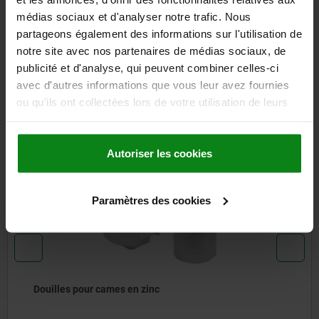
CAO
médias sociaux et d'analyser notre trafic. Nous
partageons également des informations sur l'utilisation de
TÉLÉCHARGEMENTS
notre site avec nos partenaires de médias sociaux, de
publicité et d'analyse, qui peuvent combiner celles-ci
D'autres clients ont
avec d'autres informations que vous leur avez fournies
ou qu'ils ont collectées lors de votre utilisation de leurs
également acheté
services.
Autoriser les cookies
05601-11
Paramètres des cookies
Douilles pour cames en zinc