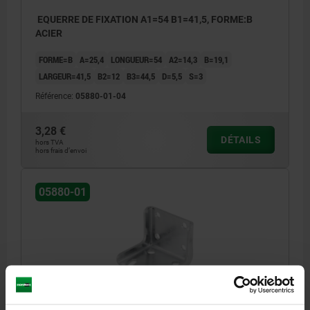
EQUERRE DE FIXATION A1=54 B1=41,5, FORME:B
ACIER
FORME=B
A=25,4
LONGUEUR=54
A2=14,3
B=19,1
LARGEUR=41,5
B2=12
B3=44,5
D=5,5
S=3
Référence:
05880-01-04
3,28 €
DÉTAILS
hors TVA
hors frais d’envoi
05880-01
EQUERRE DE FIXATION A1=76 B1=62, FORME:C ACIER