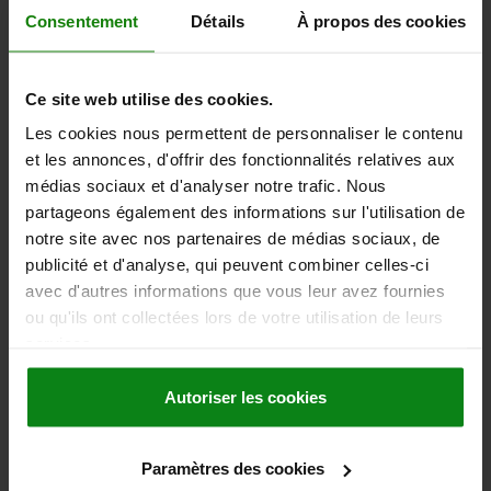
Consentement
Détails
À propos des cookies
FORME=C
A=44
LONGUEUR=76
A2=16
B=32
LARGEUR=62
B2=21
B3=66
D=8,5
S=4
Ce site web utilise des cookies.
Référence:
05880-01-06
Les cookies nous permettent de personnaliser le contenu
4,44 €
et les annonces, d'offrir des fonctionnalités relatives aux
DÉTAILS
hors TVA
médias sociaux et d'analyser notre trafic. Nous
hors frais d’envoi
partageons également des informations sur l'utilisation de
notre site avec nos partenaires de médias sociaux, de
publicité et d'analyse, qui peuvent combiner celles-ci
DÉTAILS
avec d'autres informations que vous leur avez fournies
ou qu'ils ont collectées lors de votre utilisation de leurs
CAO
services.
TÉLÉCHARGEMENTS
Autoriser les cookies
D'autres clients ont
Paramètres des cookies