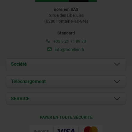
norelem SAS
5, rue des Libellules
10280 Fontaine-les-Grès
Standard
+33 3 25 71 89 30
info@norelem.fr
Société
À propos de nous
Téléchargement
Actualités
Documents
SERVICE
Contact
Conditions de livraison
PAYER EN TOUTE SÉCURITÉ
Certification