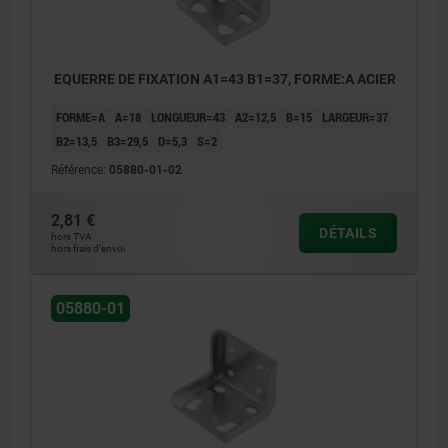
EQUERRE DE FIXATION A1=43 B1=37, FORME:A ACIER
FORME=A
A=18
LONGUEUR=43
A2=12,5
B=15
LARGEUR=37
B2=13,5
B3=29,5
D=5,3
S=2
Référence:
05880-01-02
2,81 €
DÉTAILS
hors TVA
hors frais d’envoi
05880-01
1) Fixer la sauterelle sur cette surface