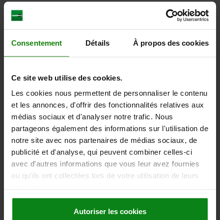
TÉLÉCHARGEMENTS
Consentement
Détails
À propos des cookies
D'autres clients ont
également acheté
Ce site web utilise des cookies.
Les cookies nous permettent de personnaliser le contenu
et les annonces, d'offrir des fonctionnalités relatives aux
05260
médias sociaux et d'analyser notre trafic. Nous
partageons également des informations sur l'utilisation de
notre site avec nos partenaires de médias sociaux, de
publicité et d'analyse, qui peuvent combiner celles-ci
avec d'autres informations que vous leur avez fournies
ou qu'ils ont collectées lors de votre utilisation de leurs
services.
Vis à embout néoprène
Autoriser les cookies