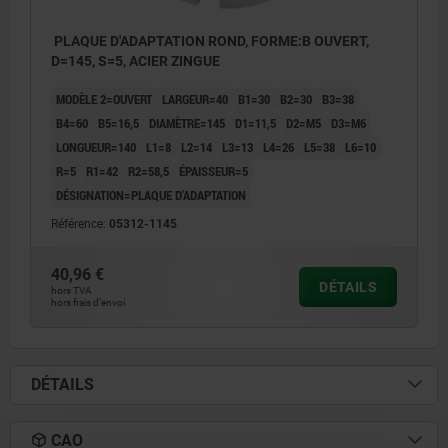
PLAQUE D'ADAPTATION ROND, FORME:B OUVERT,
D=145, S=5, ACIER ZINGUE
MODÈLE 2=OUVERT
LARGEUR=40
B1=30
B2=30
B3=38
B4=60
B5=16,5
DIAMÈTRE=145
D1=11,5
D2=M5
D3=M6
LONGUEUR=140
L1=8
L2=14
L3=13
L4=26
L5=38
L6=10
R=5
R1=42
R2=58,5
ÉPAISSEUR=5
DÉSIGNATION=PLAQUE D'ADAPTATION
Référence:
05312-1145
40,96 €
DÉTAILS
hors TVA
hors frais d’envoi
DÉTAILS
CAO