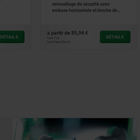
 avec
embase horizontale et broche de
roche de
pression réglable
à partir de
12,72 €
DÉTAILS
DÉTAILS
hors TVA
hors frais d’envoi