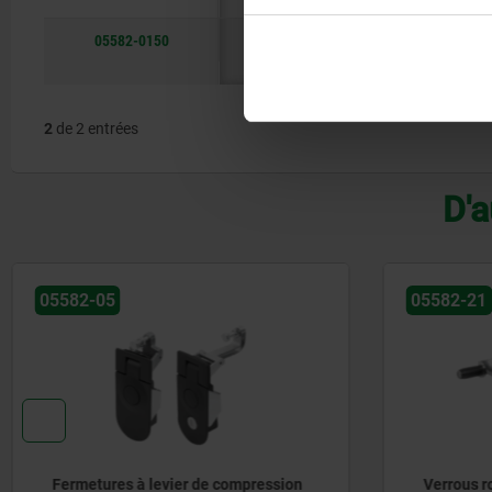
05582-0150
A
non
24
4
verrouillables
2
de 2 entrées
D'a
05582-21
05020
Verrous rotatifs à compression en
Sauterel