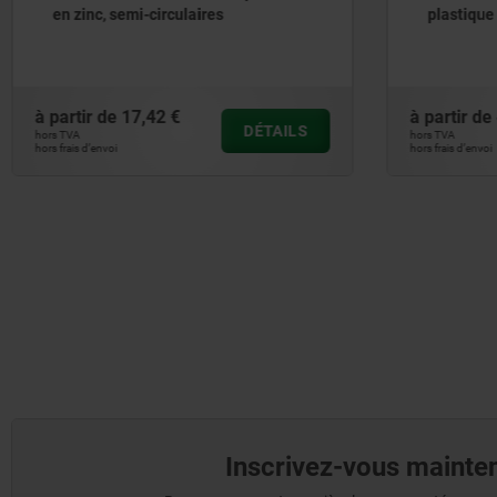
plastique avec poignée en T, fixes
modèle
à partir de
40,43 €
à partir 
DÉTAILS
hors TVA
hors TVA
hors frais d’envoi
hors frais d’en
Inscrivez-vous mainten