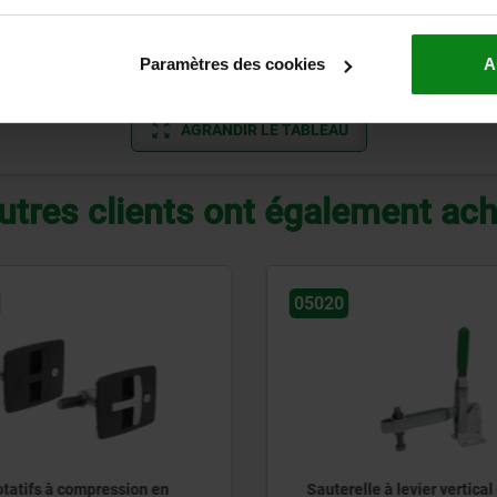
2
34
25
M05X12
50
21,6
3,8
37
Paramètres des cookies
A
AGRANDIR LE TABLEAU
utres clients ont également ac
05908
le à levier vertical grand
Sauterelle à levier vertic