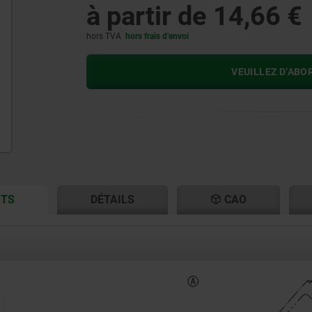
à partir de
14,66 €
hors TVA
hors frais d’envoi
VEUILLEZ D’ABO
CURRENT
CURRENT
ITS
DÉTAILS
CAO
TAB:
TAB: