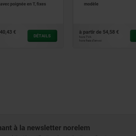
verrouillage de sécurité
embase horizontale et b
pression réglable, Inox
de
54,58 €
à partir de
85,94 €
DÉTAILS
hors TVA
voi
hors frais d’envoi
ant à la newsletter norelem