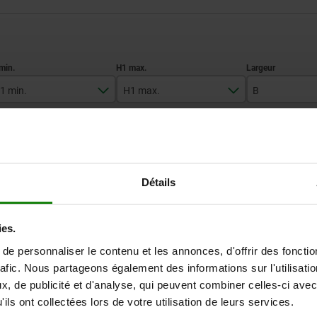
1 min.
H1 max.
B
2
19
34
AGRANDIR LE TABLEAU
24
42
Expédié immédiate
Détails
ieurs fois par jour à intervalles réguliers.
Expédition sous 1
ies.
e personnaliser le contenu et les annonces, d'offrir des fonctio
ax.
ax.
B
B
B1
B1
D
D
H
H
H2
H2
H3
H3
H4
H4
rafic. Nous partageons également des informations sur l'utilisati
, de publicité et d'analyse, qui peuvent combiner celles-ci avec
9
2
9
34
34
34
25
25
25
M05X12
M05X12
M05X12
27,5
27,5
50
21,6
21,6
21,6
3,8
3,8
3,8
37
37
37
ils ont collectées lors de votre utilisation de leurs services.