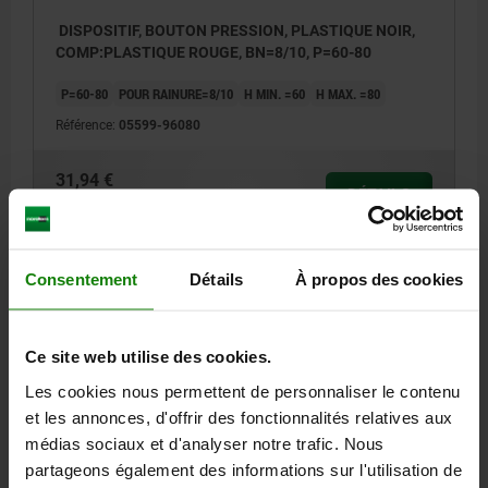
DISPOSITIF, BOUTON PRESSION, PLASTIQUE NOIR,
COMP:PLASTIQUE ROUGE, BN=8/10, P=60-80
P=60-80
POUR RAINURE=8/10
H MIN. =60
H MAX. =80
Référence:
05599-96080
31,94 €
DÉTAILS
hors TVA
hors frais d’envoi
Consentement
Détails
À propos des cookies
DÉTAILS
Ce site web utilise des cookies.
CAO
Les cookies nous permettent de personnaliser le contenu
et les annonces, d'offrir des fonctionnalités relatives aux
TÉLÉCHARGEMENTS
médias sociaux et d'analyser notre trafic. Nous
D'autres clients ont
partageons également des informations sur l'utilisation de