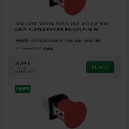
DISPOSITIF, BOUTON PRESSION, PLASTIQUE NOIR,
COMP:PLASTIQUE ROUGE, BN=8/10, P=30-50
P=30-50
POUR RAINURE=8/10
H MIN. =30
H MAX. =50
Référence:
05599-93050
31,94 €
DÉTAILS
hors TVA
hors frais d’envoi
05599