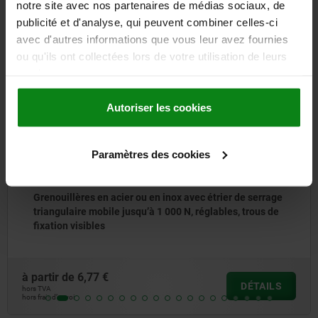
notre site avec nos partenaires de médias sociaux, de
également acheté
publicité et d'analyse, qui peuvent combiner celles-ci
avec d'autres informations que vous leur avez fournies
ou qu'ils ont collectées lors de votre utilisation de leurs
services.
05598
Autoriser les cookies
Paramètres des cookies
 inox avec étrier de serrage
Loquets de verrouillage
 000 N, réglables, trous de
à partir de
39,81 €
DÉTAILS
hors TVA
hors frais d’envoi