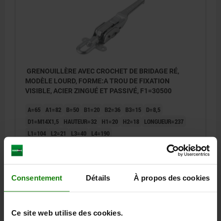
GRENOUILLÈRE AVEC CROCHET DE BRIDAGE RÉ,
MODÈLE LOURD, FORME:A TROU DE FIXATION
VISIBLE, ACIER ZINGUÉ ET PASSIVÉ, F1=30500
A=65
A1=82
B=50
B1=20
B2=36
B3=15
D=8,5
D1=M14X1,5
HAUTEUR=32
H1=20
H2=18
LONGUEUR=237
L1=104
L2=21
L3=40
L4=190
FORCE DE MAINTIEN F1 N=30500
Référence:
05560-1852371
Consentement
Détails
À propos des cookies
97,24 €
DÉTAILS
hors TVA
hors frais d’envoi
Ce site web utilise des cookies.