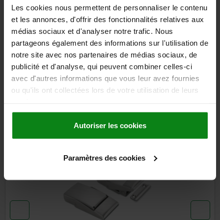
Les cookies nous permettent de personnaliser le contenu
DÉTAILS
et les annonces, d'offrir des fonctionnalités relatives aux
médias sociaux et d'analyser notre trafic. Nous
partageons également des informations sur l'utilisation de
CAO
notre site avec nos partenaires de médias sociaux, de
publicité et d'analyse, qui peuvent combiner celles-ci
TÉLÉCHARGEMENTS
avec d'autres informations que vous leur avez fournies
ou qu'ils ont collectées lors de votre utilisation de leurs
D'autres clients ont
services.
également acheté
Autoriser les cookies
05547-05
Paramètres des cookies