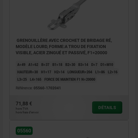
GRENOUILLÈRE AVEC CROCHET DE BRIDAGE RÉ,
MODÈLE LOURD, FORME:A TROU DE FIXATION
VISIBLE, ACIER ZINGUÉ ET PASSIVÉ, F1=20000
A=49
A1=62
B=37
B1=18
B2=30
B3=14
D=7
D1=M10
HAUTEUR=30
H1=17
H2=14
LONGUEUR=204
L1=86
L2=16
L3=25
L4=165
FORCE DE MAINTIEN F1 N=20000
Référence:
05560-1702041
71,88 €
DÉTAILS
hors TVA
hors frais d’envoi
05560