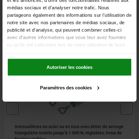
CAO
médias sociaux et d'analyser notre trafic. Nous
partageons également des informations sur l'utilisation de
TÉLÉCHARGEMENTS
notre site avec nos partenaires de médias sociaux, de
publicité et d'analyse, qui peuvent combiner celles-ci
D'autres clients ont
avec d'autres informations que vous leur avez fournies
ou qu'ils ont collectées lors de votre utilisation de leurs
également acheté
services.
Autoriser les cookies
05542
Paramètres des cookies
c étrier de serrage
Grenouillères en acier ou en inox av
réglables, trous de
jusqu’à 1 000 N, réglables, trous de