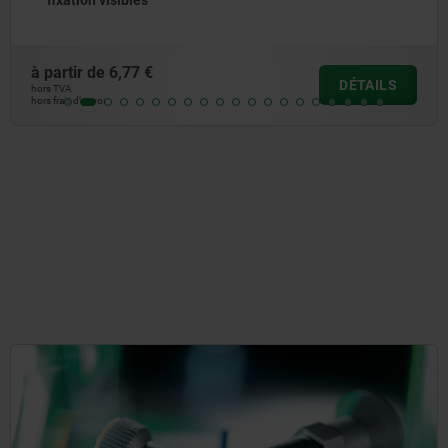
modèle court
à partir de
7,59 €
DÉTAILS
hors TVA
hors frais d’envoi