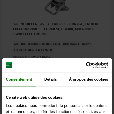
GRENOUILLÈRE AVEC ÉTRIER DE SERRAGE, TROU DE
FIXATION VISIBLE, FORME:A, F1=300, ACIER INOX.
1.4301 ELECTROPOLI
MATÉRIAU DU CORPS DE BASE=ACIER INOXYDABLE
D2=2,5
FORCE DE MAINTIEN F1 N=300
Référence:
05529-1410452
3,30 €
DÉTAILS
hors TVA
hors frais d’envoi
Consentement
Détails
À propos des cookies
Ce site web utilise des cookies.
DÉTAILS
Les cookies nous permettent de personnaliser le contenu
et les annonces, d'offrir des fonctionnalités relatives aux
CAO