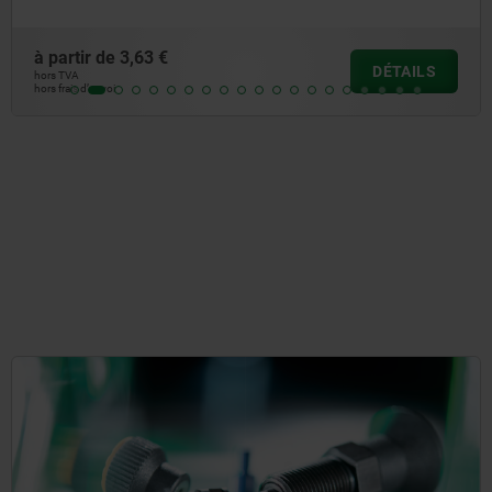
 €
à partir de
2,5
DÉTAILS
hors TVA
hors frais d’envoi