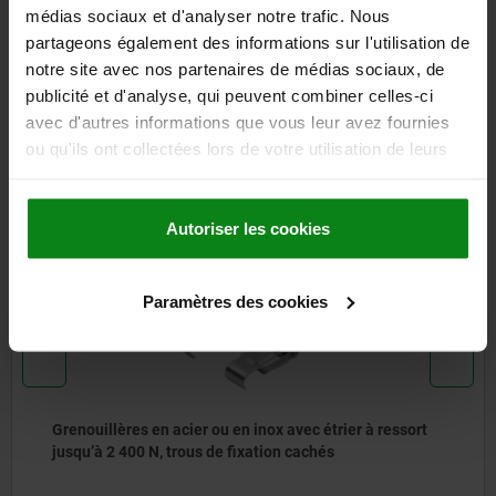
médias sociaux et d'analyser notre trafic. Nous
partageons également des informations sur l'utilisation de
TÉLÉCHARGEMENTS
notre site avec nos partenaires de médias sociaux, de
publicité et d'analyse, qui peuvent combiner celles-ci
D'autres clients ont
avec d'autres informations que vous leur avez fournies
également acheté
ou qu'ils ont collectées lors de votre utilisation de leurs
services.
Autoriser les cookies
05528-05
Paramètres des cookies
n acier ou en inox avec étrier à ressort
Grenouillères
, trous de fixation cachés
rond jusqu’à 