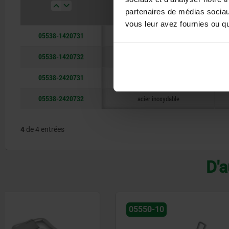
Matériau du corps de base
partenaires de médias sociaux
vous leur avez fournies ou qu'
05538-1420731
acier
05538-1420732
acier inoxydable
05538-2420731
acier
05538-2420732
acier inoxydable
4
de 4 entrées
D'a
05550-10
05526