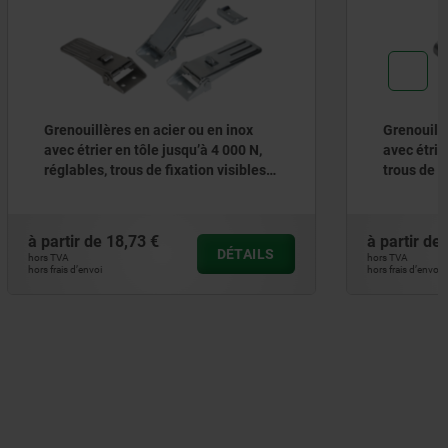
n inox
Grenouillères en acier ou en inox
4 000 N,
avec étrier à ressort jusqu’à 2 400 N,
visibles,
trous de fixation cachés
à partir de
3,63 €
DÉTAILS
DÉTAILS
hors TVA
hors frais d’envoi