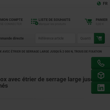
FR
MON COMPTE
LISTE DE SOUHAITS
PANIER
SE CONNECTER
Marquer les produits
0,00 €
productCode
qty
mande directe
X AVEC ÉTRIER DE SERRAGE LARGE JUSQU’À 2 000 N, TROUS DE FIXATION
nox avec étrier de serrage large jusqu’à
hés