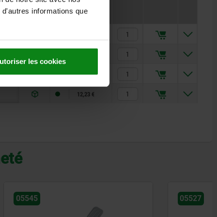
Prix
 d'autres informations que
2,94 €
7,51 €
utoriser les cookies
5,07 €
12,23 €
heté
05527