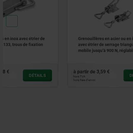
Grenouillères en acier ou en inox
Grenouill
avec étrier de serrage triangulaire
avec étrie
mobile jusqu’à 900 N, réglables,
trous de f
trous de fixation visibles
à partir de
3,59 €
à partir de
DÉTAILS
hors TVA
hors TVA
hors frais d’envoi
hors frais d’envoi