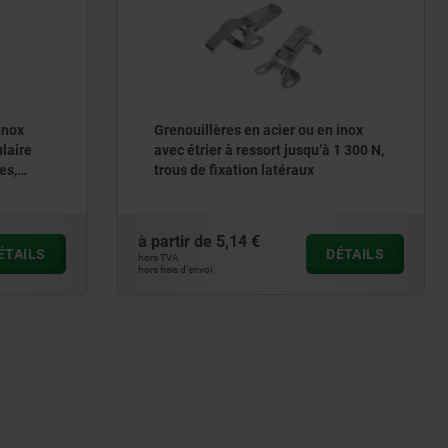
ères en acier ou en inox
Grenouillères en acier ou e
r à ressort jusqu’à 1 300 N,
avec étrier en tôle jusqu’à 
ixation latéraux
réglables, trous de fixation 
modèle long
5,14 €
à partir de
18,73 €
DÉTAILS
hors TVA
hors frais d’envoi