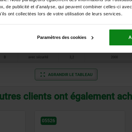
Forme
Type de forme
D2
Force de maintien F1 N
, de publicité et d'analyse, qui peuvent combiner celles-ci avec
ils ont collectées lors de votre utilisation de leurs services.
A
standard
3,2
2000
A
standard
3,2
2000
Paramètres des cookies
A
B
avec sécurité
3,2
2000
B
avec sécurité
3,2
2000
AGRANDIR LE TABLEAU
utres clients ont également ac
05545