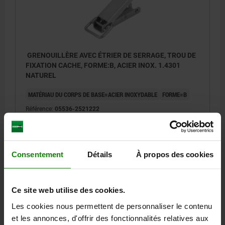
GRENOUILLÈRE AVEC ÉTRIER DE SERRAGE, TROU DE
FIXATION CACHE, FORME:B, ACIER INOX. 1.4301
NATUREL
MATÉRIAU DU CORPS DE BASE=ACIER INOXYDABLE
FORME=B
Référence:
05536-2521222
11,43 €
DÉTAILS
hors TVA
hors frais d’envoi
Consentement
Détails
À propos des cookies
FORMES
Ce site web utilise des cookies.
Les cookies nous permettent de personnaliser le contenu
DÉTAILS
et les annonces, d'offrir des fonctionnalités relatives aux