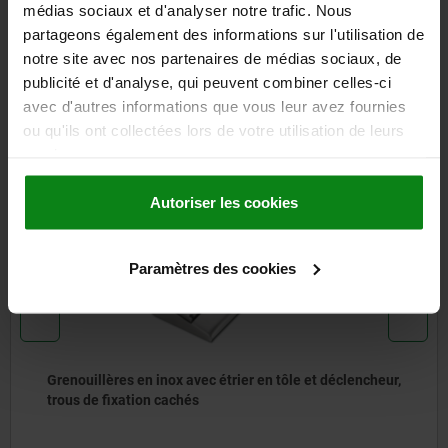
médias sociaux et d'analyser notre trafic. Nous
partageons également des informations sur l'utilisation de
TÉLÉCHARGEMENTS
notre site avec nos partenaires de médias sociaux, de
publicité et d'analyse, qui peuvent combiner celles-ci
D'autres clients ont
avec d'autres informations que vous leur avez fournies
également acheté
ou qu'ils ont collectées lors de votre utilisation de leurs
services.
Autoriser les cookies
05547-05
Paramètres des cookies
Grenouillères en inox avec étrier en tôle et déclencheur,
trous de fixation cachés