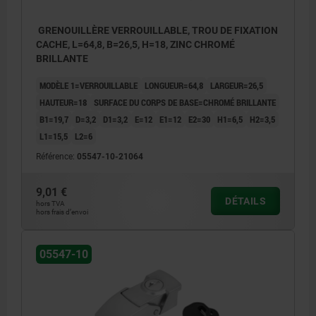
GRENOUILLÈRE VERROUILLABLE, TROU DE FIXATION
CACHE, L=64,8, B=26,5, H=18, ZINC CHROMÉ
BRILLANTE
MODÈLE 1=VERROUILLABLE
LONGUEUR=64,8
LARGEUR=26,5
HAUTEUR=18
SURFACE DU CORPS DE BASE=CHROMÉ BRILLANTE
B1=19,7
D=3,2
D1=3,2
E=12
E1=12
E2=30
H1=6,5
H2=3,5
L1=15,5
L2=6
Référence:
05547-10-21064
9,01 €
DÉTAILS
hors TVA
hors frais d’envoi
05547-10