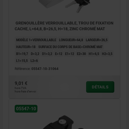
GRENOUILLÈRE VERROUILLABLE, TROU DE FIXATION
CACHE, L=64,8, B=26,5, H=18, ZINC CHROMÉ MAT
MODÈLE 1=VERROUILLABLE
LONGUEUR=64,8
LARGEUR=26,5
HAUTEUR=18
SURFACE DU CORPS DE BASE=CHROMÉ MAT
B1=19,7
D=3,2
D1=3,2
E=12
E1=12
E2=30
H1=6,5
H2=3,5
L1=15,5
L2=6
Référence:
05547-10-31064
9,01 €
DÉTAILS
hors TVA
hors frais d’envoi
05547-10