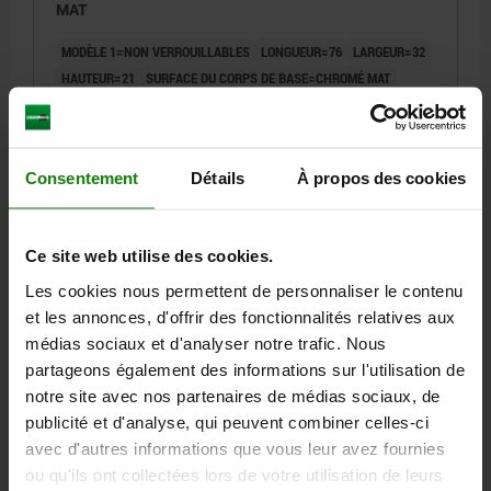
MAT
MODÈLE 1=NON VERROUILLABLES
LONGUEUR=76
LARGEUR=32
HAUTEUR=21
SURFACE DU CORPS DE BASE=CHROMÉ MAT
B1=24
D=3,2
D1=3,2
E=16
E1=12
E2=34,9
H1=8
H2=4
L1=16
L2=6
Référence:
05547-10-30076
Consentement
Détails
À propos des cookies
8,44 €
DÉTAILS
hors TVA
hors frais d’envoi
Ce site web utilise des cookies.
Les cookies nous permettent de personnaliser le contenu
05547-10
et les annonces, d'offrir des fonctionnalités relatives aux
médias sociaux et d'analyser notre trafic. Nous
partageons également des informations sur l'utilisation de
notre site avec nos partenaires de médias sociaux, de
publicité et d'analyse, qui peuvent combiner celles-ci
avec d'autres informations que vous leur avez fournies
ou qu'ils ont collectées lors de votre utilisation de leurs