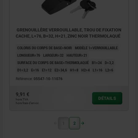
GRENOUILLÈRE VERROUILLABLE, TROU DE FIXATION
CACHE, L=76, B=32, H=21, ZINC NOIR THERMOLAQUÉ
COLORIS DU CORPS DE BASE=NOIR
MODÈLE 1=VERROUILLABLE
LONGUEUR=76
LARGEUR=32
HAUTEUR=21
SURFACE DU CORPS DE BASE=THERMOLAQUÉ
B1=24
D=3,2
D1=3,2
E=16
E1=12
E2=34,6
H1=8
H2=4
L1=16
L2=6
Référence:
05547-10-11076
9,91 €
DÉTAILS
hors TVA
hors frais d’envoi
1
2