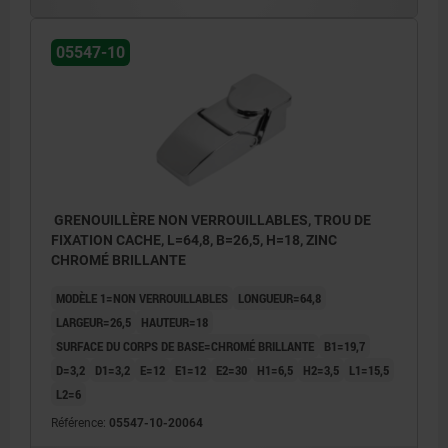
05547-10
GRENOUILLÈRE NON VERROUILLABLES, TROU DE
FIXATION CACHE, L=64,8, B=26,5, H=18, ZINC
CHROMÉ BRILLANTE
MODÈLE 1=NON VERROUILLABLES
LONGUEUR=64,8
LARGEUR=26,5
HAUTEUR=18
SURFACE DU CORPS DE BASE=CHROMÉ BRILLANTE
B1=19,7
D=3,2
D1=3,2
E=12
E1=12
E2=30
H1=6,5
H2=3,5
L1=15,5
L2=6
Référence:
05547-10-20064