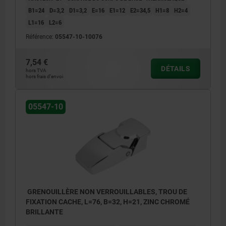
B1=24
D=3,2
D1=3,2
E=16
E1=12
E2=34,5
H1=8
H2=4
L1=16
L2=6
Référence:
05547-10-10076
7,54 €
DÉTAILS
hors TVA
hors frais d’envoi
05547-10
GRENOUILLÈRE NON VERROUILLABLES, TROU DE
FIXATION CACHE, L=76, B=32, H=21, ZINC CHROMÉ
BRILLANTE