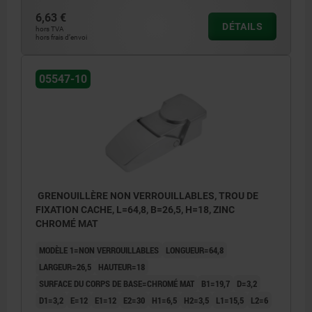
6,63 €
DÉTAILS
hors TVA
hors frais d’envoi
05547-10
GRENOUILLÈRE NON VERROUILLABLES, TROU DE
FIXATION CACHE, L=64,8, B=26,5, H=18, ZINC
CHROMÉ MAT
MODÈLE 1=NON VERROUILLABLES
LONGUEUR=64,8
LARGEUR=26,5
HAUTEUR=18
SURFACE DU CORPS DE BASE=CHROMÉ MAT
B1=19,7
D=3,2
D1=3,2
E=12
E1=12
E2=30
H1=6,5
H2=3,5
L1=15,5
L2=6