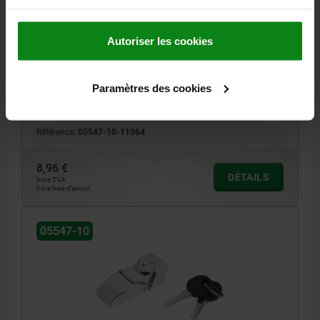
GRENOUILLÈRE VERROUILLABLE, TROU DE FIXATION
services.
CACHE, L=64,8, B=26,5, H=18, ZINC NOIR
THERMOLAQUÉ
Autoriser les cookies
COLORIS DU CORPS DE BASE=NOIR
MODÈLE 1=VERROUILLABLE
LONGUEUR=64,8
LARGEUR=26,5
HAUTEUR=18
Paramètres des cookies
SURFACE DU CORPS DE BASE=THERMOLAQUÉ
B1=19,7
D=3,2
D1=3,2
E=12
E1=12
E2=30
H1=6,5
H2=3,5
L1=15,5
L2=6
Référence:
05547-10-11064
8,96 €
DÉTAILS
hors TVA
hors frais d’envoi
05547-10