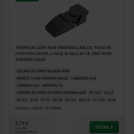
GRENOUILLÈRE NON VERROUILLABLES, TROU DE
FIXATION CACHE, L=64,8, B=26,5, H=18, ZINC NOIR
THERMOLAQUÉ
COLORIS DU CORPS DE BASE=NOIR
MODÈLE 1=NON VERROUILLABLES
LONGUEUR=64,8
LARGEUR=26,5
HAUTEUR=18
SURFACE DU CORPS DE BASE=THERMOLAQUÉ
B1=19,7
D=3,2
D1=3,2
E=12
E1=12
E2=30
H1=6,5
H2=3,5
L1=15,5
L2=6
Référence:
05547-10-10064
5,73 €
DÉTAILS
hors TVA
hors frais d’envoi