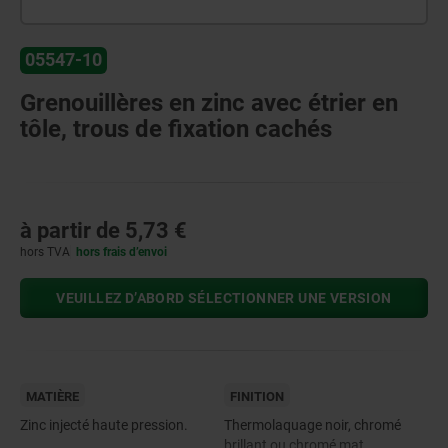
05547-10
Grenouillères en zinc avec étrier en
tôle, trous de fixation cachés
à partir de
5,73 €
hors TVA
hors frais d’envoi
VEUILLEZ D’ABORD SÉLECTIONNER UNE VERSION
MATIÈRE
FINITION
Zinc injecté haute pression.
Thermolaquage noir, chromé
brillant ou chromé mat.