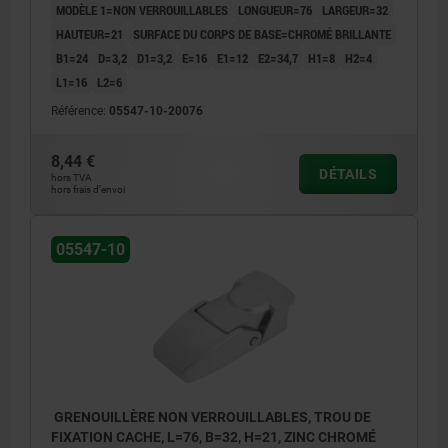
MODÈLE 1=NON VERROUILLABLES
LONGUEUR=76
LARGEUR=32
HAUTEUR=21
SURFACE DU CORPS DE BASE=CHROMÉ BRILLANTE
B1=24
D=3,2
D1=3,2
E=16
E1=12
E2=34,7
H1=8
H2=4
L1=16
L2=6
Référence:
05547-10-20076
8,44 €
DÉTAILS
hors TVA
hors frais d’envoi
05547-10
GRENOUILLÈRE NON VERROUILLABLES, TROU DE
FIXATION CACHE, L=76, B=32, H=21, ZINC CHROMÉ