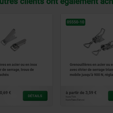
utres clients ont également ac
05550-10
ier ou en inox
Grenouillères en acier ou en inox
age, trous de
avec étrier de serrage triangulaire
mobile jusqu’à 900 N, réglables,
trous de fixation visibles
à partir de
3,59 €
DÉTAILS
DÉTAILS
hors TVA
hors frais d’envoi