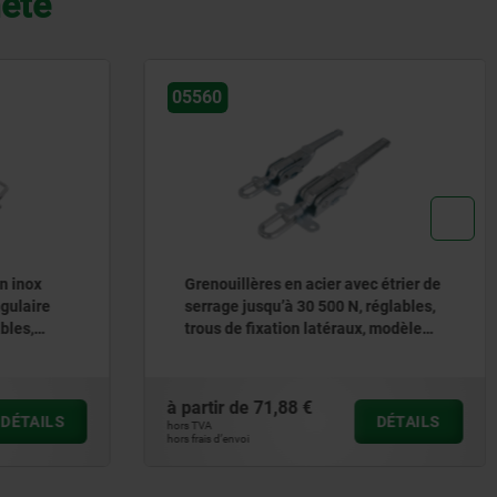
heté
05560
0
Grenouillères en acier avec étrier de
serrage jusqu’à 30 500 N, réglables,
trous de fixation latéraux, modèle
lourd
à partir de
71,88 €
à 
DÉTAILS
hors TVA
hor
hors frais d’envoi
hors