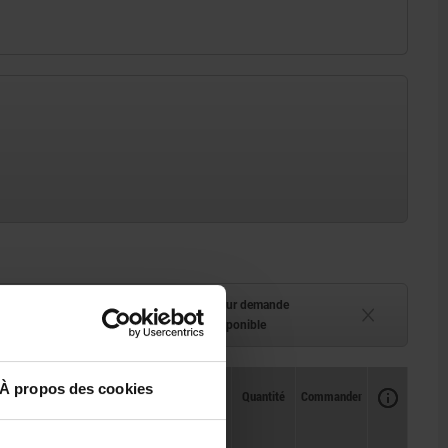
ment (en stock)
Délai de livraison sur demande
 à 2 semaines
Actuellement indisponible
À propos des cookies
Disponibilité
CAO
Quantité
Commander
Prix