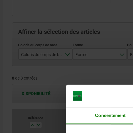
Affiner la sélection des articles
Coloris du corps de base
Forme
B
couleur aluminium
A
8
de 8 entrées
noir
B
DISPONIBILITÉ
Les disponibilités sont actualisées plus
Consentement
Référence
Coloris du corps de base