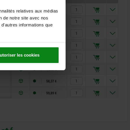
43,37 €
nnalités relatives aux médias
on de notre site avec nos
43,37 €
 d'autres informations que
39,81 €
41,48 €
utoriser les cookies
41,48 €
41,48 €
58,37 €
59,89 €