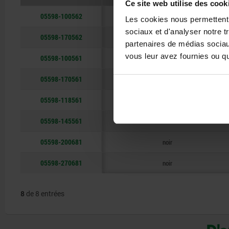
Ce site web utilise des cook
05598-100562
couleur aluminium
Les cookies nous permettent d
sociaux et d'analyser notre t
05598-170562
couleur aluminium
partenaires de médias sociaux
vous leur avez fournies ou qu'
05598-100561
noir
05598-170561
noir
05598-118561
noir
05598-145561
noir
05598-200681
noir
05598-270681
noir
8
de 8 entrées