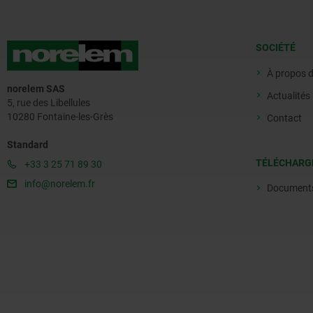
SOCIÉTÉ
À propos 
norelem SAS
Actualités
5, rue des Libellules
10280 Fontaine-les-Grès
Contact
Standard
TÉLÉCHARG
+33 3 25 71 89 30
info@norelem.fr
Document