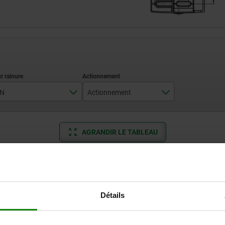
N
Actionnement
8/10
carré 8 mm
AGRANDIR LE TABLEAU
Clé
double empreinte 5 mm
Expédié immédiate
ieurs fois par jour à intervalles réguliers.
Expédition sous 1
non verrouillable
Détails
Forme
BN
Actionnement