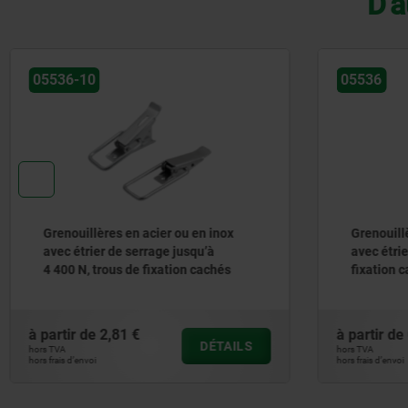
D'a
536-10
05536
enouillères en acier ou en inox
Grenouillères en ac
ec étrier de serrage jusqu’à
avec étrier de serr
400 N, trous de fixation cachés
fixation cachés
rtir de
2,81 €
à partir de
0,69 €
DÉTAILS
TVA
hors TVA
ais d’envoi
hors frais d’envoi