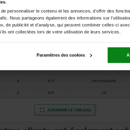
ies.
A
8/10
non verrouillable
e personnaliser le contenu et les annonces, d'offrir des fonctio
rafic. Nous partageons également des informations sur l'utilisati
A
8/10
Clé
, de publicité et d'analyse, qui peuvent combiner celles-ci avec
ils ont collectées lors de votre utilisation de leurs services.
A
8/10
non verrouillable
A
8/10
Clé
Paramètres des cookies
A
A
8/10
carré 8 mm
A
8/10
double empreinte 5 mm
B
8/10
non verrouillable
B
8/10
Clé
AGRANDIR LE TABLEAU