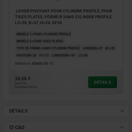
LEVIER PIVOTANT POUR CYLINDRE PROFILÉ, POUR
TIGES PLATES, FORME:B SANS CYLINDRE PROFILÉ,
L2=50, B=37, H=24, GF30
MODÈLE 1=POUR CYLINDRE PROFILÉ
MODÈLE 2=POUR TIGES PLATES
TYPE DE FORME=SANS CYLINDRE PROFILÉ
LARGEUR=37
B1=25
HAUTEUR=24
H1=21
LONGUEUR=161
L2=50
Référence:
05600-03-11
26,66 €
DÉTAILS
hors TVA
hors frais d’envoi
1) Trous de montage
2) Épaisseur de tôle max. 2,5 mm
DÉTAILS
3) Système de verrouillage à 1 point
4) Système de verrouillage à 3 points
CAO