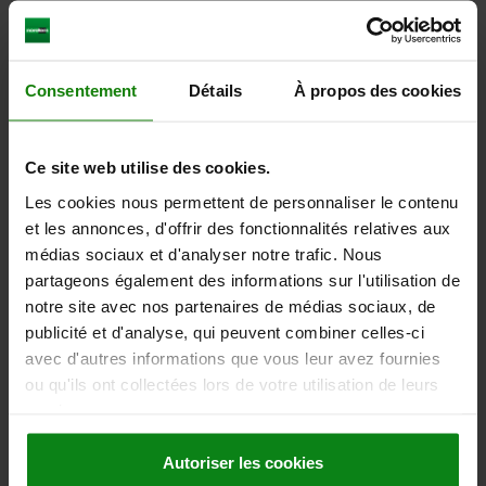
5) Came 05569
TÉLÉCHARGEMENTS
6) Levier pivotant
7) Adaptateur pour cames en plastique ou
Consentement
Détails
À propos des cookies
D'autres clients ont
en zinc 05601-10
également acheté
8) Serrures à tige en zinc ou en plastique
Ce site web utilise des cookies.
pour tiges plates 05601-22
Les cookies nous permettent de personnaliser le contenu
et les annonces, d'offrir des fonctionnalités relatives aux
05600-02
médias sociaux et d'analyser notre trafic. Nous
partageons également des informations sur l'utilisation de
notre site avec nos partenaires de médias sociaux, de
publicité et d'analyse, qui peuvent combiner celles-ci
avec d'autres informations que vous leur avez fournies
ou qu'ils ont collectées lors de votre utilisation de leurs
services.
Levier pivotant en plastique, trou de montage carré,
entraxe des trous de montage 50x50x50 mm, avec
cache, avec ou sans demi-cylindre profilé
Autoriser les cookies