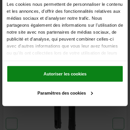
Les cookies nous permettent de personnaliser le contenu
FORMES
et les annonces, d'offrir des fonctionnalités relatives aux
médias sociaux et d'analyser notre trafic. Nous
partageons également des informations sur l'utilisation de
DÉTAILS
notre site avec nos partenaires de médias sociaux, de
publicité et d'analyse, qui peuvent combiner celles-ci
TÉLÉCHARGEMENTS
avec d'autres informations que vous leur avez fournies
ou qu'ils ont collectées lors de votre utilisation de leurs
D'autres clients ont
services.
également acheté
Autoriser les cookies
05600-05
Paramètres des cookies