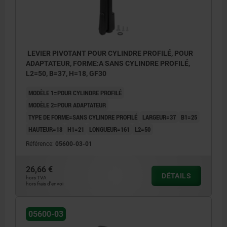
LEVIER PIVOTANT POUR CYLINDRE PROFILÉ, POUR
ADAPTATEUR, FORME:A SANS CYLINDRE PROFILÉ,
L2=50, B=37, H=18, GF30
MODÈLE 1=POUR CYLINDRE PROFILÉ
MODÈLE 2=POUR ADAPTATEUR
TYPE DE FORME=SANS CYLINDRE PROFILÉ
LARGEUR=37
B1=25
HAUTEUR=18
H1=21
LONGUEUR=161
L2=50
Référence:
05600-03-01
26,66 €
DÉTAILS
hors TVA
hors frais d’envoi
1) Trous de montage
05600-03
2) Épaisseur de tôle max. 2,5 mm