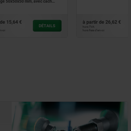
c cache,
 profilé
à partir de
26,62 €
DÉTAILS
DÉTAILS
hors TVA
hors frais d’envoi