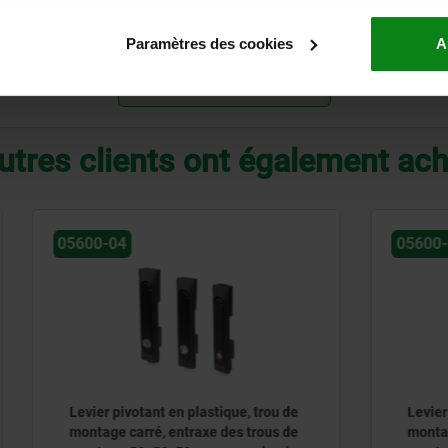
21
46
22,5
18
33,1
27,7
20
164
105
Paramètres des cookies
A
AGRANDIR LE TABLEAU
utres clients ont également ac
05600-02
otant en plastique, trou de
Levier pivotant en plastiqu
arré, entraxe des trous de
montage carré, entraxe des