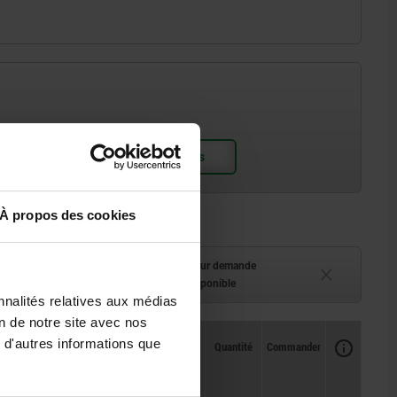
À propos des cookies
ment (en stock)
Délai de livraison sur demande
 à 2 semaines
Actuellement indisponible
nnalités relatives aux médias
on de notre site avec nos
Disponibilité
 d'autres informations que
CAO
Quantité
Commander
Prix
L2