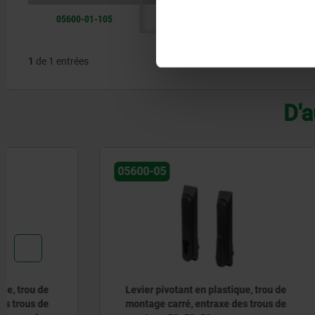
05600-01-105
version courte
A
50
1
de 1 entrées
D'a
05600-05
05600-04
Levier pivotant en plastique, trou de
Levier piv
montage carré, entraxe des trous de
montage c