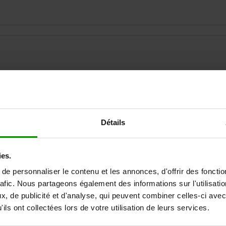
B1
D
50
21
46
Détails
AGRANDIR LE TABLEAU
Expédié immédiate
ies.
ieurs fois par jour à intervalles réguliers.
Expédition sous 1
e personnaliser le contenu et les annonces, d'offrir des fonctio
rafic. Nous partageons également des informations sur l'utilisati
, de publicité et d'analyse, qui peuvent combiner celles-ci avec
ils ont collectées lors de votre utilisation de leurs services.
B1
D
D1
H
H1
H2
H3
L
L1