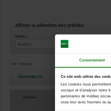
Affiner la sélection des articles
Modèle 2
Forme
B
version courte
A
Consentement
1
de 1 entrées
Ce site web utilise des cook
DISPONIBILITÉ
Les disponibilités sont actualisées plus
Les cookies nous permettent d
sociaux et d'analyser notre t
partenaires de médias sociaux
Référence
vous leur avez fournies ou qu'
Modèle 2
Forme
B