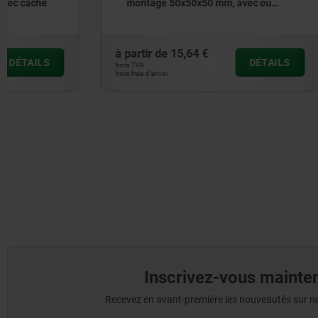
montage 50x50x50 mm, avec ou
montage 
sans cache
cylindre p
à partir de
15,64 €
à partir de
DÉTAILS
hors TVA
hors TVA
hors frais d’envoi
hors frais d’envoi
Inscrivez-vous mainten
Recevez en avant-première les nouveautés sur nos 