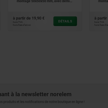
50x50x50 mm, avec demi-
montage 50x50x50 mm, ave
rofilé
avec ou sans demi-cylindre
19,90 €
à partir de
15,64 €
DÉTAILS
hors TVA
hors frais d’envoi
ant à la newsletter norelem
produits et les notifications de notre boutique en ligne !