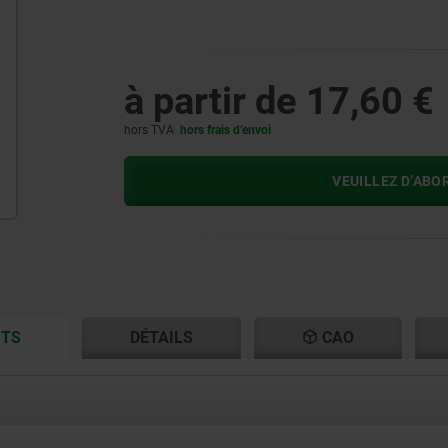
à partir de
17,60 €
hors TVA
hors frais d’envoi
VEUILLEZ D’ABO
CURRENT
CURRENT
ITS
DÉTAILS
CAO
TAB:
TAB: