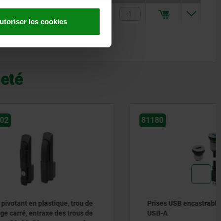
105
17,60 €
utoriser les cookies
heté
81180
e, trou de
Prises USB encastrables de type
 trous de
USB-A